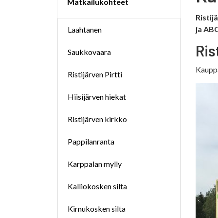
Matkailukohteet
Ristij
ja ABC
Laahtanen
Ris
Saukkovaara
Kauppa
Ristijärven Pirtti
Hiisijärven hiekat
Ristijärven kirkko
Pappilanranta
Karppalan mylly
Kalliokosken silta
Kirnukosken silta