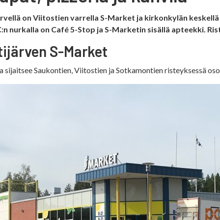
ärvellä on Viitostien varrella S-Market ja kirkonkylän keske
:n nurkalla on Café 5-Stop ja S-Marketin sisällä apteekki. Risti
tijärven S-Market
 sijaitsee Saukontien, Viitostien ja Sotkamontien risteyksessä oso