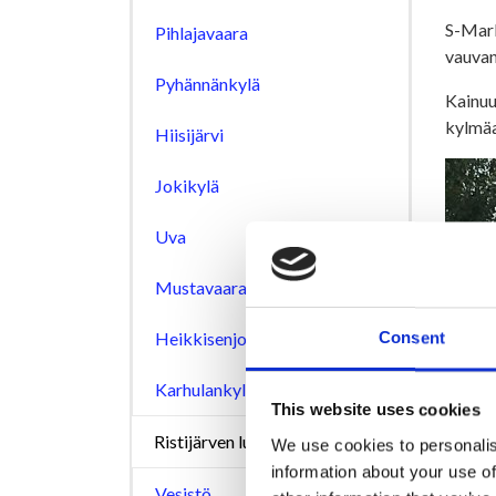
S-Mark
Pihlajavaara
vauvan
Pyhännänkylä
Kainuu
kylmäa
Hiisijärvi
Jokikylä
Uva
Mustavaara
Heikkisenjoki
Consent
Karhulankylä
This website uses cookies
Ristijärven luonto
We use cookies to personalis
information about your use of
Vesistö