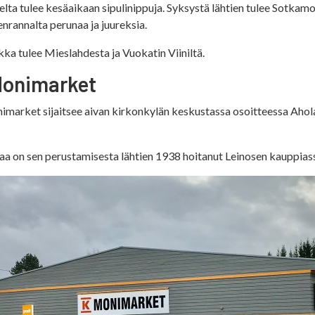
elta tulee kesäaikaan sipulinippuja. Syksystä lähtien tulee Sotkam
rannalta perunaa ja juureksia.
ka tulee Mieslahdesta ja Vuokatin Viiniltä.
onimarket
market sijaitsee aivan kirkonkylän keskustassa osoitteessa Aholan
a on sen perustamisesta lähtien 1938 hoitanut Leinosen kauppiassu