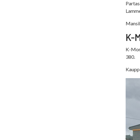
Partas
Lammen
Mansik
K-M
K-Moni
380.
Kauppa