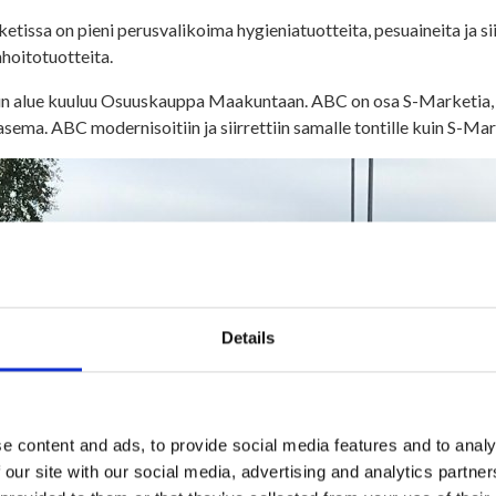
etissa on pieni perusvalikoima hygieniatuotteita, pesuaineita ja s
hoitotuotteita.
n alue kuuluu Osuuskauppa Maakuntaan. ABC on osa S-Marketia, el
sema. ABC modernisoitiin ja siirrettiin samalle tontille kuin S-Ma
Details
e content and ads, to provide social media features and to analy
 our site with our social media, advertising and analytics partn