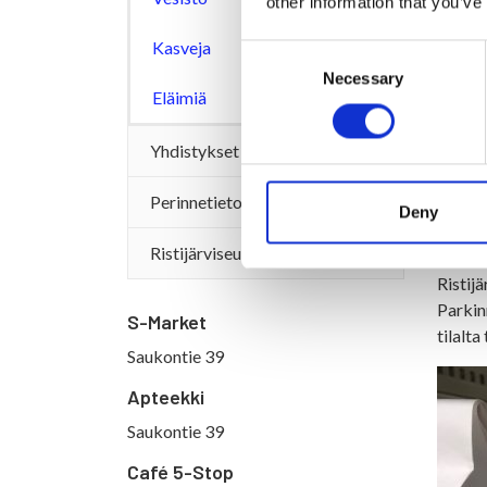
other information that you’ve
Kasveja
Consent
Necessary
Selection
Eläimiä
Yhdistykset
Perinnetietoa
Deny
Rist
Ristijärviseura
Ristij
Parkin
S-Market
tilalt
Saukontie 39
Apteekki
Saukontie 39
Café 5-Stop