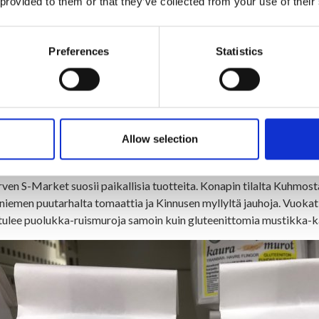
 provided to them or that they’ve collected from your use of their
Preferences
Statistics
Allow selection
ijärven S-Market suosii paikallisia tuotteita
ärven S-Market suosii paikallisia tuotteita. Konapin tilalta Kuhmos
niemen puutarhalta tomaattia ja Kinnusen myllyltä jauhoja. Vuokatin 
a tulee puolukka-ruismuroja samoin kuin gluteenittomia mustikka-