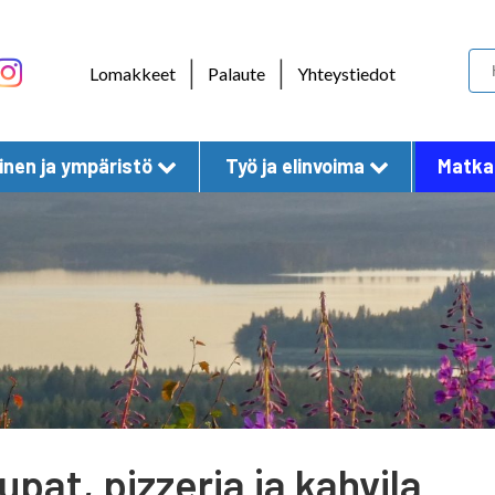
Skip to content
|
|
Lomakkeet
Palaute
Yhteystiedot
nen ja ympäristö
Työ ja elinvoima
Matkai
upat, pizzeria ja kahvila