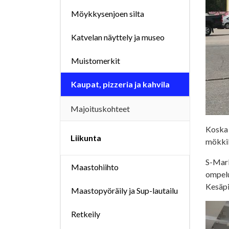
Möykkysenjoen silta
Katvelan näyttely ja museo
Muistomerkit
Kaupat, pizzeria ja kahvila
Majoituskohteet
Koska k
Liikunta
mökkil
S-Mark
Maastohiihto
ompelu
Kesäpih
Maastopyöräily ja Sup-lautailu
Retkeily