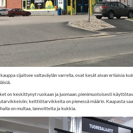
auppa sijaitsee valtaväylän varrella, ovat kesät aivan erilaisia kuin
äisiä.
et on keskittynyt ruokaan ja juomaan, pienimuotoisesti käyttötava
tarvikkeisiin; keittiötarvikkeita on pienessä määrin. Kaupasta sa
alla on multaa, lannoitteita ja kukkia.