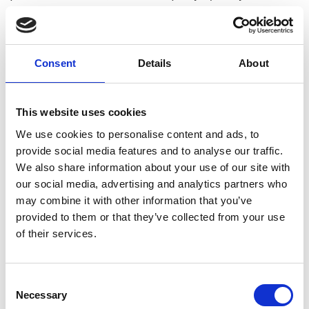
toisensa. Jokainen lapsi kohdataan huomioiden hänen
yksilölliset tarpeensa.
Varhaiskasvatuksen toiminta-
Consent
Details
About
ajatus
Olemme luomassa kuntaamme ristijärveläisten lasten eheää
This website uses cookies
kasvun polkua, joka alkaa varhaiskasvatuksesta ja etenee
We use cookies to personalise content and ads, to
lasten siirtyessä esi- ja perusopetukseen sekä antaa hyvä
provide social media features and to analyse our traffic.
eväät heidän suunnatessaan kohti toisen asteen opintoja.
We also share information about your use of our site with
Kasvun polulla korostuvat lasten hyvinvointi sekä laadukas ja
our social media, advertising and analytics partners who
oikea-aikainen kasvun ja oppimisen tuki.
may combine it with other information that you’ve
provided to them or that they’ve collected from your use
Ristijärven varhaiskasvatuksen oppimiskäsitys perustuu
of their services.
lapsilähtöisyyteen ja lasten osallisuuteen. Käsitämme, että
lapsi kasvaa ja kehittyy omaksi itsekseen yhteisönsä
aktiivisena jäsenenä. Ristijärvi tarjoaa lapsille turvallisen
Consent
kasvuympäristön. Meillä varhaiskasvatuksen arvopohjaan
Necessary
Selection
liittyvät huoltajien ja henkilöstön näkemysten mukaan tasa-