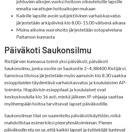
johtuvien aikojen vuoksi hoitoon oikeutetuille lapsille
ennalta varattujen hoitoaikojen mukaan
Kaikille lapsille avoin subjektiivinen varhaiskasvatus
järjestetään arkipäivinä klo 8.00–15.00 välisenä aikana
Muina aikoina vuorohoito järjestetään ostopalveluna
Paltamon kunnasta
Päiväkoti Saukonsilmu
Ristijärven kunnassa toimii yksi päiväkoti, päiväkoti
Saukonsilmu, jonka osoite on Saukontie 2–4, 88400 Ristijärvi.
Samoissa tiloissa järjestetään myös aamuisin klo 8.30 saakka
esioppilaiden täydentävä varhaiskasvatus ja koululaisten AP-
toiminta. Iltapäivisin esioppilaat ja koululaiset ovat
keskuskoululla klo 16 asti, minkä jälkeen IP-ohjaaja saattaa
myöhempään hoitoa tarvitsevat lapset päiväkodille.
Saukonsilmun tilat on suunniteltu päiväkotikäyttöön, mikä
mahdollistaa esimerkiksi pienryhmätoiminnan. Pienen
päiväkodin etu on se, että kaikki lapset ja työtekijät tuntevat