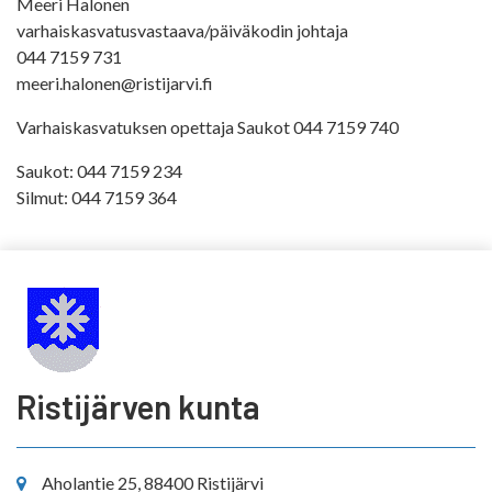
Meeri Halonen
varhaiskasvatusvastaava/päiväkodin johtaja
044 7159 731
meeri.halonen@ristijarvi.fi
Varhaiskasvatuksen opettaja Saukot 044 7159 740
Saukot: 044 7159 234
Silmut: 044 7159 364
Ristijärven kunta
Aholantie 25, 88400 Ristijärvi