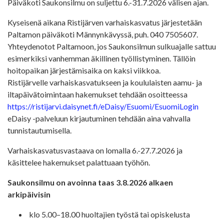
Päiväkoti Saukonsilmu on suljettu 6.-31.7.2026 välisen ajan.
Kyseisenä aikana Ristijärven varhaiskasvatus järjestetään
Paltamon päiväkoti Männynkävyssä, puh. 040 7505607.
Yhteydenotot Paltamoon, jos Saukonsilmun sulkuajalle sattuu
esimerkiksi vanhemman äkillinen työllistyminen. Tällöin
hoitopaikan järjestämisaika on kaksi viikkoa.
Ristijärvelle varhaiskasvatukseen ja koululaisten aamu- ja
iltapäivätoimintaan hakemukset tehdään osoitteessa
https://ristijarvi.daisynet.fi/eDaisy/Esuomi/EsuomiLogin
eDaisy -palveluun kirjautuminen tehdään aina vahvalla
tunnistautumisella.
Varhaiskasvatusvastaava on lomalla 6.-27.7.2026 ja
käsittelee hakemukset palattuaan työhön.
Saukonsilmu on avoinna taas 3.8.2026 alkaen
arkipäivisin
klo 5.00–18.00 huoltajien työstä tai opiskelusta