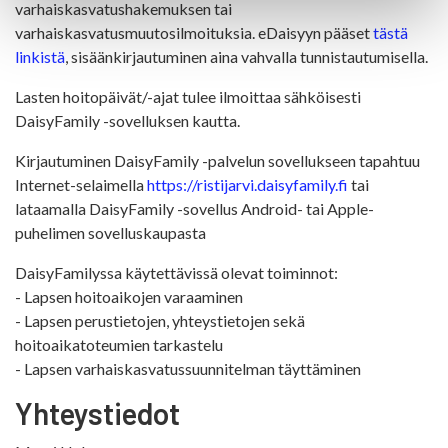
varhaiskasvatushakemuksen tai
varhaiskasvatusmuutosilmoituksia. eDaisyyn pääset
tästä
linkistä
, sisäänkirjautuminen aina vahvalla tunnistautumisella.
Lasten hoitopäivät/-ajat tulee ilmoittaa sähköisesti
DaisyFamily -sovelluksen kautta.
Kirjautuminen DaisyFamily -palvelun sovellukseen tapahtuu
Internet-selaimella
https://ristijarvi.daisyfamily.fi
tai
lataamalla DaisyFamily -sovellus Android- tai Apple-
puhelimen sovelluskaupasta
DaisyFamilyssa käytettävissä olevat toiminnot:
- Lapsen hoitoaikojen varaaminen
- Lapsen perustietojen, yhteystietojen sekä
hoitoaikatoteumien tarkastelu
- Lapsen varhaiskasvatussuunnitelman täyttäminen
Yhteystiedot