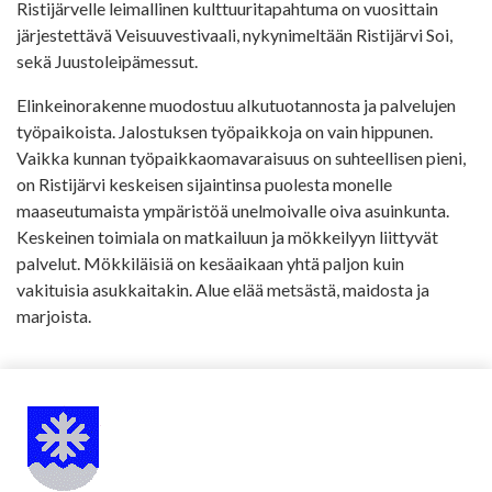
Ristijärvelle leimallinen kulttuuritapahtuma on vuosittain
järjestettävä Veisuuvestivaali, nykynimeltään Ristijärvi Soi,
sekä Juustoleipämessut.
Elinkeinorakenne muodostuu alkutuotannosta ja palvelujen
työpaikoista. Jalostuksen työpaikkoja on vain hippunen.
Vaikka kunnan työpaikkaomavaraisuus on suhteellisen pieni,
on Ristijärvi keskeisen sijaintinsa puolesta monelle
maaseutumaista ympäristöä unelmoivalle oiva asuinkunta.
Keskeinen toimiala on matkailuun ja mökkeilyyn liittyvät
palvelut. Mökkiläisiä on kesäaikaan yhtä paljon kuin
vakituisia asukkaitakin. Alue elää metsästä, maidosta ja
marjoista.