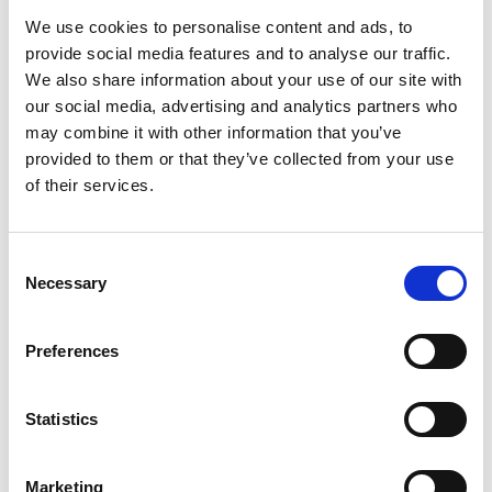
We use cookies to personalise content and ads, to
Vanhusneuvosto
provide social media features and to analyse our traffic.
We also share information about your use of our site with
Nuorisovaltuusto
our social media, advertising and analytics partners who
may combine it with other information that you’ve
Sidonnaisuusrekisteri
provided to them or that they’ve collected from your use
of their services.
Consent
Necessary
Selection
Ristijärvi
Preferences
Ristijärven kunta valtatie 5:n varrella naapurikuntinaan
Statistics
Hyrynsalmi, Puolanka, Paltamo ja Kajaani. Ristijärvi on pinta-
alaltaan 897,94 km², josta 62,12 km² on vesistöjä. Kunta on
väestöltään pieni, mutta sitäkin vireämpi maaseutumainen
Marketing