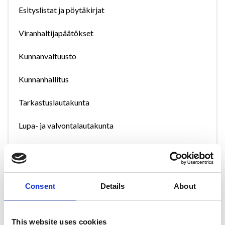
Esityslistat ja pöytäkirjat
Viranhaltijapäätökset
Kunnanvaltuusto
Kunnanhallitus
Tarkastuslautakunta
Lupa- ja valvontalautakunta
Keskusvaalilautakunta
Elinvoimatoimikunta
Consent
Details
About
Tapahtumatoimikunta
Muut vaikuttamistoimielimet
This website uses cookies