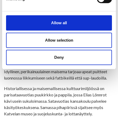
kunta keskellä kaunista Kainuuta.
Ristijärvi on tunnettu huikeista vaaramaisemista, lukuisista
järvistä, joista, koskista ja soista, joita pääsee ihailemaan
Allow all
patikointi-, melonta-, kelkka- ja pyöräilyreiteillä.
Valtakunnallista huomiota Ristijärvi saa Saukkovaaralla
järjestettävistä kansallisista hiihtokilpailuista.
Allow selection
Laskettelurinne ja laaja latuverkosto tarjoavat talvella hyvät
puitteet koko perheen talviliikunnalle. Kalastusta voi
Deny
harrastaa ympäröivissä vesistöissä niin Laahtasella kuin
koskissakin ja pulikoimaan pääsee Hiisijärven hiekoilla.
Idyllinen, perikainuulainen maisema tarjoaa upeat puitteet
luonnossa liikkumiseen sekä fatbikeillä että sup-laudoilla.
Historiallisessa ja maisemallisessa kulttuurimiljöössä on
parisataavuotias puukirkko ja pappila, jossa Elias Lönnrot
kävi usein sukuloimassa. Satavuotias kansakoulu palvelee
käsityökeskuksena. Samassa pihapiirissä sijaitsee myös
Katvelan museo ja suojeluskunta- ja lottanäyttely.