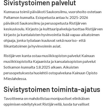
Sivistystoimen palvelut
Kunnassa toimii päiväkoti Saukonsilmu, vuorohoito ostetaan
Paltamon kunnalta. Esiopetusta antaa lv. 2025-2026
päiväkoti Saukonsilmu ja perusopetusta Ristijärven
keskuskoulu. Kirjasto ja kulttuuripalveluja tuottaa Ristijärven
kirjasto ja kuntalaisten hyvinvointia lisää vapaa-aikatoimen
ohjaaja, jonka työalaan kuuluvat sekä nuoriso- että
liikuntatoimen ja hyvinvoinnin asiat.
Ristijärven kunta ostaa musiikkopiston palvelut Kainuun
musiikkiopistolta Kajaanista ja kansalaisopiston palvelut
Sotkamon kunnalta 1.8.2025 alkaen. Aikuisten
perusopetuksesta huolehtii ostopalveluna Kainuun Opisto
Mieslahdessa.
Sivistystoimen toiminta-ajatus
Tavoitteena on mahdollistaa monipuoliset elinikäisen
oppimisen edellytykset Ristijärvellä, luoda turvalliset