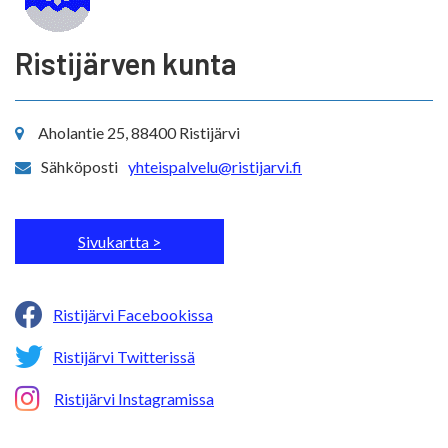
Ristijärven kunta
Aholantie 25, 88400 Ristijärvi
Sähköposti
yhteispalvelu@ristijarvi.fi
Sivukartta >
Ristijärvi Facebookissa
Ristijärvi Twitterissä
Ristijärvi Instagramissa