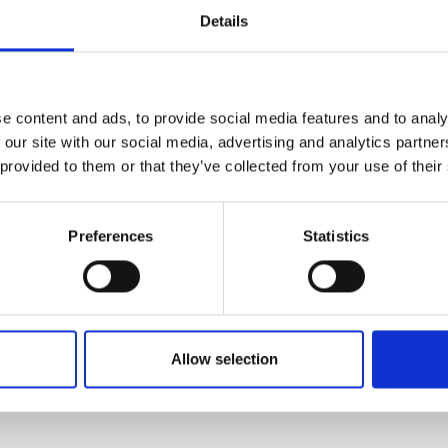
oti Saukonsilmu
Details
ie 2 - 4, 88400 Ristijärvi
 Halonen
väkodin johtaja
e content and ads, to provide social media features and to analy
159 731
 our site with our social media, advertising and analytics partn
halonen@ristijarvi.fi
 provided to them or that they’ve collected from your use of their
Preferences
Statistics
Allow selection