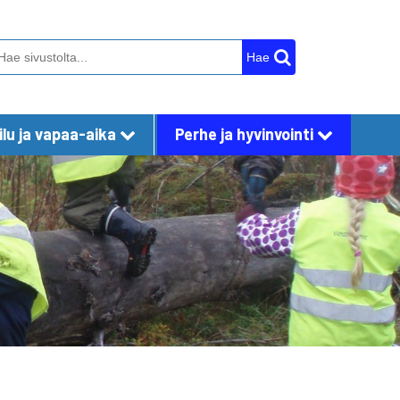
Hae
lu ja vapaa-aika
Perhe ja hyvinvointi