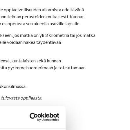
sille oppivelvollisuuden alkamista edeltävänä
unnitelman perusteiden mukaisesti. Kunnat
siopetusta sen alueella asuville lapsille.
een, jos matka on yli 3 kilometriä tai jos matka
apselle voidaan hakea täydentävää
idensä, kuntalaisten sekä kunnan
a, joita pyrimme huomioimaan ja toteuttamaan
aukonsilmussa.
tulevasta oppilaasta.