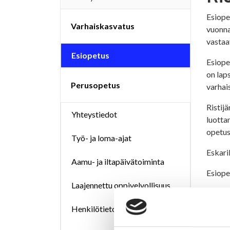
Esiopet
Varhaiskasvatus
vuonna
vastaa
Esiopetus
Esiope
on laps
Perusopetus
varhai
Ristij
Yhteystiedot
luotta
opetus
Työ- ja loma-ajat
Eskari
Aamu- ja iltapäivätoiminta
Esiope
Laajennettu oppivelvollisuus
Esiope
Henkilötietojen käsittely
Yht