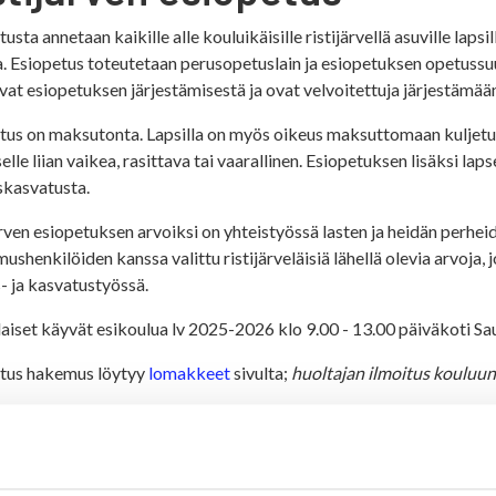
usta annetaan kaikille alle kouluikäisille ristijärvellä asuville lap
. Esiopetus toteutetaan perusopetuslain ja esiopetuksen opetussu
vat esiopetuksen järjestämisestä ja ovat velvoitettuja järjestämään e
tus on maksutonta. Lapsilla on myös oikeus maksuttomaan kuljetuks
elle liian vaikea, rasittava tai vaarallinen. Esiopetuksen lisäksi l
skasvatusta.
ärven esiopetuksen arvoiksi on yhteistyössä lasten ja heidän perhe
mushenkilöiden kanssa valittu ristijärveläisiä lähellä olevia arvoj
- ja kasvatustyössä.
laiset käyvät esikoulua lv 2025-2026 klo 9.00 - 13.00 päiväkoti S
tus hakemus löytyy
lomakkeet
sivulta;
huoltajan ilmoitus kouluun 
tuksen työ- ja loma-ajat löytyvät
täältä.
eystiedot