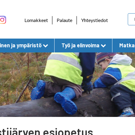
Skip to content
|
|
Lomakkeet
Palaute
Yhteystiedot
nen ja ympäristö
Työ ja elinvoima
Matkai
stijärven esiopetus