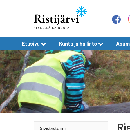
Etusivu
Kunta ja hallinto
Asumi
Ri
Sivistystoimi