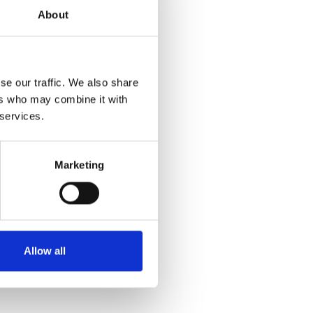
About
se our traffic. We also share
ers who may combine it with
 services.
Marketing
Allow all