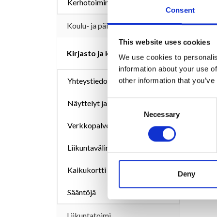
Kerhotoiminta
Päiväk
Consent
Saukont
Koulu- ja päiväkotiruokailut
Meeri
This website uses cookies
vs.päi
Kirjasto ja kulttuuritoimi
We use cookies to personalis
044 7
information about your use of
meeri.
Yhteystiedot ja aukioloajat
other information that you’ve
Näyttelyt ja tapahtumat
Consent
Necessary
Selection
Verkkopalvelut
Liikuntavälinekassit
Kaikukortti
Deny
Sääntöjä
Liikuntatoimi