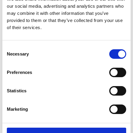
Atte Leinonen
our social media, advertising and analytics partners who
044 7159 720
may combine it with other information that you’ve
atte.leinonen(at)ristijarvi.fi
provided to them or that they’ve collected from your use
of their services.
Koulun kanslia, palvelusihteeri
Tiia-Leena Väisänen
044 7159 717
Consent
tiia-leena.vaisanen(at)ristijarvi.fi
Necessary
Selection
Ristijärven keskuskoulun henkilöstön yhteystiedot
Preferences
Wilma
Statistics
Ristijärven perusopetuksessa Wilma on koulun ensisijainen
tiedotus- ja yhteydenpitokanava. Perusopetuksessa oleva
oppilas ja huoltajat voivat Wilman avulla nähdä mm läksyt,
Marketing
koepäivät ja tiedotteet. Seurata oppilaan arvosanoja,
selvittää ja ilmoittaa poissaoloja sekä päivittää omat ja
oppilaan yhteystiedot.