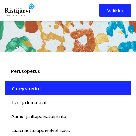
Skip to content
Valikko
Perusopetus
Yhteystiedot
Työ- ja loma-ajat
Aamu- ja iltapäivätoiminta
Laajennettu oppivelvollisuus