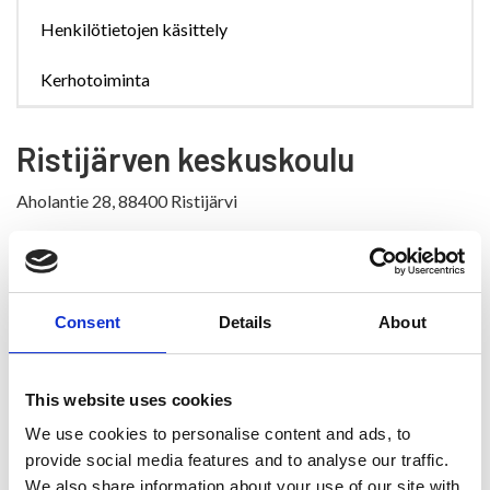
Henkilötietojen käsittely
Kerhotoiminta
Ristijärven keskuskoulu
Aholantie 28, 88400 Ristijärvi
Perusopetuksen henkilöstö
Kuntamme opettajat ja muu henkilökunta on pätevää ja
työhönsä hyvin sitoutunutta.
Consent
Details
About
Kunnan sivistyspäällikkö ja keskuskoulun rehtori
Lauri Lappalainen
This website uses cookies
044 7159 334
lauri.lappalainen(at)ristijarvi.fi
We use cookies to personalise content and ads, to
provide social media features and to analyse our traffic.
Apulaisrehtori
We also share information about your use of our site with