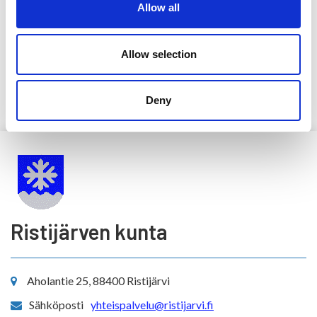
Allow all
Ristijärven Wilma
Pikaohje huoltajille
Pikaohje opiskelijoille
Allow selection
Wilmaan kirjautumisessa saat tarvittaessa apua koulun
kansliasta.
Deny
Ristijärven kunta
Aholantie 25, 88400 Ristijärvi
Sähköposti
yhteispalvelu@ristijarvi.fi