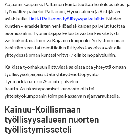
Kajaanin kaupunki. Paltamon kunta tuottaa henkilöasiakas- ja
työnvälityspalvelut Paltamon, Hyrynsalmen ja Ristijärven
asiakkaille.
Linkki Paltamon työllisyyspalveluihin.
Näiden
kuntien vieraskielisten henkilöasiakkaiden palvelut tuottaa
Suomussalmi. Työnantajapalveluista vastaa keskitetysti
vastuukuntana toimiva Kajaanin kaupunki. Yritystoiminnan
kehittämiseen tai toimitiloihin liittyvissä asioissa voit olla
yhteydessä oman kuntasi yritys- / elinkeinopalveluihin.
Kaikissa työnhakuun liittyvissä asioissa ota yhteyttä omaan
työllisyysohjaajaasi. Jätä yhteydenottopyyntö
Työmarkkinatorin Asiointi-palvelun
kautta. Asiakastapaamiset kunnantalolla tai
yhteistyökumppanin toimipaikassa vain ajanvarauksella.
Kainuu-Koillismaan
työllisyysalueen nuorten
työllistymisseteli