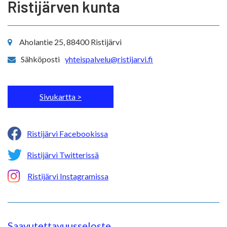
Ristijärven kunta
Aholantie 25, 88400 Ristijärvi
Sähköposti
yhteispalvelu@ristijarvi.fi
Sivukartta >
Ristijärvi Facebookissa
Ristijärvi Twitterissä
Ristijärvi Instagramissa
Saavutettavuusseloste