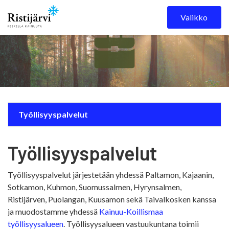
Skip to content
Valikko
Työllisyyspalvelut
Työllisyyspalvelut
Työllisyyspalvelut järjestetään yhdessä Paltamon, Kajaanin,
Sotkamon, Kuhmon, Suomussalmen, Hyrynsalmen,
Ristijärven, Puolangan, Kuusamon sekä Taivalkosken kanssa
ja muodostamme yhdessä
Kainuu-Koillismaa
työllisyysalueen
. Työllisyysalueen vastuukuntana toimii