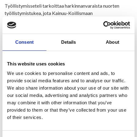
Työllistymisseteli tarkoittaa harkinnanvaraista nuorten
työllistymistukea, jota Kainuu-Koillismaan
työvoimaviranomainen voi myöntää yrityksille. Tuki
kohdistetaan nuorille, joilla ei ole opiskelutaustaa tai joilla on
hyvin vähän työkokemusta. Työllistymisseteliä voivat hakea
Consent
Details
About
yritykset, jotka työllistävät 18-29-vuotiaan nuoren vähintään
6 kk ajaksi.
Nuorten työllistymisseteli kattaa 50 % bruttopalkasta,
This website uses cookies
kuitenkin enintään 1 500 euroa kuukaudessa. Tuki
We use cookies to personalise content and ads, to
myönnetään kriteerien täyttyessä kuuden kuukauden ajalle,
provide social media features and to analyse our traffic.
jolloin tuen kokonaismäärä on enintään 9 000 euroa.
We also share information about your use of our site with
our social media, advertising and analytics partners who
Tarkemmat tiedot tuen myöntämisestä löydät
TÄÄLTÄ
.
may combine it with other information that you’ve
Työllisyyspalvelujen toimipaikat:
provided to them or that they’ve collected from your use
Paltamon kunnantalo, Salmelankuja 1, 88300 Paltamo
of their services.
Hyrynsalmen kunnantalo, Laskutie 1, 89400 Hyrynsalmi
Ristijärven kunnantalo, Aholantie 25, 88400 Ristijärvi