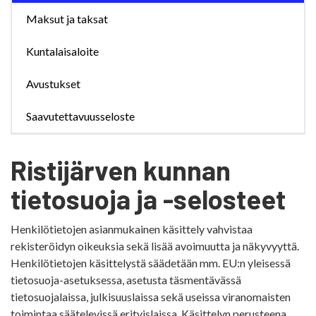
Maksut ja taksat
Kuntalaisaloite
Avustukset
Saavutettavuusseloste
Ristijärven kunnan
tietosuoja ja -selosteet
Henkilötietojen asianmukainen käsittely vahvistaa
rekisteröidyn oikeuksia sekä lisää avoimuutta ja näkyvyyttä.
Henkilötietojen käsittelystä säädetään mm. EU:n yleisessä
tietosuoja-asetuksessa, asetusta täsmentävässä
tietosuojalaissa, julkisuuslaissa sekä useissa viranomaisten
toimintaa säätelevissä erityislaissa. Käsittelyn perusteena