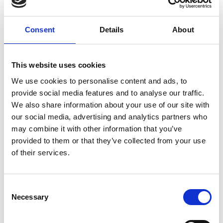
Henkilöstön puhelinrekisteri
Maanvuokrarekisteri
Rakennusvalvontarekisteri
Consent
Details
About
Vuokrasopimusten asiakasrekisteri
Yksityistieavustusrekisteri
This website uses cookies
We use cookies to personalise content and ads, to
Yksityishenkilöille eli rekisteröidyille uudistus näkyy
provide social media features and to analyse our traffic.
esimerkiksi uusina oikeuksina. Rekisteröidyillä on aiempaa
We also share information about your use of our site with
enemmän ja parempia oikeuksia, joiden avulla he voivat
our social media, advertising and analytics partners who
ymmärtää ja seurata, miten heidän tietojaan käsitellään ja
may combine it with other information that you’ve
käytetään eri tarkoituksiin.
provided to them or that they’ve collected from your use
Rekisteröidyllä on oikeus tarkastaa henkilörekisteriin
of their services.
talletetut tietonsa. Rekisteröidyllä on oikeus myös vaatia
häntä koskevien henkilörekisterissä olevan virheellisten
Consent
tietojen oikaisemista, poistamista tai täydentämistä.
Necessary
Selection
Vaatimus tulee esittää kirjallisesti siten, että siitä käy selville
mitä tietoa vaatimus koskee. Vaadittaessa tiedon