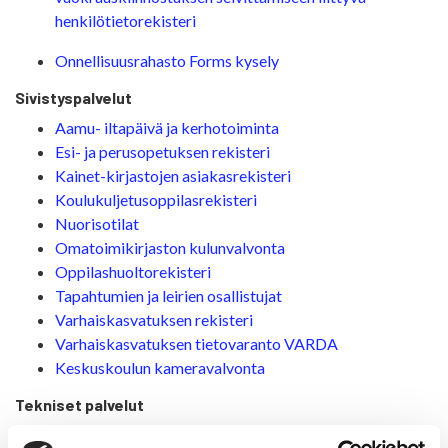
henkilötietorekisteri
Onnellisuusrahasto Forms kysely
Sivistyspalvelut
Aamu- iltapäivä ja kerhotoiminta
Esi- ja perusopetuksen rekisteri
Kainet-kirjastojen asiakasrekisteri
Koulukuljetusoppilasrekisteri
Nuorisotilat
Omatoimikirjaston kulunvalvonta
Oppilashuoltorekisteri
Tapahtumien ja leirien osallistujat
Varhaiskasvatuksen rekisteri
Varhaiskasvatuksen tietovaranto VARDA
Keskuskoulun kameravalvonta
Tekniset palvelut
Avainrekisteri