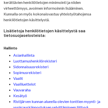
kerättävien henkilötietojen minimointi ja niiden
virheettömyys, avoimen informoinnin lisääminen.
Kunnalla on myös kokonaisvastuu yhteistyötahojensa
henkilötietojen käsittelystä.
Lisätietoja henkilötietojen käsittelystä saa
tietosuojaselosteista:
Hallinto
Asianhallinta
Luottamushenkilörekisteri
Sidonnaisuusrekisteri
Sopimusrekisteri
Vaalit
Vaaliluettelot
Vauvaraha
Kesätyö
Ristijärven kunnan alueella olevien tonttien myynti- ja
vuokrauskiinnostuksen selvittämiseen liittyvä