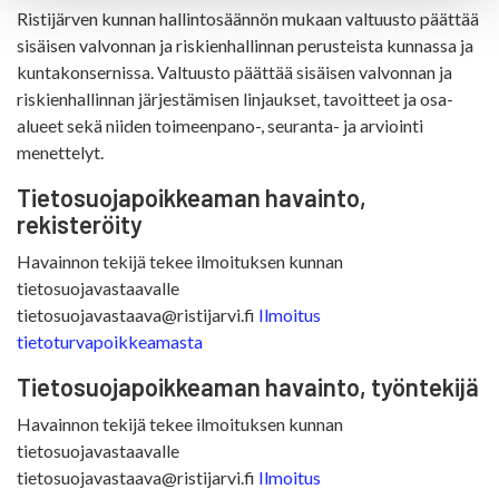
Ristijärven kunnan hallintosäännön mukaan valtuusto päättää
sisäisen valvonnan ja riskienhallinnan perusteista kunnassa ja
kuntakonsernissa. Valtuusto päättää sisäisen valvonnan ja
riskienhallinnan järjestämisen linjaukset, tavoitteet ja osa-
alueet sekä niiden toimeenpano-, seuranta- ja arviointi
menettelyt.
Tietosuojapoikkeaman havainto,
rekisteröity
Havainnon tekijä tekee ilmoituksen kunnan
tietosuojavastaavalle
tietosuojavastaava@ristijarvi.fi
Ilmoitus
tietoturvapoikkeamasta
Tietosuojapoikkeaman havainto, työntekijä
Havainnon tekijä tekee ilmoituksen kunnan
tietosuojavastaavalle
tietosuojavastaava@ristijarvi.fi
Ilmoitus