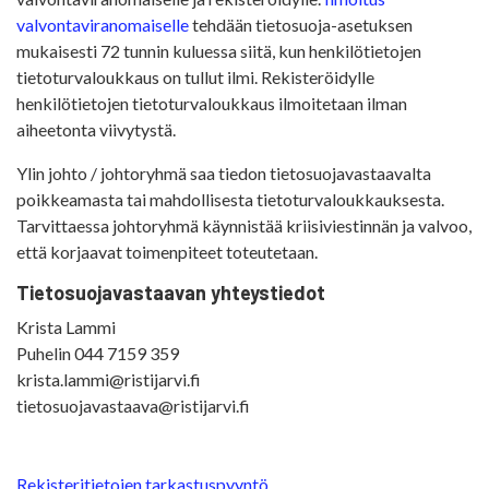
valvontaviranomaiselle
tehdään tietosuoja-asetuksen
mukaisesti 72 tunnin kuluessa siitä, kun henkilötietojen
tietoturvaloukkaus on tullut ilmi. Rekisteröidylle
henkilötietojen tietoturvaloukkaus ilmoitetaan ilman
aiheetonta viivytystä.
Ylin johto / johtoryhmä saa tiedon tietosuojavastaavalta
poikkeamasta tai mahdollisesta tietoturvaloukkauksesta.
Tarvittaessa johtoryhmä käynnistää kriisiviestinnän ja valvoo,
että korjaavat toimenpiteet toteutetaan.
Tietosuojavastaavan yhteystiedot
Krista Lammi
Puhelin 044 7159 359
krista.lammi@ristijarvi.fi
tietosuojavastaava@ristijarvi.fi
Rekisteritietojen tarkastuspyyntö