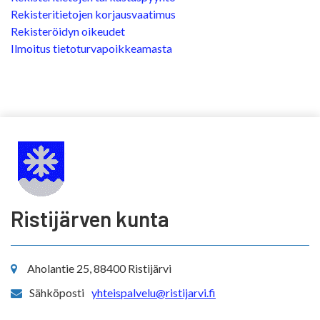
Rekisteritietojen korjausvaatimus
Rekisteröidyn oikeudet
Ilmoitus tietoturvapoikkeamasta
Ristijärven kunta
Aholantie 25, 88400 Ristijärvi
Sähköposti
yhteispalvelu@ristijarvi.fi