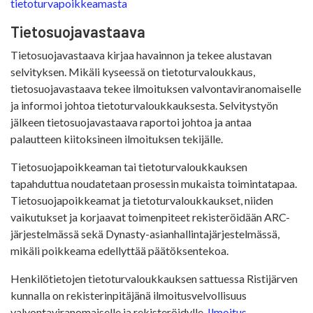
tietoturvapoikkeamasta
Tietosuojavastaava
Tietosuojavastaava kirjaa havainnon ja tekee alustavan
selvityksen. Mikäli kyseessä on tietoturvaloukkaus,
tietosuojavastaava tekee ilmoituksen valvontaviranomaiselle
ja informoi johtoa tietoturvaloukkauksesta. Selvitystyön
jälkeen tietosuojavastaava raportoi johtoa ja antaa
palautteen kiitoksineen ilmoituksen tekijälle.
Tietosuojapoikkeaman tai tietoturvaloukkauksen
tapahduttua noudatetaan prosessin mukaista toimintatapaa.
Tietosuojapoikkeamat ja tietoturvaloukkaukset, niiden
vaikutukset ja korjaavat toimenpiteet rekisteröidään ARC-
järjestelmässä sekä Dynasty-asianhallintajärjestelmässä,
mikäli poikkeama edellyttää päätöksentekoa.
Henkilötietojen tietoturvaloukkauksen sattuessa Ristijärven
kunnalla on rekisterinpitäjänä ilmoitusvelvollisuus
valvontaviranomaiselle ja rekisteröidylle.
Ilmoitus