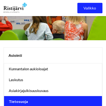
Skip to content
Valikko
Asiointi
Kunnantalon aukioloajat
Laskutus
Asiakirjajulkisuuskuvaus
Tietosuoja