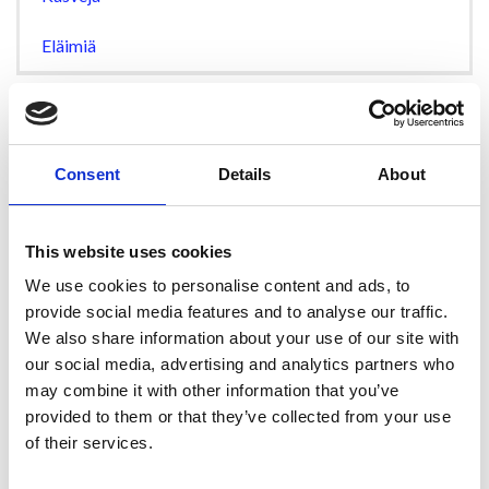
Eläimiä
Ristijärven luonto
Consent
Details
About
Luonto on Ristijärven asumisviihtyvyyden tae ja
matkailuvaltti. Näillä sivuilla esittelemme Ristijärven
vesistöä
- siitähän olemme saaneet nimemmekin - ja
kasveja
ja
eläimiä
.
This website uses cookies
Kuvat ovat kuvaajaverkostoomme kuuluvan Arja Korhosen.
We use cookies to personalise content and ads, to
Viihdy vaaramaisemassa ja vesistöjen äärellä.
provide social media features and to analyse our traffic.
We also share information about your use of our site with
our social media, advertising and analytics partners who
may combine it with other information that you’ve
provided to them or that they’ve collected from your use
of their services.