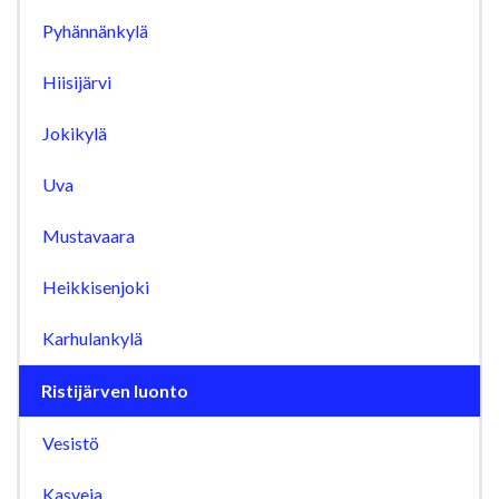
Pyhännänkylä
Hiisijärvi
Jokikylä
Uva
Mustavaara
Heikkisenjoki
Karhulankylä
Ristijärven luonto
Vesistö
Kasveja