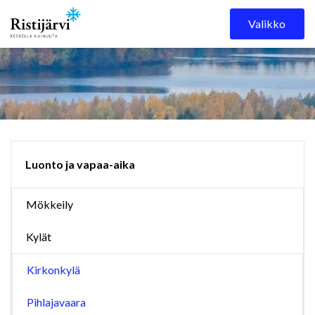
Skip to content
Valikko
Luonto ja vapaa-aika
Mökkeily
Kylät
Kirkonkylä
Pihlajavaara