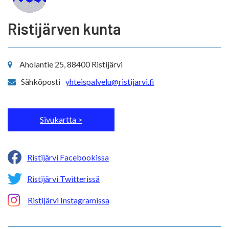
Ristijärven kunta
Aholantie 25, 88400 Ristijärvi
Sähköposti
yhteispalvelu@ristijarvi.fi
Sivukartta >
Ristijärvi Facebookissa
Ristijärvi Twitterissä
Ristijärvi Instagramissa