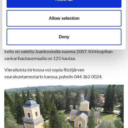
maalaama. Vanha samanniminen alttaritaulu, jonka maalasi
vuonna 1807 oululainen Carl Petter Elftröm, on kirkon
kuoressa. Kirkon kellot oli alun perin tarkoitus sijoittaa
Allow selection
torniin, mutta erillinen kellotapuli rakennettiin vuonna 1840
Jaakko Kuorikosken johdolla. Tapulissa oleva isompi, alun
Deny
perin Tukholmassa vuonna 1831 valettu kello halkesi vuonna
1948, ja se valettiin uudelleen Ykspihlajassa. Toinen pienempi
kello on valettu Juankoskella vuonna 2007. Kirkkopihan
sankarihautausmaalla on 125 hautaa.
Vierailuista kirkossa voi sopia Ristijärven
seurakuntamestarin kanssa, puhelin 044 362 0024.