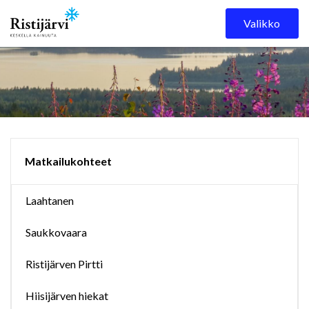
Skip to content
Valikko
Matkailukohteet
Laahtanen
Saukkovaara
Ristijärven Pirtti
Hiisijärven hiekat