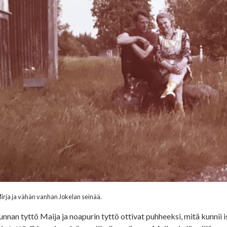
Mirja ja vähän vanhan Jokelan seinää.
unnan tyttö Maija ja noapurin tyttö ottivat puhheeksi, mitä kunnii 