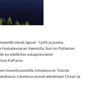
mmenellä olevat lapset - tyttö ja poeka.
ta Humalavoaran Vaeniolta. Suvi on Paltamon
iin ku edellisten sukupolovienni
nissa KaPassa.
en toesella puolella Jokelassa on Tolosie.
. Vanahassa Jokelassa asuvat aekannaan Oskari ja