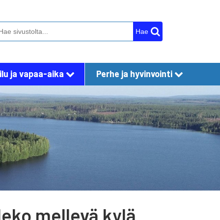
Hae
lu ja vapaa-aika
Perhe ja hyvinvointi
leko mellevä kylä