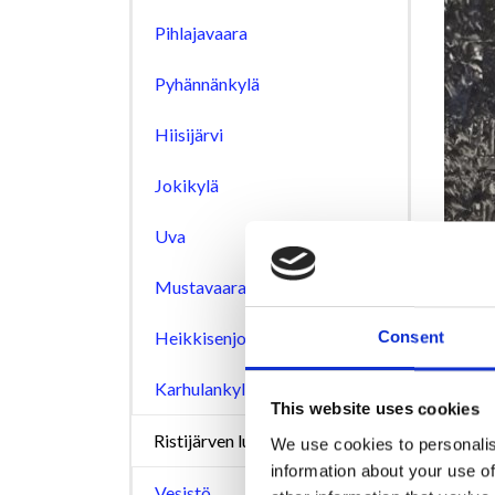
Pihlajavaara
Pyhännänkylä
Hiisijärvi
Jokikylä
Uva
Mustavaara
Heikkisenjoki
Consent
Karhulankylä
This website uses cookies
Ristijärven luonto
We use cookies to personalis
information about your use of
Vesistö