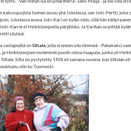
n tyttö. "Van minun isä on pillariherra", sano Maija - ja löe sillä err
n kaksospojista toenen assuu yhä Jokelassa, van Joki-Pertti, joka 
joon. Jokelassa asuva Joki-Kari on kylän sielu, sillä hän käöpi pane
Joki-Karrie ei Heikkisenjoella pärjättäsi. Ja Karihan se pittää kylä
retti siistinä.
a vastapeätä on
Siltala
, jolla ei ennen ollu nimmeä - Puhakaksi vaen
n, ja Heikkisenjoen molemmin puolin oleva maapala, jonka yli Heikk
 Siltala. Silta on pystytetty 1928 eli samana vuonna, kun Siltalan el
snukkunu, niin ku Tuomaski.