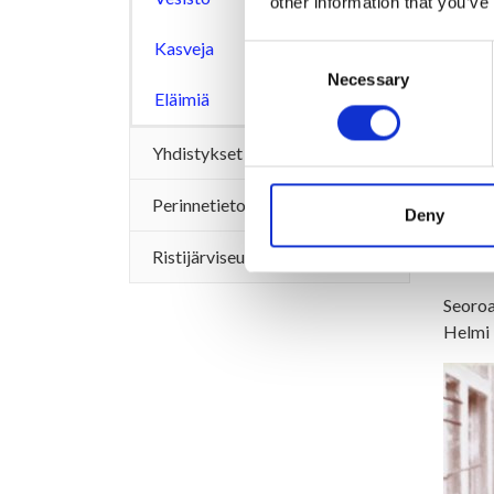
other information that you’ve
Kasveja
Consent
Necessary
Selection
Eläimiä
Yhdistykset
Oskarin 
ja ompel
Perinnetietoa
Deny
Kylän l
Ristijärviseura
penikat
Seoroa
Helmi 