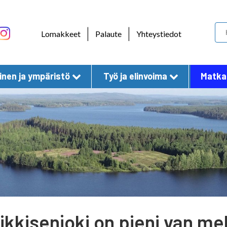
Skip to content
|
|
Lomakkeet
Palaute
Yhteystiedot
nen ja ympäristö
Työ ja elinvoima
Matkai
ikkisenjoki on pieni van me