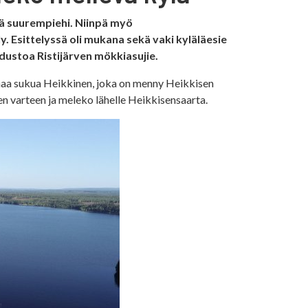
ssä suurempiehi. Niinpä myö
y. Esittelyssä oli mukana sekä vaki kyläläesie
edustoa Ristijärven mökkiasujie.
mmaa sukua Heikkinen, joka on menny Heikkisen
n varteen ja meleko lähelle Heikkisensaarta.