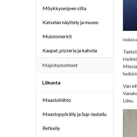
Möykkysenjoen silta
Katvelan näyttely ja museo
Muistomerkit
Heikkis
Kaupat, pizzeria ja kahvila
Taetol
Heikki
Majoituskohteet
Miesla
heikki
Liikunta
Van ei
Vanah
Maastohiihto
Liinu.
Maastopyöräily ja Sup-lautailu
Retkeily