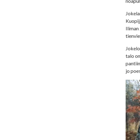
noapuri
Jokela
Kuopij
Iliman 
tienvie
Jokelo
talo o
pantiin
jo poe