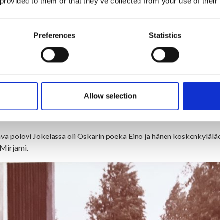
 provided to them or that they’ve collected from your use of their
Preferences
Statistics
vaemo, Liinuksi sanottiin van oekea nimi oli Kaisa Karoliina. Lie Puhakan Elsa teh
uopin soanu - ompeli kylän naesille kaekki voatteet, alusvoatteita myöten; ne tehti
Allow selection
apset muistaa, että kun Oskari ja Liinu meni kirkolle, niin Oskari käv
 oppi, miten viikate liipataan.
va polovi Jokelassa oli Oskarin poeka Eino ja hänen koskenkylälä
Mirjami.