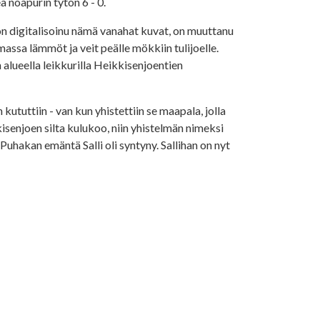
eä noapurin tytön 6 - 0.
on digitalisoinu nämä vanahat kuvat, on muuttanu
massa lämmöt ja veit peälle mökkiin tulijoelle.
n alueella leikkurilla Heikkisenjoentien
 kututtiin - van kun yhistettiin se maapala, jolla
isenjoen silta kulukoo, niin yhistelmän nimeksi
i Puhakan emäntä Salli oli syntyny. Sallihan on nyt