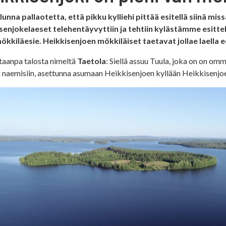
lunna pallaotetta, että pikku kylliehi pittää esitellä siinä mi
senjokelaeset telehentäyvyttiin ja tehtiin kylästämme esittel
ökkiläesie. Heikkisenjoen mökkiläiset taetavat jollae laella 
taanpa talosta nimeltä
Taetola
: Siellä assuu Tuula, joka on on o
 naemisiin, asettunna asumaan Heikkisenjoen kyllään Heikkisenjoe