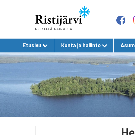
Etusivu
Kunta ja hallinto
Asumi
He