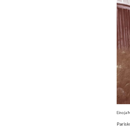
Eino ja 
Parisk