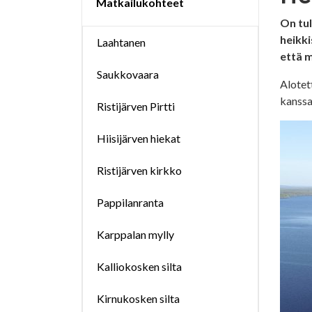
Matkailukohteet
On tul
heikki
Laahtanen
että m
Saukkovaara
Alotet
kanssa
Ristijärven Pirtti
Hiisijärven hiekat
Ristijärven kirkko
Pappilanranta
Karppalan mylly
Kalliokosken silta
Kirnukosken silta