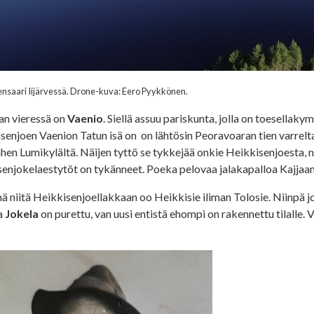
ensaari Iijärvessä. Drone-kuva: Eero Pyykkönen.
an vieressä on
Vaenio
. Siellä assuu pariskunta, jolla on toesellaky
senjoen Vaenion Tatun isä on on lähtösin Peoravoaran tien varrel
hen Lumikylältä. Näijen tyttö se tykkejää onkie Heikkisenjoesta, n
senjokelaestytöt on tykänneet. Poeka pelovaa jalakapalloa Kajjaa
hä niitä Heikkisenjoellakkaan oo Heikkisie iliman Tolosie. Niinpä jo
a
Jokela
on purettu, van uusi entistä ehompi on rakennettu tilalle