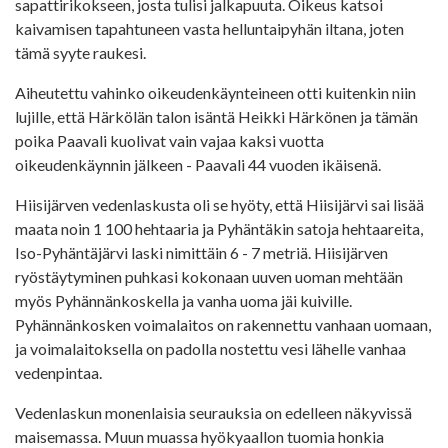
sapattirikokseen, josta tulisi jalkapuuta. Oikeus katsoi
kaivamisen tapahtuneen vasta helluntaipyhän iltana, joten
tämä syyte raukesi.
Aiheutettu vahinko oikeudenkäynteineen otti kuitenkin niin
lujille, että Härkölän talon isäntä Heikki Härkönen ja tämän
poika Paavali kuolivat vain vajaa kaksi vuotta
oikeudenkäynnin jälkeen - Paavali 44 vuoden ikäisenä.
Hiisijärven vedenlaskusta oli se hyöty, että Hiisijärvi sai lisää
maata noin 1 100 hehtaaria ja Pyhäntäkin satoja hehtaareita,
Iso-Pyhäntäjärvi laski nimittäin 6 - 7 metriä. Hiisijärven
ryöstäytyminen puhkasi kokonaan uuven uoman mehtään
myös Pyhännänkoskella ja vanha uoma jäi kuiville.
Pyhännänkosken voimalaitos on rakennettu vanhaan uomaan,
ja voimalaitoksella on padolla nostettu vesi lähelle vanhaa
vedenpintaa.
Vedenlaskun monenlaisia seurauksia on edelleen näkyvissä
maisemassa. Muun muassa hyökyaallon tuomia honkia