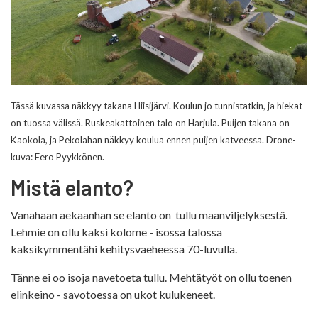
Tässä kuvassa näkkyy takana Hiisijärvi. Koulun jo tunnistatkin, ja hiekat
on tuossa välissä. Ruskeakattoinen talo on Harjula. Puijen takana on
Kaokola, ja Pekolahan näkkyy koulua ennen puijen katveessa. Drone-
kuva: Eero Pyykkönen.
Mistä elanto?
Vanahaan aekaanhan se elanto on tullu maanviljelyksestä.
Lehmie on ollu kaksi kolome - isossa talossa
kaksikymmentähi kehitysvaeheessa 70-luvulla.
Tänne ei oo isoja navetoeta tullu. Mehtätyöt on ollu toenen
elinkeino - savotoessa on ukot kulukeneet.