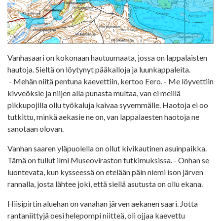
Vanhasaari on kokonaan hautuumaata, jossa on lappalaisten
hautoja. Sieltä on löytynyt pääkalloja ja luunkappaleita.
- Mehän niitä pentuna kaevettiin, kertoo Eero. - Me löyvettiin
kivveöksie ja niijen alla punasta multaa, van ei meillä
pikkupojilla ollu työkaluja kaivaa syvemmälle. Haotoja ei oo
tutkittu, minkä aekasie ne on, van lappalaesten haotoja ne
sanotaan olovan.
Vanhan saaren yläpuolella on ollut kivikautinen asuinpaikka.
Tämä on tullut ilmi Museoviraston tutkimuksissa. - Onhan se
luontevata, kun kysseessä on etelään päin niemi ison järven
rannalla, josta lähtee joki, että siellä asutusta on ollu ekana.
Hiisipirtin aluehan on vanahan järven aekanen saari. Jotta
rantaniittyjä oesi helepompi niitteä, oli ojjaa kaevettu