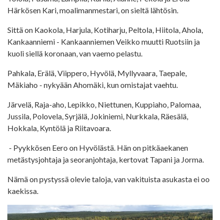
Härkösen Kari, moalimanmestari, on sieltä lähtösin.
Sittä on Kaokola, Harjula, Kotiharju, Peltola, Hiitola, Ahola,
Kankaanniemi - Kankaanniemen Veikko muutti Ruotsiin ja
kuoli siellä koronaan, van vaemo pelastu.
Pahkala, Erälä, Viippero, Hyvölä, Myllyvaara, Taepale,
Mäkiaho - nykyään Ahomäki, kun omistajat vaehtu.
Järvelä, Raja-aho, Lepikko, Niettunen, Kuppiaho, Palomaa,
Jussila, Polovela, Syrjälä, Jokiniemi, Nurkkala, Räesälä,
Hokkala, Kyntölä ja Riitavoara.
- Pyykkösen Eero on Hyvölästä. Hän on pitkäaekanen
metästysjohtaja ja seoranjohtaja, kertovat Tapani ja Jorma.
Nämä on pystyssä olevie taloja, van vakituista asukasta ei oo
kaekissa.