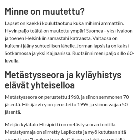
Minne on muutettu?
Lapset on kaekki kouluttaotunu kuka mihinni ammattiin.
Hyvin paljo teältä on muutettu ympäri Suomea - yksi Ivaloon
ja toenen Helsinkiin samastahi katraasta. Valtaosa on
kuitenni jääny suhteellisen lähelle. Jorman lapsista on kaksi
Sotkamossa ja yksi Kajjaanissa. Ruotsiinni meni paljo sillo 60-
luvulla.
Metästysseora ja kyläyhistys
elävät yhteiselloa
Metästysseora on perustettu 1968, ja siinon semmonen 70
jäsentä. Hiisijärvi ry on perustettu 1996, ja siinon vajjaa 50
jäsentä.
Meijän kylätalo Hiisipirtti on metästyseoran tontilla.
Metästysmaja on siirretty Lepikosta ja myö kututaan sitä
pirruuttaan "Lepikon torpaksi". Saona ja lahtivaja on tällä