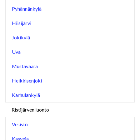
Pyhännänkylä
Hiisijärvi
Jokikylä
Uva
Mustavaara
Heikkisenjoki
Karhulankylä
Ristijärven luonto
Vesistö
Kasveja