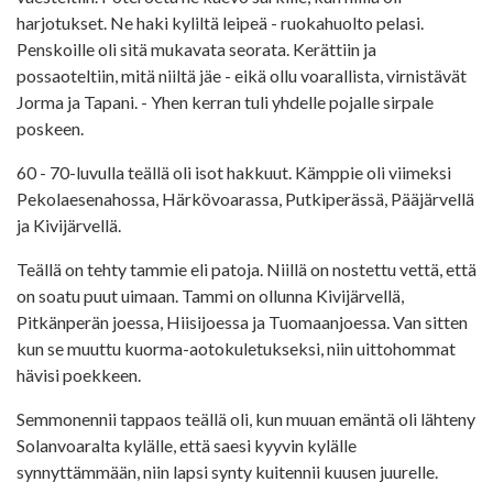
harjotukset. Ne haki kyliltä leipeä - ruokahuolto pelasi.
Penskoille oli sitä mukavata seorata. Kerättiin ja
possaoteltiin, mitä niiltä jäe - eikä ollu voarallista, virnistävät
Jorma ja Tapani. - Yhen kerran tuli yhdelle pojalle sirpale
poskeen.
60 - 70-luvulla teällä oli isot hakkuut. Kämppie oli viimeksi
Pekolaesenahossa, Härkövoarassa, Putkiperässä, Pääjärvellä
ja Kivijärvellä.
Teällä on tehty tammie eli patoja. Niillä on nostettu vettä, että
on soatu puut uimaan. Tammi on ollunna Kivijärvellä,
Pitkänperän joessa, Hiisijoessa ja Tuomaanjoessa. Van sitten
kun se muuttu kuorma-aotokuletukseksi, niin uittohommat
hävisi poekkeen.
Semmonennii tappaos teällä oli, kun muuan emäntä oli lähteny
Solanvoaralta kylälle, että saesi kyyvin kylälle
synnyttämmään, niin lapsi synty kuitennii kuusen juurelle.