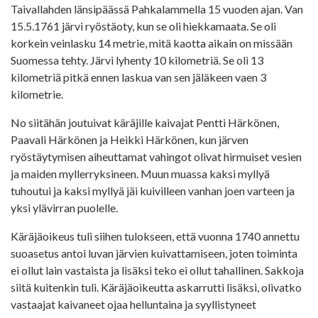
Taivallahden länsipäässä Pahkalammella 15 vuoden ajan. Van
15.5.1761 järvi ryöstäoty, kun se oli hiekkamaata. Se oli
korkein veinlasku 14 metrie, mitä kaotta aikain on missään
Suomessa tehty. Järvi lyhenty 10 kilometriä. Se oli 13
kilometriä pitkä ennen laskua van sen jäläkeen vaen 3
kilometrie.
No siitähän joutuivat käräjille kaivajat Pentti Härkönen,
Paavali Härkönen ja Heikki Härkönen, kun järven
ryöstäytymisen aiheuttamat vahingot olivat hirmuiset vesien
ja maiden myllerryksineen. Muun muassa kaksi myllyä
tuhoutui ja kaksi myllyä jäi kuivilleen vanhan joen varteen ja
yksi ylävirran puolelle.
Käräjäoikeus tuli siihen tulokseen, että vuonna 1740 annettu
suoasetus antoi luvan järvien kuivattamiseen, joten toiminta
ei ollut lain vastaista ja lisäksi teko ei ollut tahallinen. Sakkoja
siitä kuitenkin tuli. Käräjäoikeutta askarrutti lisäksi, olivatko
vastaajat kaivaneet ojaa helluntaina ja syyllistyneet