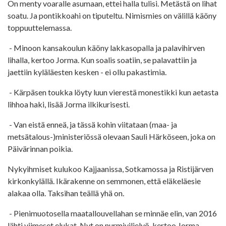
On menty voaralle asumaan, ettei halla tulisi. Metästä on lihat
soatu. Ja pontikkoahi on tiputeltu. Nimismies on välillä käöny
toppuuttelemassa.
- Minoon kansakoulun käöny lakkasopalla ja palavihirven
lihalla, kertoo Jorma. Kun soalis soatiin, se palavattiin ja
jaettiin kyläläesten kesken - ei ollu pakastimia.
- Kärpäsen toukka löyty luun vierestä monestikki kun aetasta
lihhoa haki, lisää Jorma ilkikurisesti.
- Van eistä enneä, ja tässä kohin viitataan (maa- ja
metsätalous-)ministeriössä olevaan Sauli Härköseen, joka on
Päivärinnan poikia.
Nykyihmiset kulukoo Kajjaanissa, Sotkamossa ja Ristijärven
kirkonkylällä. Ikärakenne on semmonen, että eläkeläesie
alakaa olla. Taksihan teällä yhä on.
- Pienimuotosella maatallouvellahan se minnäe elin, van 2016
lähti viimeset elukat. Nyt on nurmiviljelyö, kertoo Jorma.