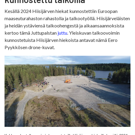
Kesällä 2024 Hiisijärven hiekat kunnostettiin Euroopan
maaseuturahaston rahastolla ja talkootyöllä. Hiisijärveläisten
ja heidän ystäviensä talkoohengestä ja aikaansaannoksista
kertoo tämä Juttupalstan
juttu
. Yleiskuvan talkoovoimin
kunnostetuista Hiisijärven hiekoista antavat nämä Eero
Pyykkösen drone-kuvat.