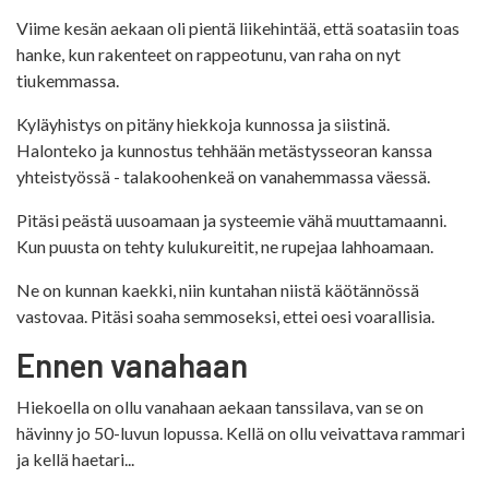
Viime kesän aekaan oli pientä liikehintää, että soatasiin toas
hanke, kun rakenteet on rappeotunu, van raha on nyt
tiukemmassa.
Kyläyhistys on pitäny hiekkoja kunnossa ja siistinä.
Halonteko ja kunnostus tehhään metästysseoran kanssa
yhteistyössä - talakoohenkeä on vanahemmassa väessä.
Pitäsi peästä uusoamaan ja systeemie vähä muuttamaanni.
Kun puusta on tehty kulukureitit, ne rupejaa lahhoamaan.
Ne on kunnan kaekki, niin kuntahan niistä käötännössä
vastovaa. Pitäsi soaha semmoseksi, ettei oesi voarallisia.
Ennen vanahaan
Hiekoella on ollu vanahaan aekaan tanssilava, van se on
hävinny jo 50-luvun lopussa. Kellä on ollu veivattava rammari
ja kellä haetari...