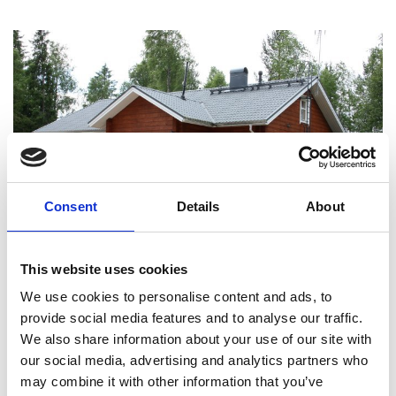
Consent
Details
About
This website uses cookies
We use cookies to personalise content and ads, to
Tällainen on Hiisipirtti pääsisäänkäynnin puolelta kuvattuna. Kuva: Eero
provide social media features and to analyse our traffic.
Pyykkönen.
We also share information about your use of our site with
Hiisipirtin alakerrassa on keittiö ja pirtti. Yläkerrassa on
our social media, advertising and analytics partners who
majoitustilaa yhdeksälle ja lisäksi sviitti parisänkyineen.
may combine it with other information that you’ve