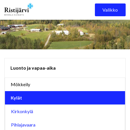
Skip to content
Valikko
Luonto ja vapaa-aika
Mökkeily
Kylät
Kirkonkylä
Pihlajavaara