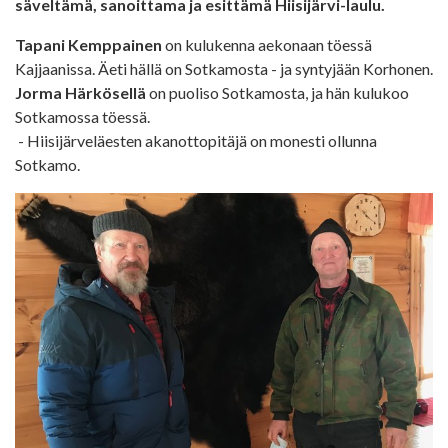
säveltämä, sanoittama ja esittämä Hiisijärvi-laulu.
Tapani Kemppainen
on kulukenna aekonaan töessä
Kajjaanissa. Äeti hällä on Sotkamosta - ja syntyjään Korhonen.
Jorma Härkösellä
on puoliso Sotkamosta, ja hän kulukoo
Sotkamossa töessä.
- Hiisijärveläesten akanottopitäjä on monesti ollunna
Sotkamo.