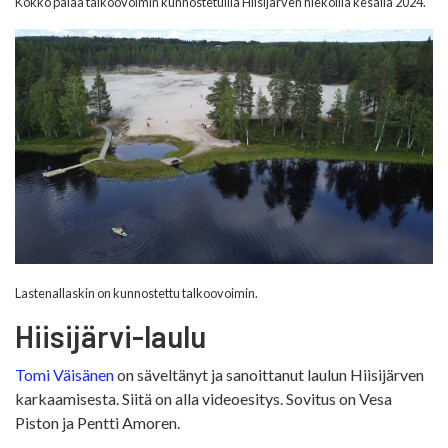
Kokko palaa talkoovoimin kunnostetuilla Hiisijärven hiekoilla kesällä 2024.
Lastenallaskin on kunnostettu talkoovoimin.
Hiisijärvi-laulu
Tomi Väisänen
on säveltänyt ja sanoittanut laulun Hiisijärven
karkaamisesta. Siitä on alla videoesitys. Sovitus on Vesa
Piston ja Pentti Amoren.