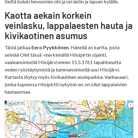
Sieltä kuluki hevosmies ohi ja vei äetin ja lapsen kylälle.
Kaotta aekain korkein
veinlasku, lappalaesten hauta ja
kivikaotinen asumus
Tästä jatkaa
Eero Pyykkönen
. Hänellä on kartta, josta
selviää Olet tässä -merkinnällä Hiisipirtin sijainti,
vaaleansinisellä Hiisijärvi ennen 15.5.1761 tapahtunutta
veden ryöstäytymistä ja tummansinisellä uusi Hiisijärvi.
Kartasta löytyy myös kivikautinen asuinpaikka. Vanhasaari,
jonka kupeessa Hiisipirtti nykyisin on, on ollut lappalaisten
hautausmaa.