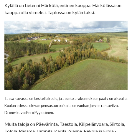
Kylällä on tietenni Härkölä, entinen kaoppa. Härkölässä on
kaoppa ollu viimeksi. Tapiossa on kylän taksi.
Tässä kuvassa on keskellä koulu, ja asuntolarakennuksen pääty on oikealla.
Koulun edessä olevan pensaston paikalla on vanhan järven rantaviiva.
Drone-kuva: Eero Pyykkönen.
Muita taloja on Päevärinta, Taestola, Kilipelänvoara, Siirtola,
Tolola, Päsämä, Lampila, Karila, Alanne, Pekola ja Erola -