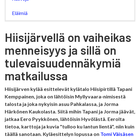
Eläimiä
Hiisijärvellä on vaiheikas
menneisyys ja sillä on
tulevaisuudennäkymiä
matkailussa
Hiisijärven kylää esittelevät kylätalo Hiisipirtillä Tapani
Kemppainen, joka on lähtöisin Myllyvaara-nimisestä
talosta ja joka nykyisin asuu Pahkalassa, ja Jorma
Härkönen Kaukolasta. Siitä mihin Tapani ja Jorma jäävät,
jatkaa Eero Pyykkönen, lähtöisin Hyvölästä. Eerolta
tietoa, karttoja ja kuvia "tulloo ku lantun lientä", niin kuin
täällä sanotaan. Kyläesittelyn lopussa on
Tomi Väisäsen