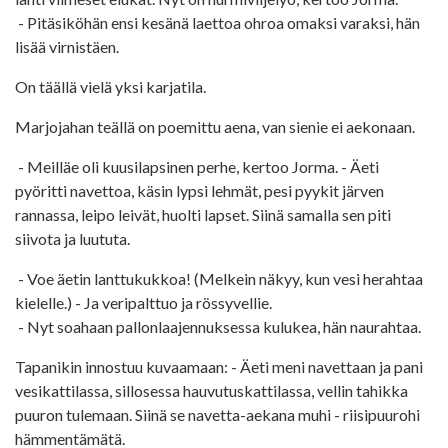
- Pitäsiköhän ensi kesänä laettoa ohroa omaksi varaksi, hän
lisää virnistäen.
On täällä vielä yksi karjatila.
Marjojahan teällä on poemittu aena, van sienie ei aekonaan.
- Meilläe oli kuusilapsinen perhe, kertoo Jorma. - Äeti
pyöritti navettoa, käsin lypsi lehmät, pesi pyykit järven
rannassa, leipo leivät, huolti lapset. Siinä samalla sen piti
siivota ja luututa.
- Voe äetin lanttukukkoa! (Melkein näkyy, kun vesi herahtaa
kielelle.) - Ja veripalttuo ja rössyvellie.
- Nyt soahaan pallonlaajennuksessa kulukea, hän naurahtaa.
Tapanikin innostuu kuvaamaan: - Äeti meni navettaan ja pani
vesikattilassa, sillosessa hauvutuskattilassa, vellin tahikka
puuron tulemaan. Siinä se navetta-aekana muhi - riisipuurohi
hämmentämätä.