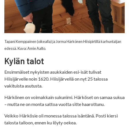
Tapani Kemppainen (oikealla) ja Jorma Härkönen Hiisipirtillä karhuntaljan
edessä. Kuva: Amie Aalto.
Kylän talot
Ensimmäiset nykyisten asukkaiden esi-isät tulivat
Hiisijärvelle noin 1620. Hiisijärvellä on nyt 25 talossa
vakituista asutusta.
Härkönen on voimakkain sukunimi. Härköset on samaa sukua
– mutta ne on monta sattoa vuotta sitte haarottunu.
Veikko Härkösie oli monessa talossa isäntänä. Posti kiersi
talosta talloon, ennen ku löyty oekea.