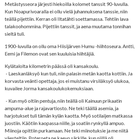
Metästysseora järjesti hiekoilla kolomet tanssit 90-luvulla.
Kun Noapurivoaralla ei ollu vielä juhannuksena tanssie, niin
teällä pijettiin. Kerran oli Iltatähti soettamassa. Tehtiin lava
talakoohommina. Pijettiin tanssit, ja aena muutama tonnihan
sieltä tuli.
1900-luvulla on ollu oma Hiisijärven Humu -hiihtoseura. Antti,
Eemi ja Filemon ovat sen kuuluisia hiihtäjiä.
Kylätalolta kilometrin päässä oli kansakoulu.
- Laeskanläksyö kun tuli, niin palasin metän kaotta kottiin. Ja
korvasta veänti opettaja, jos ei muistanu virsiläksyö ulukoa,
kuvailee Jorma kansakoulukokemuksiaan.
- Kun myö oltiin pentuja, niin teällä oli Kainuun prikaatin
ampuma-alue ja rajavartiosto. Ne teki täällä asemia, ja
harjotukset tuli tämän kylän kaotta. Myö sotilaijen matkassa
juostiin. Käötiin kaopassa niille, ja soatiin rynkyllä ampuo.
Miinoja opittiin purkamaan. Ne teki miinotuksie ja me niitä
väesteltiin. Poteroeta ne kaevo särkille, kun niillä oli