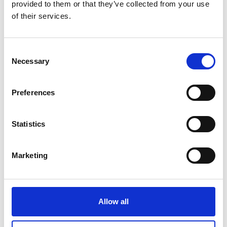
Hiisipirttiä voi
vuokrata
majoitus- ja juhlakäyttöön.
provided to them or that they’ve collected from your use
of their services.
Consent
Necessary
Selection
Preferences
Statistics
Marketing
Pirtti. Kuva: Eero Pyykkönen.
Allow all