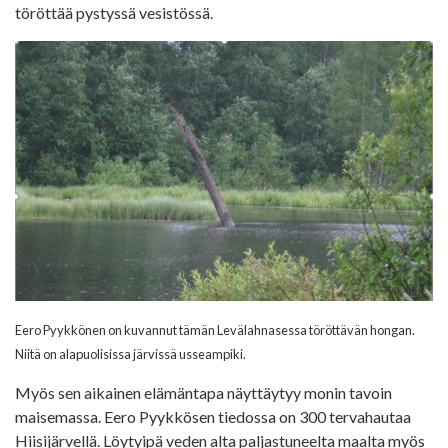
töröttää pystyssä vesistössä.
Eero Pyykkönen on kuvannut tämän Levälahnasessa töröttävän hongan.
Niitä on alapuolisissa järvissä usseampiki.
Myös sen aikainen elämäntapa näyttäytyy monin tavoin
maisemassa. Eero Pyykkösen tiedossa on 300 tervahautaa
Hiisijärvellä. Löytyipä veden alta paljastuneelta maalta myös