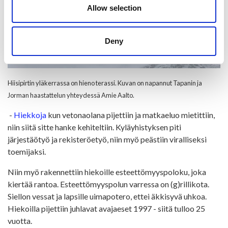
Allow selection
Deny
Hiisipirtin yläkerrassa on hieno terassi. Kuvan on napannut Tapanin ja
Jorman haastattelun yhteydessä Amie Aalto.
-
Hiekkoja
kun vetonaolana pijettiin ja matkaeluo mietittiin,
niin siitä sitte hanke kehiteltiin. Kyläyhistyksen piti
järjestäötyö ja rekisteröetyö, niin myö peästiin viralliseksi
toemijaksi.
Niin myö rakennettiin hiekoille esteettömyyspoloku, joka
kiertää rantoa. Esteettömyyspolun varressa on (g)rillikota.
Siellon vessat ja lapsille uimapotero, ettei äkkisyvä uhkoa.
Hiekoilla pijettiin juhlavat avajaeset 1997 - siitä tulloo 25
vuotta.