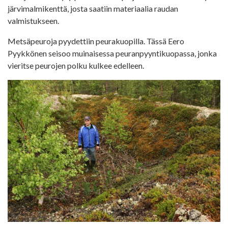
järvimalmikenttä, josta saatiin materiaalia raudan
valmistukseen.
Metsäpeuroja pyydettiin peurakuopilla. Tässä Eero
Pyykkönen seisoo muinaisessa peuranpyyntikuopassa, jonka
vieritse peurojen polku kulkee edelleen.