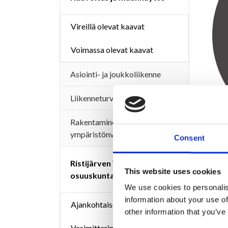
Vireillä olevat kaavat
Voimassa olevat kaavat
Asiointi- ja joukkoliikenne
Liikenneturvallisuustyö
Rakentaminen ja
ympäristönvalvonta
Consent
Ristijärven Vesihuolto-
This website uses cookies
osuuskunta
We use cookies to personalis
information about your use of
Ajankohtaiset tiedotteet
other information that you’ve
Vesimittarin lukeman- ja