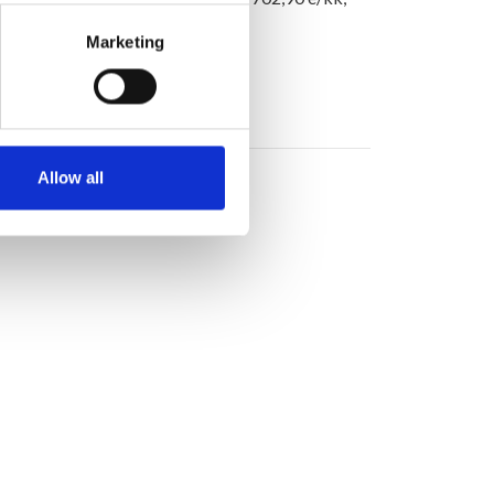
ksu oman mittarin mukaan
Marketing
Allow all