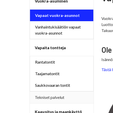
Vuokra-asuminen
Vapaat vuokra-asunnot
Vuokra
Luotto
Vanhaintukisäätiön vapaat
Takuuv
vuokra-asunnot
Vapaita tontteja
Ole
Isännö
Rantatontit
Tästä 
Taajamatontit
Saukkovaaran tontit
Tekniset palvelut
Kaavoitus ja maankäyttö