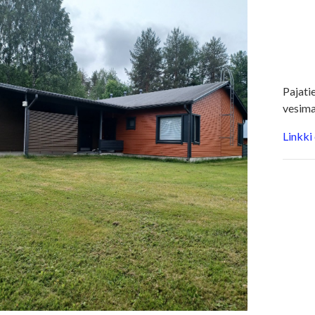
Pajati
vesima
Linkki