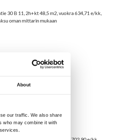
tie 30 B 11, 2h+kt 48,5 m2, vuokra 634,71 e/kk,
ksu oman mittarin mukaan
About
se our traffic. We also share
ers who may combine it with
 services.
tie 3 A 1, 3h+k+s 71,0 m2, vuokra 702,90 e/kk,