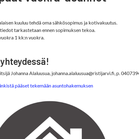
laisen kuuluu tehdä oma sähkösopimus ja kotivakuutus.
tiedot tarkastetaan ennen sopimuksen tekoa.
uokra 1 kk:n vuokra.
 yhteydessä!
itsijä Johanna Alaluusua, johanna.alaluusua@ristijarvi.fi, p. 04073
linkistä pääset tekemään asuntohakemuksen