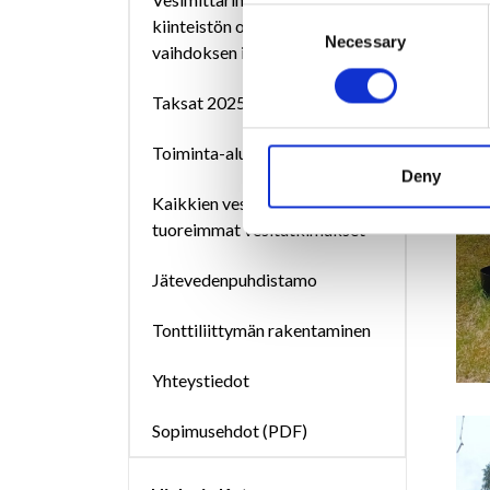
Consent
kiinteistön omistajan
Necessary
Selection
vaihdoksen ilmoitus
Taksat 2025
Toiminta-alueet
Deny
Kaikkien vesilaitosten
tuoreimmat vesitutkimukset
Jätevedenpuhdistamo
Tonttiliittymän rakentaminen
Yhteystiedot
Sopimusehdot (PDF)