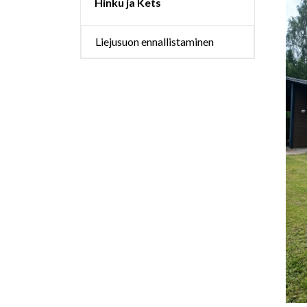
Hinku ja Kets
Liejusuon ennallistaminen