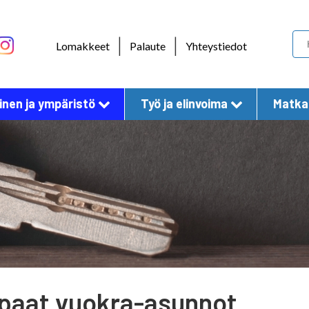
Skip to content
|
|
Lomakkeet
Palaute
Yhteystiedot
nen ja ympäristö
Työ ja elinvoima
Matkai
paat vuokra-asunnot