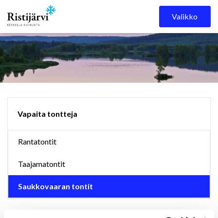
Skip to content
Valikko
Vapaita tontteja
Rantatontit
Taajamatontit
Saukkovaaran tontit