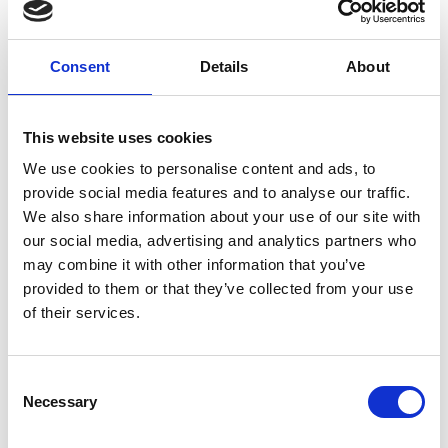
Saukkovaara
Näköalatontteja sekä vakituiseen että vapaa-ajan
Consent
Details
About
asumiseen n.30 min Kajaanista. Saukkovaara tarjoaa upeat
puitteet urheilun ystävälle hiihto, laskettelu, pyöräily ja
retkeily mahdollisuuksineen. Alueella on laaja
This website uses cookies
latuverkosto, jossa on FIS-tasoisia latuja. Lähellä kulkee
We use cookies to personalise content and ads, to
myös kelkkareittejä ja alueilla on hyvät mahdollisuudet
provide social media features and to analyse our traffic.
retkeilyyn, sienestykseen ja marjastukseen.
We also share information about your use of our site with
Tonttitarjonta
our social media, advertising and analytics partners who
may combine it with other information that you’ve
Tonttitarjontaan pääset tästä
provided to them or that they’ve collected from your use
of their services.
Consent
Necessary
Selection