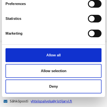
Preferences
Statistics
Marketing
Allow all
Allow selection
Ristijärven kunta
Deny
Aholantie 25, 88400 Ristijärvi
Sähköposti
yhteispalvelu@ristijarvi.fi