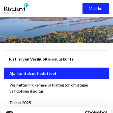
Skip to content
Valikko
Ristijärven Vesihuolto-osuuskunta
Ajankohtaiset tiedotteet
Vesimittarin lukeman- ja kiinteistön omistajan
vaihdoksen ilmoitus
Taksat 2025