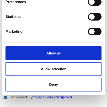
Preferences
Perusmaksujen korotus 1.4.2024 alkaen
26.2.2024
Statistics
Lue lisää »
Marketing
Allow all
Allow selection
Ristijärven kunta
Deny
Aholantie 25, 88400 Ristijärvi
Sähköposti
yhteispalvelu@ristijarvi.fi