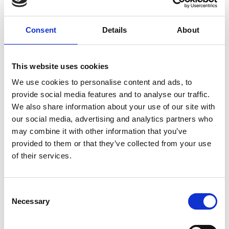
Toiminta-alueet
Kaikkien vesilaitosten tuoreimmat vesitutkimukset
Consent
Details
About
Jätevedenpuhdistamo
This website uses cookies
Tonttiliittymän rakentaminen
We use cookies to personalise content and ads, to
provide social media features and to analyse our traffic.
Yhteystiedot
We also share information about your use of our site with
our social media, advertising and analytics partners who
Sopimusehdot (PDF)
may combine it with other information that you’ve
provided to them or that they’ve collected from your use
Ajankohtaiset tiedotteet
of their services.
Consent
Necessary
Selection