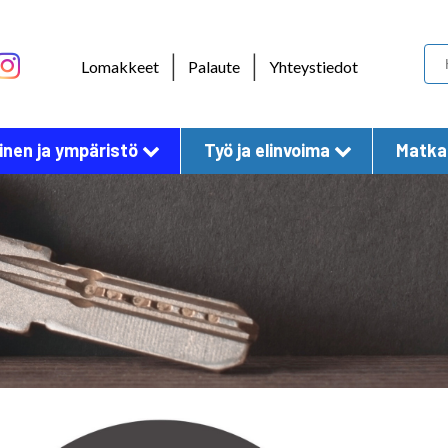
Skip to content
|
|
Lomakkeet
Palaute
Yhteystiedot
nen ja ympäristö
Työ ja elinvoima
Matkai