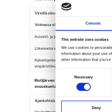
Vireillä olevat kaavat
Consent
Voimassa olevat kaavat
Asiointi- ja joukkoliikenne
This website uses cookies
We use cookies to personalis
Liikenneturvallisuustyö
information about your use of
other information that you’ve
Rakentaminen ja
ympäristönvalvonta
Consent
Necessary
Selection
Ristijärven Vesihuolto-
osuuskunta
Ajankohtaiset tiedotteet
Deny
Vesimittarin lukeman- ja