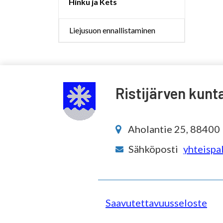
Hinku ja Kets
Liejusuon ennallistaminen
Ristijärven kunt
Aholantie 25, 88400 R
Sähköposti
yhteispal
Saavutettavuusseloste