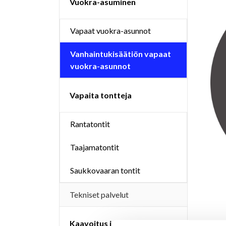
Vuokra-asuminen
Vapaat vuokra-asunnot
Vanhaintukisäätiön vapaat
vuokra-asunnot
Vapaita tontteja
Rantatontit
Taajamatontit
Saukkovaaran tontit
Tekniset palvelut
Kaavoitus ja maankäyttö