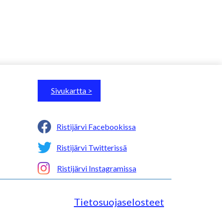
Sivukartta >
Ristijärvi Facebookissa
Ristijärvi Twitterissä
Ristijärvi Instagramissa
Tietosuojaselosteet