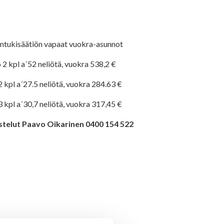
ntukisäätiön vapaat vuokra-asunnot
 2 kpl a´52 neliötä, vuokra 538,2 €
2 kpl a´27.5 neliötä, vuokra 284.63 €
3 kpl a´30,7 neliötä, vuokra 317,45 €
stelut Paavo Oikarinen 0400 154 522