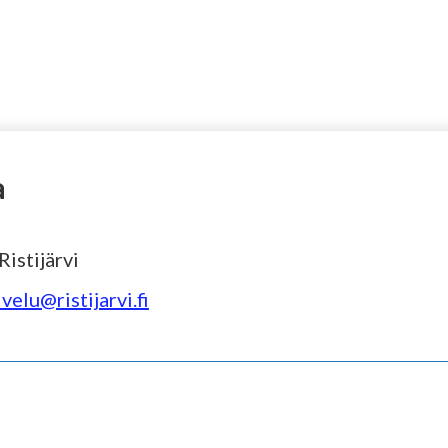
a
istijärvi
velu@ristijarvi.fi