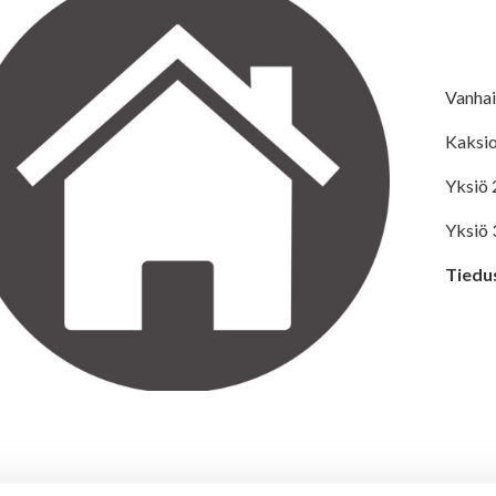
Vanhai
Kaksio
Yksiö 
Yksiö 
Tiedu