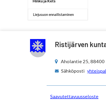
Hinku ja Kets
Liejusuon ennallistaminen
Ristijärven kunt
Aholantie 25, 88400 R
Sähköposti
yhteispal
Saavutettavuusseloste