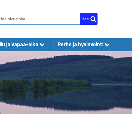
Hae
lu ja vapaa-aika
Perhe ja hyvinvointi