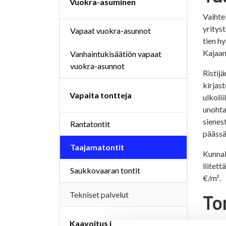
Vuokra-asuminen
Vaihte
yrityst
Vapaat vuokra-asunnot
tien h
Kajaan
Vanhaintukisäätiön vapaat
vuokra-asunnot
Ristij
kirjast
Vapaita tontteja
ulkoli
unohta
sienes
Rantatontit
päässä
Taajamatontit
Kunnall
liitett
Saukkovaaran tontit
€/m².
Tekniset palvelut
To
Kaavoitus ja maankäyttö
Tontti