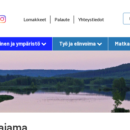
Skip to content
|
|
Lomakkeet
Palaute
Yhteystiedot
nen ja ympäristö
Työ ja elinvoima
Matkai
ajama