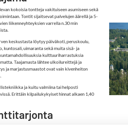
levan kokoisia tontteja vakituiseen asumiseen sekä
oimintaan. Tontit sijaitsevat palvelujen äärellä ja 5-
yvien liikenneyhteyksien varrella n.30 min
ista.
ärven keskustasta löytyy päiväkoti, peruskoulu,
o, kuntosali, uimaranta sekä muita sisä- ja
ikuntamahdollisuuksia kulttuuriharrastuksia
matta. Taajamasta lähtee ulkoilureittejä ja
tys ja marjastusmaastot ovat vain kivenheiton
.
istekniikka ja kuitu valmiina tai helposti
ävissä. Erittäin kilpailukykyiset hinnat alkaen 1,40
nttitarjonta
tarjontaan pääset tästä