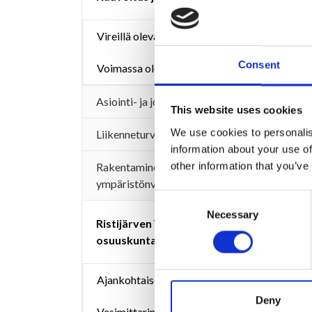
Vireillä olevat kaavat
Consent
Voimassa olevat kaavat
Asiointi- ja joukkoliikenne
This website uses cookies
We use cookies to personalis
Liikenneturvallisuustyö
information about your use of
other information that you’ve
Rakentaminen ja
ympäristönvalvonta
Consent
Necessary
Selection
Ristijärven Vesihuolto-
osuuskunta
Ajankohtaiset tiedotteet
Deny
Vesimittarin lukeman- ja