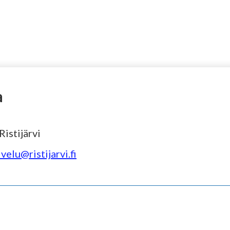
a
istijärvi
velu@ristijarvi.fi