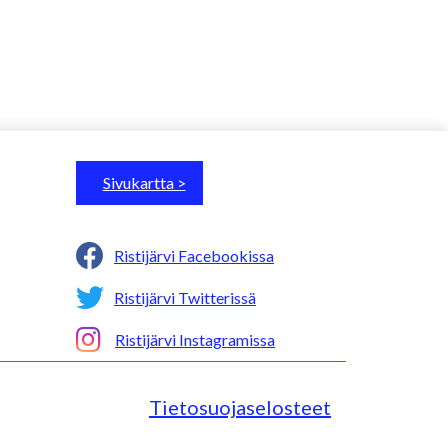
Sivukartta >
Ristijärvi Facebookissa
Ristijärvi Twitterissä
Ristijärvi Instagramissa
Tietosuojaselosteet