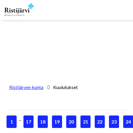
Skip to content
Ristijärven kunta
Kuulutukset
...
1
17
18
19
20
21
22
23
24