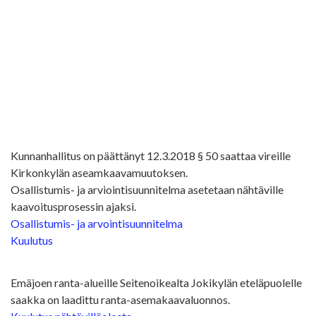
Kunnanhallitus on päättänyt 12.3.2018 § 50 saattaa vireille
Kirkonkylän aseamkaavamuutoksen.
Osallistumis- ja arviointisuunnitelma asetetaan nähtäville
kaavoitusprosessin ajaksi.
Osallistumis- ja arvointisuunnitelma
Kuulutus
Emäjoen ranta-alueille Seitenoikealta Jokikylän eteläpuolelle
saakka on laadittu ranta-asemakaavaluonnos.