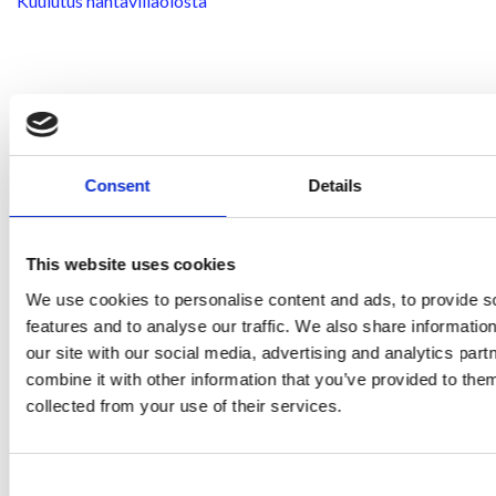
Kuulutus nähtävilläolosta
Kunnanhallitus on myöntänyt kokouksessaan 3.4.2018
poikkeamisluvan
Ristijärven kunnalle hoivakodin rakentamiselle Voimala Rno
Consent
Details
1:7- ja Partola
Rno 1:192 -nimisille kiinteistöille.
Kuulutus nähtävilläolosta
This website uses cookies
We use cookies to personalise content and ads, to provide s
features and to analyse our traffic. We also share informatio
Kunnanhallituksen päätös 21.5.2018
our site with our social media, advertising and analytics pa
Poikkeamislupa Metsäyhtymä Oikarinen Antti-Jussi ym.
combine it with other information that you’ve provided to them
collected from your use of their services.
Consent