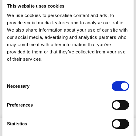
viehekalastuskielto
This website uses cookies
We use cookies to personalise content and ads, to
Kaivoslammit, Ristijärvi
provide social media features and to analyse our traffic.
We also share information about your use of our site with
28.12.2020
our social media, advertising and analytics partners who
may combine it with other information that you’ve
Lapin ELY-keskus on tehnyt onki-, pilkki- ja
provided to them or that they’ve collected from your use
viehekalastuskieltopäätöksen Ristijärven valtion mailla sijaitsevista
of their services.
Kaivoslammista.
Päätös
Consent
Kuulus
Necessary
Selection
Valitusosoitus
Päätös julkaistu LAPELY:n sivuilla 28.12.2020
Preferences
Statistics