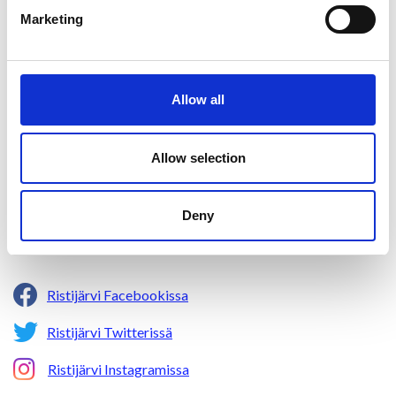
Marketing
Ristijärven kunta
Allow all
Aholantie 25, 88400 Ristijärvi
Allow selection
Sähköposti
yhteispalvelu@ristijarvi.fi
Deny
Sivukartta >
Ristijärvi Facebookissa
Ristijärvi Twitterissä
Ristijärvi Instagramissa