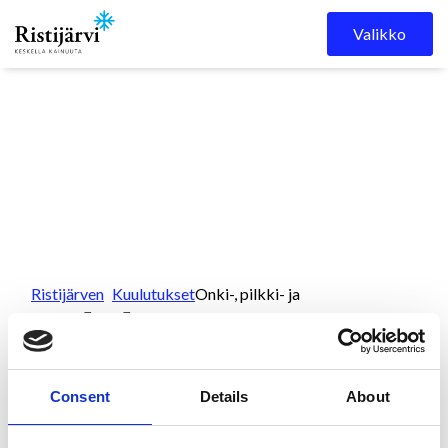
Skip to content
Valikko
Ristijärven
Kuulutukset
Onki-, pilkki- ja
kunta
viehekalastuskielto
Kaivoslammit, Ristijärvi
Consent
Details
About
Onki-, pilkki- ja