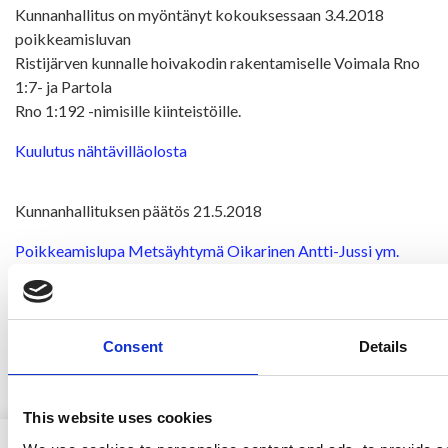
Kunnanhallitus on myöntänyt kokouksessaan 3.4.2018
poikkeamisluvan
Ristijärven kunnalle hoivakodin rakentamiselle Voimala Rno
1:7- ja Partola
Rno 1:192 -nimisille kiinteistöille.
Kuulutus nähtävilläolosta
Kunnanhallituksen päätös 21.5.2018
Poikkeamislupa Metsäyhtymä Oikarinen Antti-Jussi ym.
Consent
Details
Kokouskutsu 5.11.2018 valtuuston kokoukseen
This website uses cookies