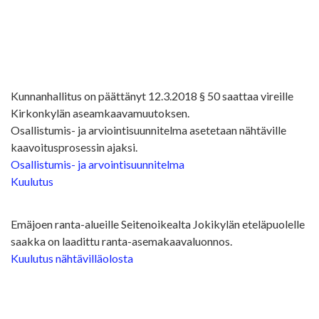
Kunnanhallitus on päättänyt 12.3.2018 § 50 saattaa vireille
Kirkonkylän aseamkaavamuutoksen.
Osallistumis- ja arviointisuunnitelma asetetaan nähtäville
kaavoitusprosessin ajaksi.
Osallistumis- ja arvointisuunnitelma
Kuulutus
Emäjoen ranta-alueille Seitenoikealta Jokikylän eteläpuolelle
saakka on laadittu ranta-asemakaavaluonnos.
Kuulutus nähtävilläolosta