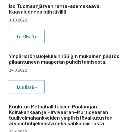
Iso Tuomaanjärven ranta-asemakaava.
Kaavaluonnos nähtävillä
3.10.2022
Lue lisää »
Ympäristönsuojelulain 136 §:n mukainen päätös
pilaantuneen maaperän puhdistamisesta.
24.8.2022
Lue lisää »
Kuulutus Metsähallituksen Puolangan
Koirakankaan ja Hirvivaaran−Murtiovaaran
tuulivoimahankkeiden ympäristövaikutusten
arviointiohjelmasta sekä sähkönsiirrosta
14.6.2022