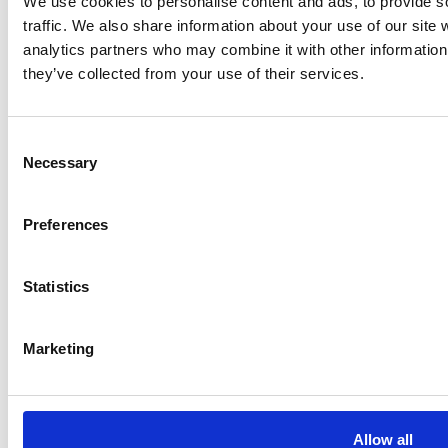
We use cookies to personalise content and ads, to provide s
traffic. We also share information about your use of our site 
analytics partners who may combine it with other information 
they’ve collected from your use of their services.
Ristijärven kunta
Consent
Necessary
Selection
Aholantie 25, 88400 Ristijärvi
Sähköposti
yhteispalvelu@ristijarvi.fi
Preferences
Statistics
Sivukartta >
Marketing
Ristijärvi Facebookissa
Ristijärvi Twitterissä
Allow all
Ristijärvi Instagramissa