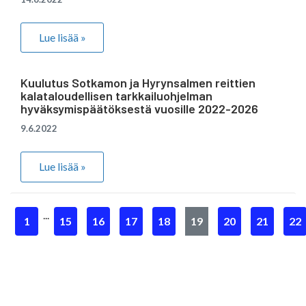
Lue lisää »
Kuulutus Sotkamon ja Hyrynsalmen reittien
kalataloudellisen tarkkailuohjelman
hyväksymispäätöksestä vuosille 2022-2026
9.6.2022
Lue lisää »
...
1
15
16
17
18
19
20
21
22