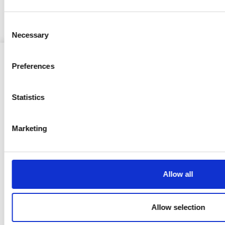
Kokouskutsu 5.11.2018 valtuuston kokoukseen
Consent
Necessary
Selection
Preferences
Statistics
Ristijärven kunta
Marketing
Aholantie 25, 88400 Ristijärvi
Sähköposti
yhteispalvelu@ristijarvi.fi
Allow all
Sivukartta >
Allow selection