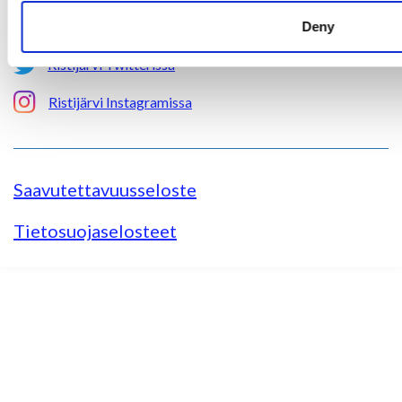
Ristijärvi Facebookissa
Deny
Ristijärvi Twitterissä
Ristijärvi Instagramissa
Saavutettavuusseloste
Tietosuojaselosteet