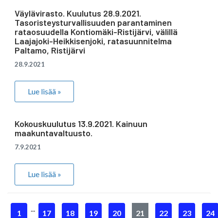
Väylävirasto. Kuulutus 28.9.2021.
Tasoristeysturvallisuuden parantaminen
rataosuudella Kontiomäki-Ristijärvi, välillä
Laajajoki-Heikkisenjoki, ratasuunnitelma
Paltamo, Ristijärvi
28.9.2021
Lue lisää »
Kokouskuulutus 13.9.2021. Kainuun
maakuntavaltuusto.
7.9.2021
Lue lisää »
...
1
17
18
19
20
21
22
23
24