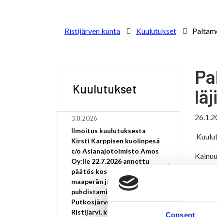
Ristijärven kunta
Kuulutukset
Paltam
Pa
Kuulutukset
lä
26.1.2
3.8.2026
Ilmoitus kuulutuksesta
Kuulu
Kirsti Karppisen kuolinpesä
c/o Asianajotoimisto Amos
Kainuu
Oy:lle 22.7.2026 annettu
maamas
päätös koskee pilaantuneen
maaperän ja pohjaveden
Liite
puhdistamista osoitteessa
Putkosjärventie 28,
Kuulut
Ristijärvi, kiinteistötunnus
Consent