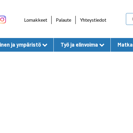
Skip to content
|
|
Lomakkeet
Palaute
Yhteystiedot
nen ja ympäristö
Työ ja elinvoima
Matkai