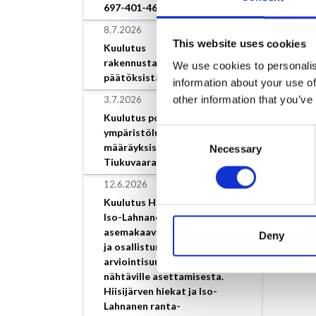
697-401-46-9.
8.7.2026
This website uses cookies
Kuulutus
rakennustarkastajan
We use cookies to personalis
päätöksistä
information about your use of
other information that you’ve
3.7.2026
Kuulutus poikkeamisesta
ympäristöluvan
Consent
määräyksistä, Loimaan Kivi
Necessary
Selection
Tiukuvaara
12.6.2026
Kuulutus Hiisijärven hiekat ja
Iso-Lahnanen ranta-
asemakaavan vireilletulosta
Deny
ja osallistumis- ja
arviointisuunnitelman
nähtäville asettamisesta.
Hiisijärven hiekat ja Iso-
Lahnanen ranta-