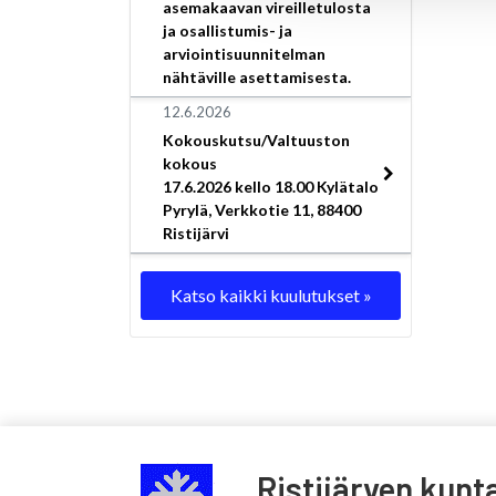
asemakaavan vireilletulosta
ja osallistumis- ja
arviointisuunnitelman
nähtäville asettamisesta.
12.6.2026
Kokouskutsu/Valtuuston
kokous
17.6.2026 kello 18.00 Kylätalo
Pyrylä, Verkkotie 11, 88400
Ristijärvi
Katso kaikki kuulutukset »
Ristijärven kunt