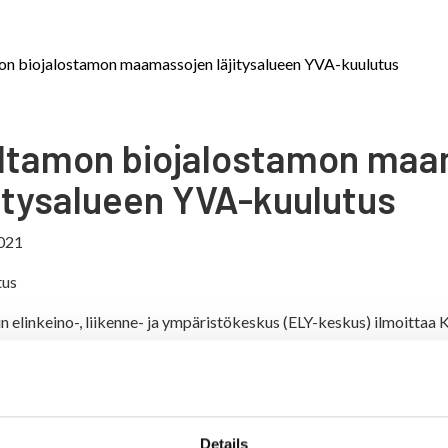
on biojalostamon maamassojen läjitysalueen YVA-kuulutus
ltamon biojalostamon maa
jitysalueen YVA-kuulutus
021
tus
n elinkeino-, liikenne- ja ympäristökeskus (ELY-keskus) ilmoittaa
sojen läjitysalue -hankkeen ympäristövaikutusten arviointiselostu
usaika 26.1.2021 - 5.3.2021
Details