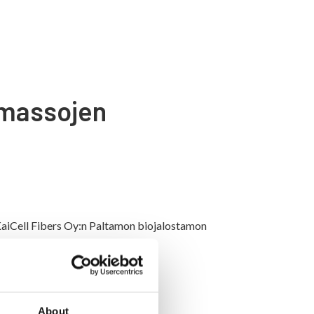
massojen
 KaiCell Fibers Oy:n Paltamon biojalostamon
ksen vireilläolosta
About