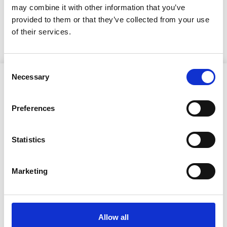
may combine it with other information that you’ve
KUULUTUS Koirakankaan ja Hirvivaara-Murtiovaaran
provided to them or that they’ve collected from your use
tuulivoima-alueet ja 400 kV voimajohto, Puolanka
of their services.
Consent
Necessary
Selection
Preferences
Ristijärven kunta
Statistics
Aholantie 25, 88400 Ristijärvi
Marketing
Sähköposti
yhteispalvelu@ristijarvi.fi
Allow all
Sivukartta >