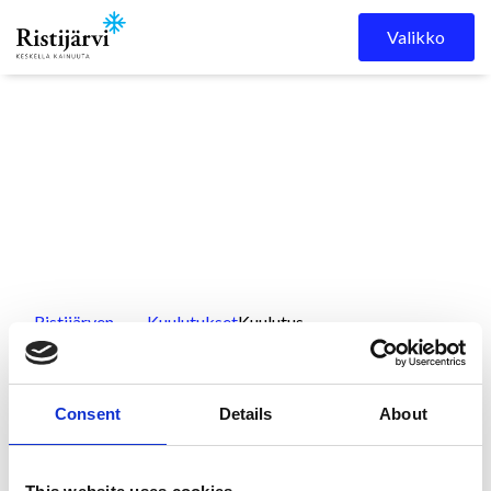
Skip to content
Valikko
Ristijärven
Kuulutukset
Kuulutus
kunta
rakennustarkastajan
päätöksistä
Consent
Details
About
Kuulutus