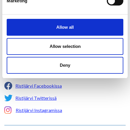
Marketing
Ristijärven kunta
Allow all
Aholantie 25, 88400 Ristijärvi
Sähköposti
yhteispalvelu@ristijarvi.fi
Allow selection
Sivukartta >
Deny
Ristijärvi Facebookissa
Ristijärvi Twitterissä
Ristijärvi Instagramissa