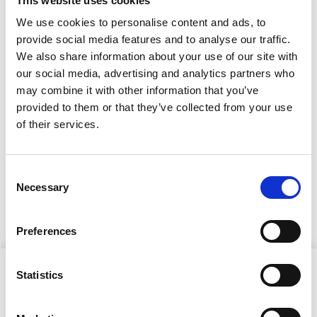
This website uses cookies
rakennustarkastajan
We use cookies to personalise content and ads, to
päätöksistä
provide social media features and to analyse our traffic.
We also share information about your use of our site with
our social media, advertising and analytics partners who
8.7.2026
may combine it with other information that you’ve
Kuulutus
provided to them or that they’ve collected from your use
of their services.
Lupapäätös 26-0024-RL
Lupapäätös 26-0025-MAI
Consent
Necessary
Selection
Lupapäätös 26-0027-MAI
Preferences
Statistics