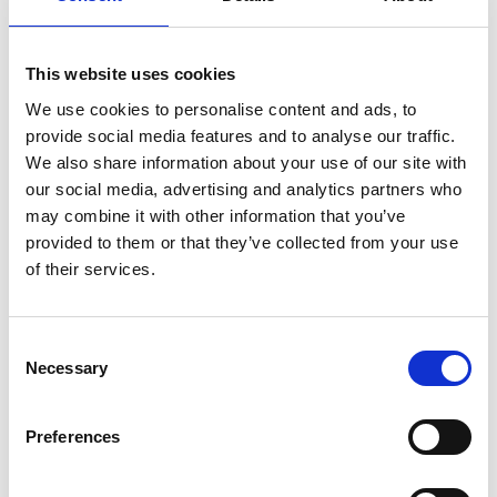
Kuulutus Hiisijärven
hiekat ja Iso-Lahnanen
This website uses cookies
We use cookies to personalise content and ads, to
ranta-asemakaavan
provide social media features and to analyse our traffic.
vireilletulosta ja
We also share information about your use of our site with
our social media, advertising and analytics partners who
osallistumis- ja
may combine it with other information that you’ve
provided to them or that they’ve collected from your use
arviointisuunnitelman
of their services.
nähtäville
asettamisesta.
Consent
Necessary
Selection
12.6.2026
Preferences
KUULUTUS JA MATERIAALIT