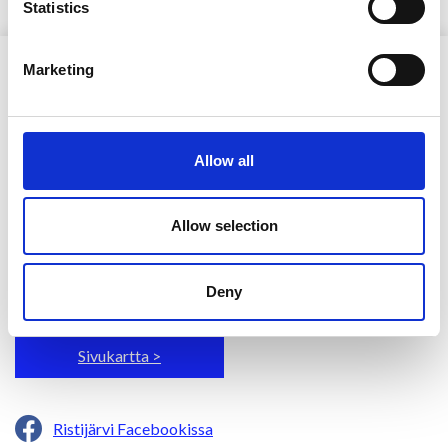
Statistics
Marketing
Allow all
Ristijärven kunta
Allow selection
Aholantie 25, 88400 Ristijärvi
Sähköposti
yhteispalvelu@ristijarvi.fi
Deny
Sivukartta >
Ristijärvi Facebookissa