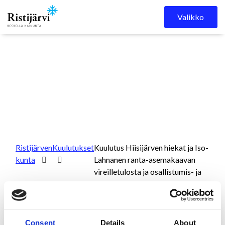
Skip to content
Valikko
Ristijärven
Kuulutukset
Kuulutus Hiisijärven hiekat ja Iso-
kunta
Lahnanen ranta-asemakaavan
vireilletulosta ja osallistumis- ja
arviointisuunnitelman nähtäville
asettamisesta.
Consent
Details
About