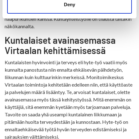
Maaseutuhallinnon palvelut, lomituspalvelut ja
Deny
kansalaisopiston toimintaa toteutetaan yhdessä
naapurikuntien kanssa. Kuntayhteistyölle on tilausta tältäkin
näkökannalta.
Kuntalaiset avainasemassa
Virtaalan kehittämisessä
Kuntalaisten hyvinvointi ja terveys eli hyte-työ vaatii myös
kunnalta panostusta niin ennalta ehkäisevän päihdetyön,
liikunnan kuin kulttuurinkin merkeissä. Monitoimikeskus
Virtaalan toimintoja kehitetään edelleen niin, että käyttöaste
ja palvelujen määrä lisääntyy. Te, arvoisat kuntalaiset, olette
avainasemassa myös tässä kehitystyössä. Mitä enemmän on
käyttäjiä, sitä enemmän kyetään myös tarjoamaan palveluja.
Tavoite on saada yhä useampi kuntalainen liikkumaan ja
pitämään huolta terveydestään ja kunnostaan. Hyte-työ on
ennaltaehkäisevää työtä hyvän terveyden edistämiseksi ja
sairauksien välttämiseksi.