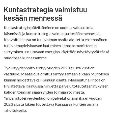
Kuntastrategia valmistuu
kesään mennessä
Kuntastrategin päivittäminen on uudella valtuustolla
käynnissä, ja kuntastrategia valmistuu kesään mennessä.
Kaavoituksessa on tuulivoiman osalta aloitettu ensimmäinen
tuulivoimayleiskaavan laatiminen. Ilmastotavoitteet ja
siirtyminen uusiutuvaan energian käyttöön näyttäytyvät tässä
muodossa kunnassamme.
Työllisyydenhoito siirtyy vuoden 2023 alusta kuntien
vastuulle. Maatalouslomitus siirtyy samaan aikaan Muhoksen
kunnan hoidettavaksi Kainuun osalta. Maaseutuhallintoa on
tiivistettävä Kainuussa niin, että palvelu toteutetaan nykyisen
kahden toimijan sijaan yhden toimijan toimesta.
Ympäristöterveydenhuollon palvelut on niin ikään vuoden
2023 alusta lukien tuotettava Kainuussa kuntien omalla
rahoituksella.