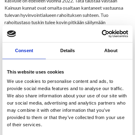
kasvulle on edelleen vuonna 2022. Tätä taustaa vastaan
Kainuun kunnat ovat omalta osaltaan kantaneet vastuunsa
tulevan hyvinvointialueen rahoituksen suhteen. Tuo
rahoitustaso tuskin tulee kovin pitkään säilymään
hyvinvointialueella.
Hyvinvointialueen rahoituksen turvaamisella kuntien
maksuosuuksia kasvattamalla on myös kääntöpuolensa.
Consent
Details
About
Kasvulla on vaikutuksia kuntien valtionosuuksiin alenevasti
vuonna 2023 ja sen jälkeen. Ristijärven kunnan sotemenot
ovat kasvaneet jo useana peräkkäisenä vuotena. Tälle
This website uses cookies
vuodelle on tulossa arviolta noin 700 000 euron lisälasku ja
We use cookies to personalise content and ads, to
ensi vuodelle vähintäänkin saman suuruinen lisäys. Tällä
provide social media features and to analyse our traffic.
hetkellä kunnan kaikista menoista yli 60 % on sotemenoja.
We also share information about your use of our site with
Kunta voi vaikuttaa omalla toiminnalla vain noin kolmen
our social media, advertising and analytics partners who
miljoonan euron menoihin. Sotemenojen kasvun suuruisia
may combine it with other information that you’ve
säästöjä on mahdotonta löytää. Kunnan on hoidettava myös
provided to them or that they’ve collected from your use
muut lakisääteiset tehtävät.
of their services.
Talouden tasapainottamistoimia on tehty jo vuosia.