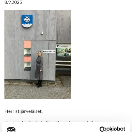
8.9.2025
Hei ristijärveläiset,
Kuukausi vaihtui virallisesti syyskuun puolelle.