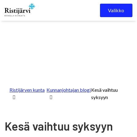
Skip to content
Valikko
Ristijärven kunta
Kunnanjohtajan blogi
Kesä vaihtuu
syksyyn
Kesä vaihtuu syksyyn