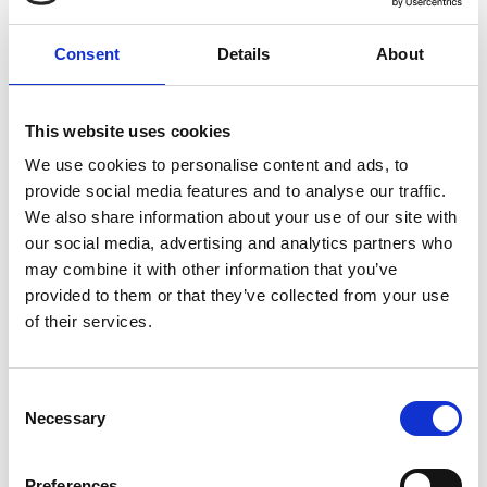
Koulut ovat alkaneet Ristijärvellä ja ihmiset ovat palailleet
töihin, sillä virallista kesälomakautta on enää tämä kuukausi
Consent
Details
About
jäljellä. Liikkeellä on pieniä juuri koulutaipaleensa aloittaneita
keltalakkeja, joten meidän kaikkien autoilijoiden on hyvä
noudattaa erityistä varovaisuutta liikenteessä.
This website uses cookies
Kunnantalolla ensi vuoden talousarvion valmistelun on
We use cookies to personalise content and ads, to
aloitettu viranhaltijatyönä. Talousarvioraamin mukaan
provide social media features and to analyse our traffic.
kunnan talous on alijäämäinen 2025 ja 2026.
We also share information about your use of our site with
Kunnanvaltuutetut kerääntyvät pohtimaan talousarvioasioita
our social media, advertising and analytics partners who
ja asettamaan suuntaviivoja uudelle kuntastrategialle 2027-
may combine it with other information that you’ve
2030 syyskuun lopussa.
provided to them or that they’ve collected from your use
of their services.
Avasimme juuri kuntastrategiakyselyn kunnan verkkosivuille
ja siihen voi vastata 4.9.-18.9.2025. Kysely on avoin kaikille
vauvasta vaariin ja toivommekin saavamme ideoita siitä,
Consent
mihin suuntaan kuntalaiset, yritykset, yhdistykset,
Necessary
Selection
mökkiläiset ja matkailijat toivovat Ristijärven kehittyvän.
Syksy tarjoaa hienoja mahdollisuuksia luonnossa liikkumiseen
Preferences