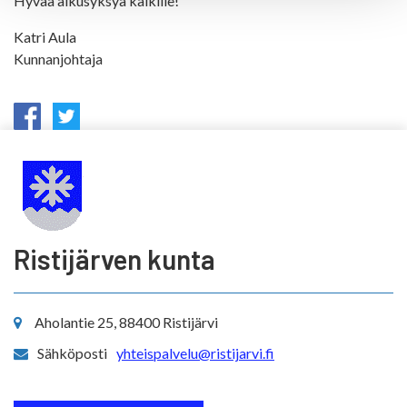
Hyvää alkusyksyä kaikille!
Katri Aula
Kunnanjohtaja
Ristijärven kunta
Aholantie 25, 88400 Ristijärvi
Sähköposti
yhteispalvelu@ristijarvi.fi