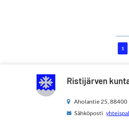
1
Ristijärven kunt
Aholantie 25, 88400 R
Sähköposti
yhteispal