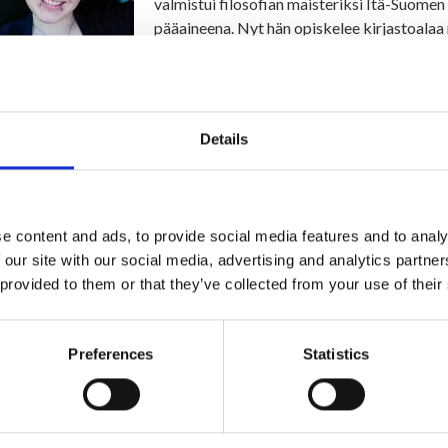
valmistui filosofian maisteriksi Itä-Suomen 
pääaineena. Nyt hän opiskelee kirjastoalaa
kirjastovirkailijaksi. Hän kertoo kirjastoha
vaiheista.
Lue lisää »
Details
Mitä yhteistä on vanhusten liikunnalla,
onnistumisella musiikkitunnilla?
e content and ads, to provide social media features and to analy
11.4.2022
 our site with our social media, advertising and analytics partn
 provided to them or that they’ve collected from your use of their
Yhteistä on Ristijärven Keskuskoulu. Siellä
liikunnanopettaja, Olga Kannoeva koulunkäy
Saarijärvi Voice of Finlandissakin piipahta
Preferences
Statistics
kertovat työstään, taustastaan ja tulevais
Lue lisää »