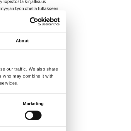
yliopistosta kirjallisuus
 myyjän työn ohella tullakseen
rjoittelustaan ja elämänsä
About
 lintujen kiikaroinnilla ja
se our traffic. We also share
ers who may combine it with
 services.
 Laura Poikonen on
nnin ohjaaja ja Aukusti
nut musiikinopettaja. He
Marketing
uudennäkymistään.