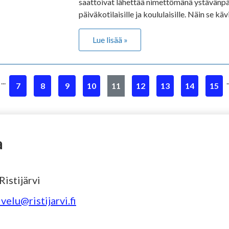
saattoivat lähettää nimettömänä ystävänp
päiväkotilaisille ja koululaisille. Näin se kävi
Lue lisää »
...
.
7
8
9
10
11
12
13
14
15
a
istijärvi
velu@ristijarvi.fi