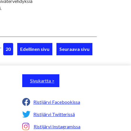
äivätervehdyksiä
.
..
20
Edellinen sivu
Seuraava sivu
Sivukartta >
Ristijärvi Facebookissa
Ristijärvi Twitterissä
Ristijärvi Instagramissa