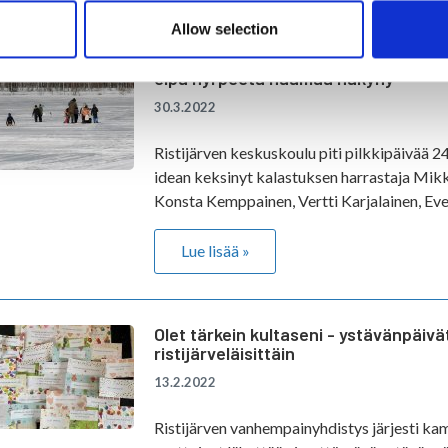
Allow selection
Pilkkipäivänä oli hyvä fiilis meillä pitäji
eipä nyrpeetä naamaa näkyny
30.3.2022
Ristijärven keskuskoulu piti pilkkipäivää 2
idean keksinyt kalastuksen harrastaja Mikk
Konsta Kemppainen, Vertti Karjalainen, Evel
Lue lisää »
Olet tärkein kultaseni - ystävänpäiv
ristijärveläisittäin
13.2.2022
Ristijärven vanhempainyhdistys järjesti k