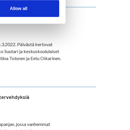
Allow all
llä, opettajilla ja oppilailla -
4.3.2022. Päivästä kertovat
o Suutari ja keskuskoululaiset
iina Tolonen ja Eetu Oikarinen.
ätervehdyksiä
ampanjan, jossa vanhemmat