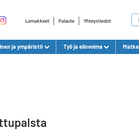
Skip to content
|
|
Lomakkeet
Palaute
Yhteystiedot
nen ja ympäristö
Työ ja elinvoima
Matkai
ttupalsta