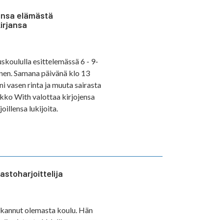
jansa elämästä
irjansa
koululla esittelemässä 6 - 9-
anen. Samana päivänä klo 13
i vasen rinta ja muuta sairasta
ikko With valottaa kirjojensa
oillensa lukijoita.
jastoharjoittelija
 lakannut olemasta koulu. Hän