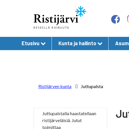
Etusivu
Kunta ja hallinto
Asumi
Ristijärven kunta
Juttupalsta
Ju
Juttupalstalla haastatellaan
ristijärveläisiä. Jutut
toimittaa