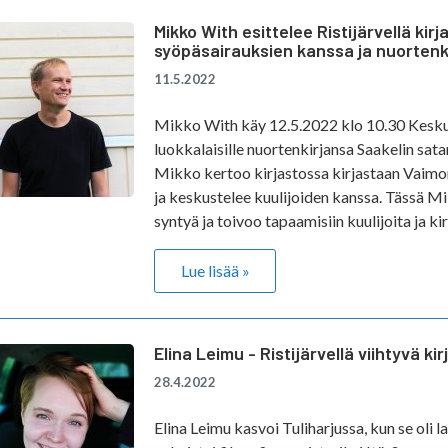
Mikko With esittelee Ristijärvellä kir
syöpäsairauksien kanssa ja nuortenk
11.5.2022
Mikko With käy 12.5.2022 klo 10.30 Keskus
luokkalaisille nuortenkirjansa Saakelin sat
Mikko kertoo kirjastossa kirjastaan Vaimon
ja keskustelee kuulijoiden kanssa. Tässä M
syntyä ja toivoo tapaamisiin kuulijoita ja kirj
Lue lisää »
Elina Leimu - Ristijärvellä viihtyvä kir
28.4.2022
Elina Leimu kasvoi Tuliharjussa, kun se oli