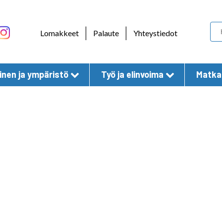
Skip to content
|
|
Lomakkeet
Palaute
Yhteystiedot
nen ja ympäristö
Työ ja elinvoima
Matkai