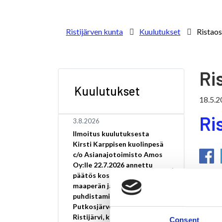
Ristijärven kunta
Kuulutukset
Ristaos
Ri
Kuulutukset
18.5.2
Ri
3.8.2026
Ilmoitus kuulutuksesta
Kirsti Karppisen kuolinpesä
c/o Asianajotoimisto Amos
Oy:lle 22.7.2026 annettu
päätös koskee pilaantuneen
maaperän ja pohjaveden
puhdistamista osoitteessa
Putkosjärventie 28,
Ristijärvi, kiinteistötunnus
Consent