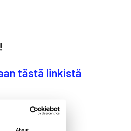
!
an tästä linkistä
About