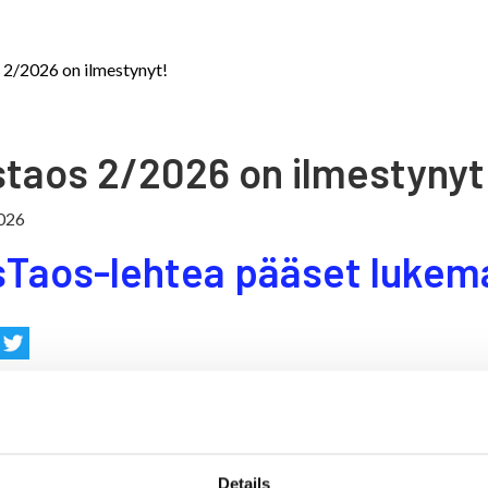
 2/2026 on ilmestynyt!
staos 2/2026 on ilmestynyt
026
sTaos-lehtea pääset lukema
Details