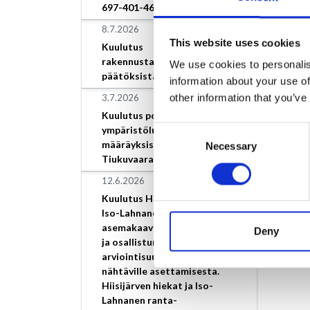
697-401-46-9.
8.7.2026
This website uses cookies
Kuulutus
rakennustarkastajan
We use cookies to personalis
päätöksistä
information about your use of
other information that you’ve
3.7.2026
Kuulutus poikkeamisesta
ympäristöluvan
Consent
määräyksistä, Loimaan Kivi
Necessary
Selection
Tiukuvaara
12.6.2026
Kuulutus Hiisijärven hiekat ja
Iso-Lahnanen ranta-
asemakaavan vireilletulosta
Deny
ja osallistumis- ja
arviointisuunnitelman
nähtäville asettamisesta.
Hiisijärven hiekat ja Iso-
Lahnanen ranta-