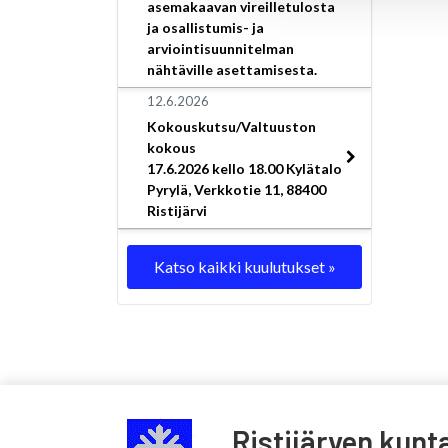
asemakaavan vireilletulosta
ja osallistumis- ja
arviointisuunnitelman
nähtäville asettamisesta.
12.6.2026
Kokouskutsu/Valtuuston
kokous
17.6.2026 kello 18.00 Kylätalo
Pyrylä, Verkkotie 11, 88400
Ristijärvi
Katso kaikki kuulutukset »
Ristijärven kunt