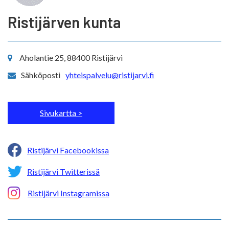
Ristijärven kunta
Aholantie 25, 88400 Ristijärvi
Sähköposti
yhteispalvelu@ristijarvi.fi
Sivukartta >
Ristijärvi Facebookissa
Ristijärvi Twitterissä
Ristijärvi Instagramissa