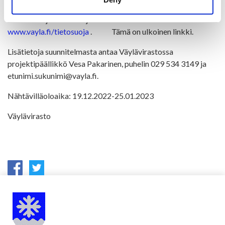
väyläsuunnittelun tietosuojakäytänteistä, tutustu
verkkosivujen tietosuojaosioon osoitteessa
www.vayla.fi/tietosuoja
. Tämä on ulkoinen linkki.
Lisätietoja suunnitelmasta antaa Väylävirastossa
projektipäällikkö Vesa Pakarinen, puhelin 029 534 3149 ja
etunimi.sukunimi@vayla.fi.
Nähtävilläoloaika: 19.12.2022-25.01.2023
Väylävirasto