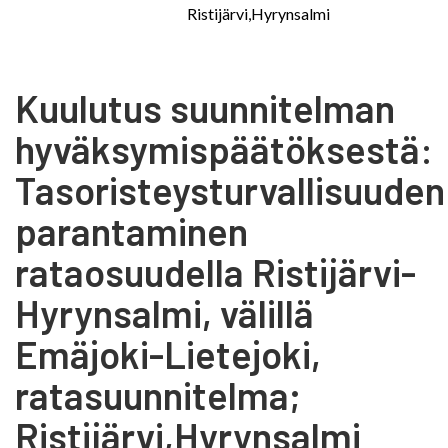
Ristijärvi,Hyrynsalmi
Kuulutus suunnitelman
hyväksymispäätöksestä:
Tasoristeysturvallisuuden
parantaminen
rataosuudella Ristijärvi-
Hyrynsalmi, välillä
Emäjoki-Lietejoki,
ratasuunnitelma;
Ristijärvi,Hyrynsalmi