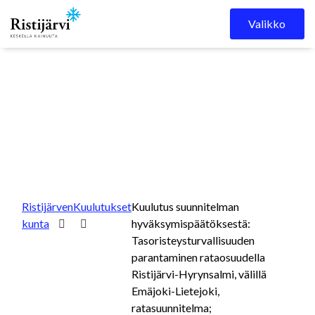
Skip to content
Valikko
Ristijärven
Kuulutukset
Kuulutus suunnitelman
kunta
hyväksymispäätöksestä:
Tasoristeysturvallisuuden
parantaminen rataosuudella
Ristijärvi-Hyrynsalmi, välillä
Emäjoki-Lietejoki,
ratasuunnitelma;