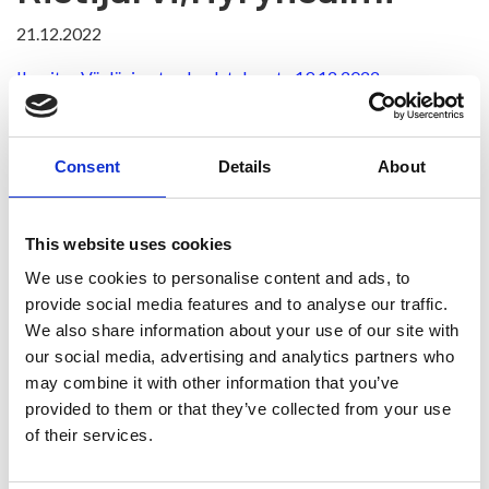
21.12.2022
Ilmoitus Väyläviraston kuulutuksesta 19.12.2022
Väylävirasto Ratasuunnitelman hyväksymisesitys
22.11.2022
Liite 1
Consent
Details
About
Valitusosoitus
Liite 2
Traficom, päätös 8.12.2022
This website uses cookies
KUULUTUS
We use cookies to personalise content and ads, to
provide social media features and to analyse our traffic.
Liikenne- ja viestintävirasto on 8.12.2022 päätöksellään
We also share information about your use of our site with
TRAFICOM/569196/05.02.03.02/2022 hyväksynyt ratalain
our social media, advertising and analytics partners who
(110/2007) mukaisen ratasuunnitelman:
may combine it with other information that you’ve
Tasoristeysturvallisuuden parantaminen rataosuudella
provided to them or that they’ve collected from your use
Ristijärvi-Hyrynsalmi, välillä Emäjoki-Lietejoki,
of their services.
ratasuunnitelma; Ristijärvi, Hyrynsalmi.