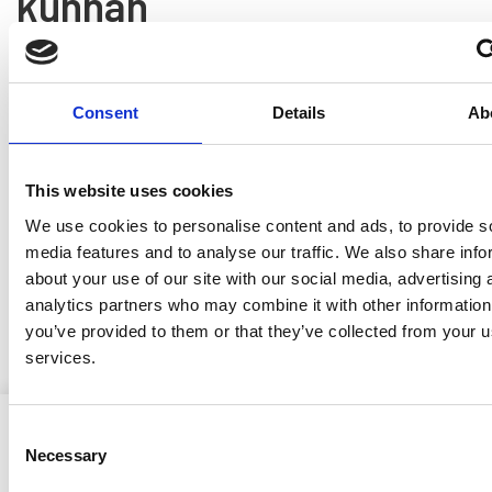
kunnan
rakennusjärjestysehdotu
8.6.2026
Consent
Details
Ab
Ristijärven kunnan lupa- ja valvontalautakunta hyväksyi
kokouksessaan 1.6.2026 § 3 rakennusjärjestyksen
This website uses cookies
uudistamista koskevan rakennusjärjestysehdotuksen ja
päätti asettaa sen nähtäville.
We use cookies to personalise content and ads, to provide s
media features and to analyse our traffic. We also share info
Kuulutus
about your use of our site with our social media, advertising 
analytics partners who may combine it with other information
Rakennusjärjestysehdotus
you’ve provided to them or that they’ve collected from your us
services.
Consent
Necessary
Selection