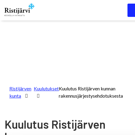
Skip to content
Ristijärven
Kuulutukset
Kuulutus Ristijärven kunnan
kunta
rakennusjärjestysehdotuksesta
Kuulutus Ristijärven