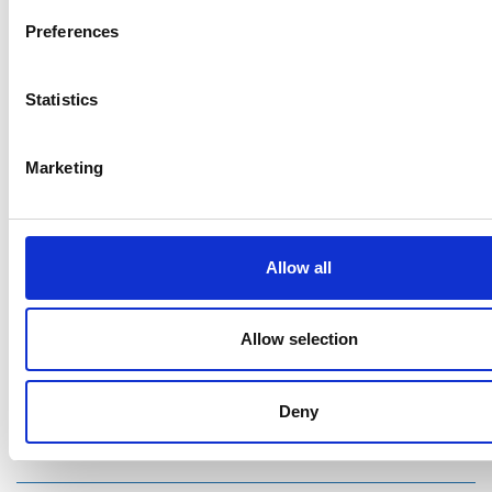
Preferences
Ristijärven kunta
Statistics
Aholantie 25, 88400 Ristijärvi
Marketing
Sähköposti
yhteispalvelu@ristijarvi.fi
Sivukartta >
Allow all
Ristijärvi Facebookissa
Allow selection
Ristijärvi Twitterissä
Deny
Ristijärvi Instagramissa