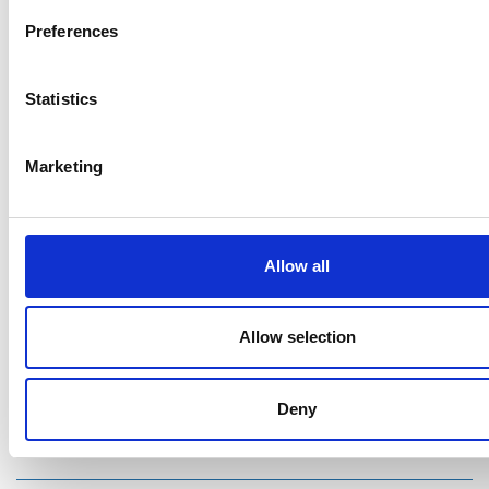
Preferences
Ristijärven kunta
Statistics
Aholantie 25, 88400 Ristijärvi
Marketing
Sähköposti
yhteispalvelu@ristijarvi.fi
Sivukartta >
Allow all
Ristijärvi Facebookissa
Allow selection
Ristijärvi Twitterissä
Deny
Ristijärvi Instagramissa