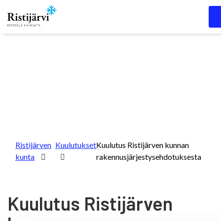
Skip to content
Ristijärven
Kuulutukset
Kuulutus Ristijärven kunnan
kunta
rakennusjärjestysehdotuksesta
Kuulutus Ristijärven