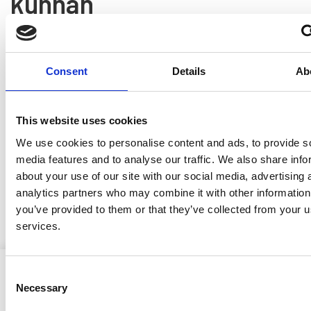
kunnan
rakennusjärjestysehdotu
8.6.2026
Consent
Details
Ab
Ristijärven kunnan lupa- ja valvontalautakunta hyväksyi
kokouksessaan 1.6.2026 § 3 rakennusjärjestyksen
This website uses cookies
uudistamista koskevan rakennusjärjestysehdotuksen ja
päätti asettaa sen nähtäville.
We use cookies to personalise content and ads, to provide s
media features and to analyse our traffic. We also share info
Kuulutus
about your use of our site with our social media, advertising 
analytics partners who may combine it with other information
Rakennusjärjestysehdotus
you’ve provided to them or that they’ve collected from your us
services.
Consent
Necessary
Selection