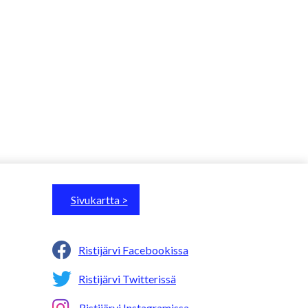
Sivukartta >
Ristijärvi Facebookissa
Ristijärvi Twitterissä
Ristijärvi Instagramissa