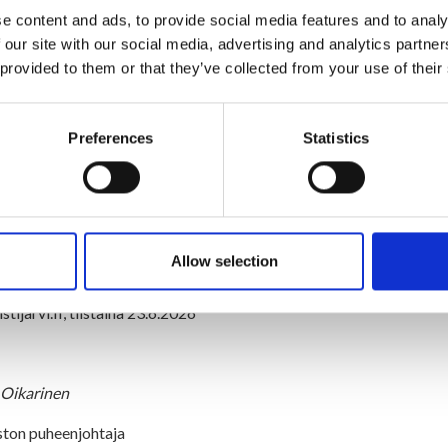
e content and ads, to provide social media features and to analy
uustoaloite:hyvinvointialueen palveluiden säilyttäminen Rist
 our site with our social media, advertising and analytics partn
 provided to them or that they’ve collected from your use of their
pyyntö luottamustehtävistä Sotala Anssi
ouden toteuma 1.1.-30.4.2026
Preferences
Statistics
inpäätös ja toimintakertomus 2025
rviointikertomus vuodelta 2025
ista on luettavissa kunnan internetsivuilla: www.ristijarvi.fi
Allow selection
sen tarkistettu pöytäkirjan pidetään yleisesti nähtävillä kunnan in
tijarvi.fi, tiistaina 23.6.2026
Oikarinen
ston puheenjohtaja