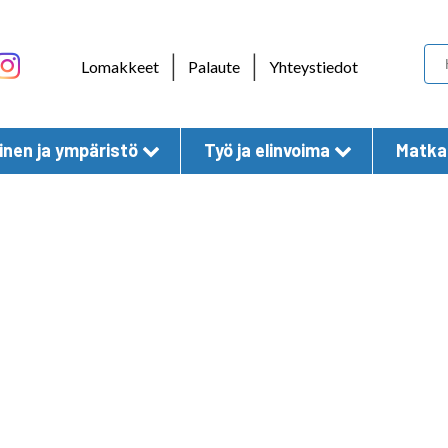
Skip to content
|
|
Lomakkeet
Palaute
Yhteystiedot
nen ja ympäristö
Työ ja elinvoima
Matkai