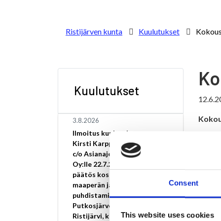
Ristijärven kunta
Kuulutukset
Kokous
Ko
Kuulutukset
12.6.2
Kokou
3.8.2026
Ilmoitus kuulutuksesta
17.6.2
Kirsti Karppisen kuolinpesä
c/o Asianajotoimisto Amos
Kyläta
Oy:lle 22.7.2026 annettu
päätös koskee pilaantuneen
KÄSIT
Consent
maaperän ja pohjaveden
puhdistamista osoitteessa
1 Kok
Putkosjärventie 28,
This website uses cookies
Ristijärvi, kiinteistötunnus
2 Pöy