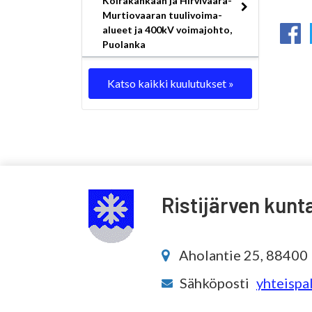
Koirakankaan ja Hirvivaara-
Murtiovaaran tuulivoima-
alueet ja 400kV voimajohto,
Puolanka
Katso kaikki kuulutukset »
Ristijärven kunt
Aholantie 25, 88400 R
Sähköposti
yhteispal