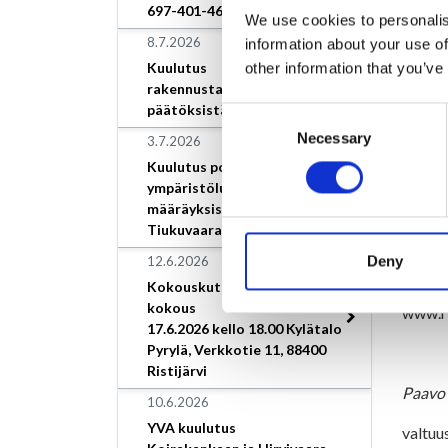
697-401-46-9.
We use cookies to personalis
3 Valt
8.7.2026
information about your use of
Kuulutus
other information that you’ve
4 Ero
rakennustarkastajan
päätöksistä
5 Tal
Consent
Necessary
Selection
3.7.2026
6 Til
Kuulutus poikkeamisesta
ympäristöluvan
7 A
määräyksistä, Loimaan Kivi
Tiukuvaara
Esitysl
Deny
12.6.2026
Kokouk
Kokouskutsu/Valtuuston
kokous
www.ris
17.6.2026 kello 18.00 Kylätalo
Pyrylä, Verkkotie 11, 88400
Ristijärvi
Paavo 
10.6.2026
YVA kuulutus
valtuu