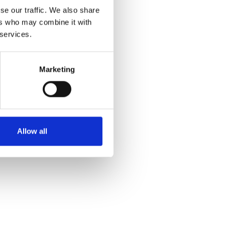
se our traffic. We also share
ijärvellä
ers who may combine it with
 services.
Marketing
Allow all
ternetsivuilla