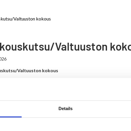
kutsu/Valtuuston kokous
kouskutsu/Valtuuston kok
026
skutsu/Valtuuston kokous
026 kello 18.00
lo Pyrylä, Verkkotie 11, 88400 Ristijärvi
ELTÄVÄT ASIAT
Details
ouksen laillisuus ja päätösvaltaisuus
täkirjantarkastajien valinta