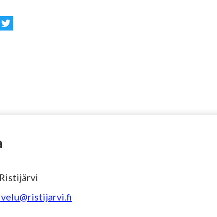
a
istijärvi
velu@ristijarvi.fi