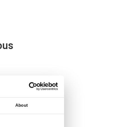
ous
About