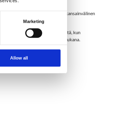
 services.
ys, näkyvyys, he sanovat. Kasvu, kansainvälinen
Marketing
Jigikalastus tarkoittaa yleisesti sitä, kun
ongintaa, jossa on ammattilainen mukana.
Allow all