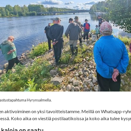
astustapahtuma Hyrynsalmella.
n aktivoiminen on yksi tavoitteistamme. Meillä on Whatsapp-ryhm
essä. Koko aika on viestiä postilaatikoissa ja koko aika tulee kys
a kaloja on saatu