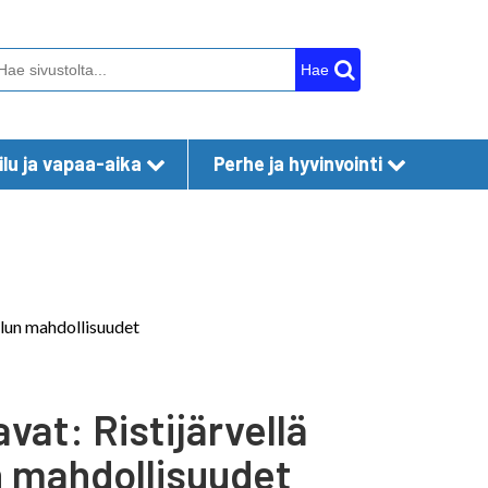
Hae
lu ja vapaa-aika
Perhe ja hyvinvointi
ilun mahdollisuudet
vat: Ristijärvellä
n mahdollisuudet