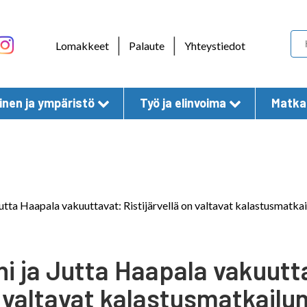
Skip to content
|
|
Lomakkeet
Palaute
Yhteystiedot
nen ja ympäristö
Työ ja elinvoima
Matkai
Jutta Haapala vakuuttavat: Ristijärvellä on valtavat kalastusmatka
ni ja Jutta Haapala vakuutta
 valtavat kalastusmatkailu