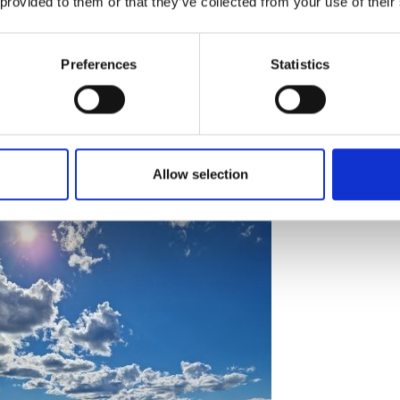
 provided to them or that they’ve collected from your use of their
us on mennä näkyvyys edellä
a Jutta korostavat kalastusmatkailun näkyvyyttä: näkyvyys, näkyvy
u, yhteistyö, he luettelevat taikasanoja. Tietoiskuja eri kanavissa.
Preferences
Statistics
lmella ja Ristijärvellä on opeteltu jigikalastusta vauvasta vaariin. 
eheillä kalastetaan pohjalinjaa pitkin. Tapahtumissa on ollut täky
ginnassa syöttinä käytetään kuollutta pientä kalaa.
Allow selection