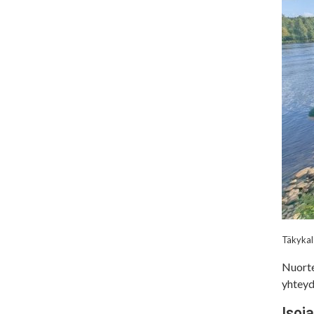
Täkykal
Nuorte
yhteyd
Isoj