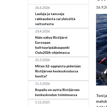
16.9.2
26.6.2026
Lauluja ja tansseja
rakkaudesta sai yleisöltä
suitsutusta
10.4.2026
Näin näkyy Ristijärvi
Euroopan
kulttuuripääkaupunki
Oulu2026-ohjelmassa
25.3.2026
Miten S2-oppiaista pidetään
Ristijärven keskuskoulussa
huolta?
11.3.2026
Ropailu on uutta Ristijärven
keskuskoulun toiminnassa
Toni 
mahdol
5.12.2025
Jutta