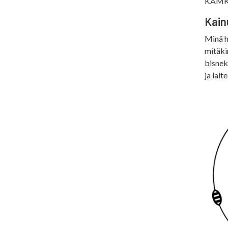
KAMKil
Kain
Minä h
mitäki
bisnek
ja lait