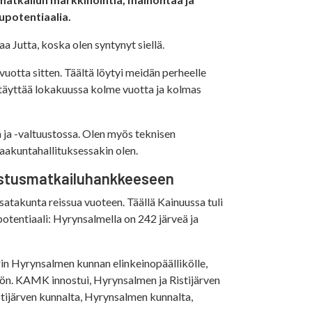
lupotentiaalia.
aa Jutta, koska olen syntynyt siellä.
uotta sitten. Täältä löytyi meidän perheelle
n täyttää lokakuussa kolme vuotta ja kolmas
a ja -valtuustossa. Olen myös teknisen
aakuntahallituksessakin olen.
lastusmatkailuhankkeeseen
satakunta reissua vuoteen. Täällä Kainuussa tuli
otentiaali: Hyrynsalmella on 242 järveä ja
rin Hyrynsalmen kunnan elinkeinopäällikölle,
ön. KAMK innostui, Hyrynsalmen ja Ristijärven
tijärven kunnalta, Hyrynsalmen kunnalta,