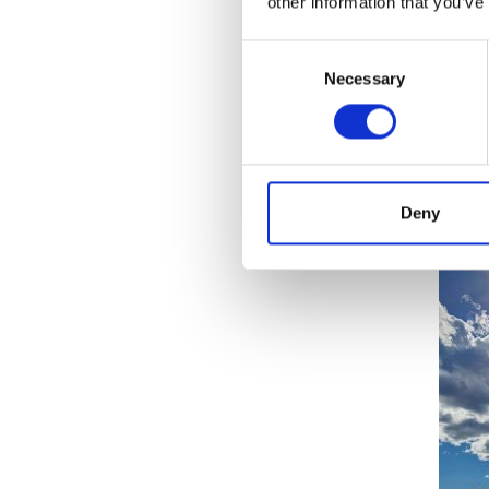
other information that you’ve
Ajat
Toni j
Consent
matkail
Necessary
Selection
Hyrynsa
kumivi
Täkyon
Deny