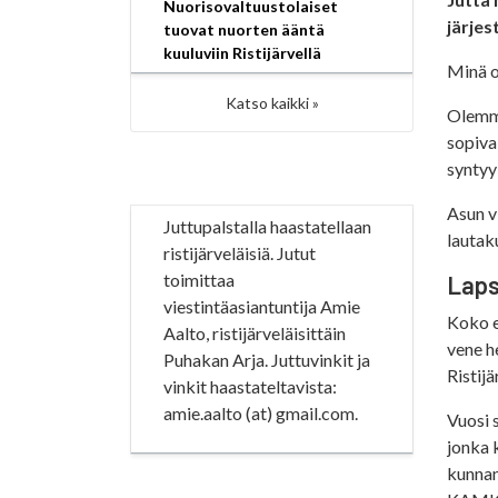
Nuorisovaltuustolaiset
järjes
tuovat nuorten ääntä
kuuluviin Ristijärvellä
Minä ol
Katso kaikki »
Olemme
sopiva
syntyy
Asun v
Juttupalstalla haastatellaan
lautak
ristijärveläisiä. Jutut
toimittaa
Laps
viestintäasiantuntija Amie
Koko e
Aalto, ristijärveläisittäin
vene h
Puhakan Arja. Juttuvinkit ja
Ristijä
vinkit haastateltavista:
amie.aalto (at) gmail.com.
Vuosi 
jonka 
kunnan