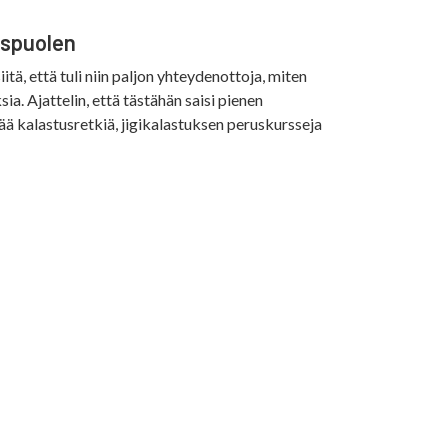
espuolen
tä, että tuli niin paljon yhteydenottoja, miten
a. Ajattelin, että tästähän saisi pienen
ää kalastusretkiä, jigikalastuksen peruskursseja