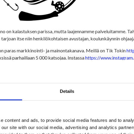
no on kalastuksen parissa, mutta laajennamme palveluitamme. Talv
 tarjoan itse niin henkilökohtaisen avustajan, koulunkäynnin ohjaajan
n paras markkinointi- ja mainontakanava. Meillä on Tik Tokin
htt
ksissä parhaillaan 5 000 katsojaa. Instassa
https://www.instagram
//www.facebook.com/kainuunkalastajaoy
ja nettisivuilla
www.kainu
utus tuo osaamista
an parhaillaan kalatalouden ammattitutkintoa Kemissä, kertoo Toni
Details
nosta enää osa näytöistä.
mmattini olen opetellut työssä. Olen ollut autokorjaamo-, ilmastoin
en koulutukseltani levyseppä-hitsaaja, lisää Jutta ja nauraa heleäst
e content and ads, to provide social media features and to analy
käynnin ohjaajan, henkilökohtaisen avustajan sekä vastaanottovirk
 our site with our social media, advertising and analytics partn