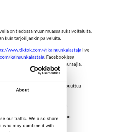
ella on tiedossa muun muassa suksivoiteluita.
 kuin tarjoilijankin palveluita.
ps://www.tiktok.com/@kainuunkalastaja
live
.com/kainuunkalastaja
, Facebookissa
unkalastaja.fi
meillä on paljon seuraajia.
. Valmistun ensi vuonna; minulta puuttuu
About
ti- ja järjestyksenvalvonta-alalla.
i. Työelämässä olen ollut tarjoilijan,
se our traffic. We also share
ailijan työnkuvissa.
ers who may combine it with