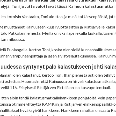
telyjä. Toni ja Jutta valottavat tässä Kainuun kalastusmatkai
en kotoisin Vantaalta, Toni aloittaa, ja minä kai Järvenpäästä, jatk
 muuttaneet Kainuuseen kuusi vuotta sitten ja Ristijärvelle kaksi v
 talo Putkolanniemestä. Meillä on yksi lapsi ekalla luokalla, toine
 tammikuussa.
ielä Puolangalla, kertoo Toni, koska olen siellä kunnanhallituksess
unnan varapuheenjohtaja ja jäsen sivistyslautakunnassa. Kainuun m
uudessa syntynyt palo kalastukseen johti ka
lämäni olen kalastanut, kertoo Toni. Ihan pienestä asti olen tehnyt 
eti ostettua. Huomasin, että Kainuussa on hirveä kalastusmatkailup
rvellä 116. Erityisesti Ristijärven Pirtillä on iso kasvupotentiaali.
sitten aloin tehdä kalastusmatkailuhankkeen pohjatöitä, vein pape
kanssa otimme yhteyttä KAMKiin ja Ristijärven elinkeinopäällikkö
hallitukset hyväksyivät hankkeen. Hankkeen rahoitus on saatu Ris