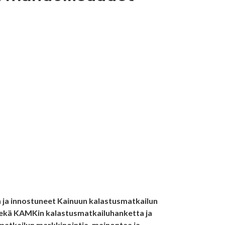
 ja innostuneet Kainuun kalastusmatkailun
 sekä KAMKin kalastusmatkailuhanketta ja
matkailun markkinointia, mainontaa ja