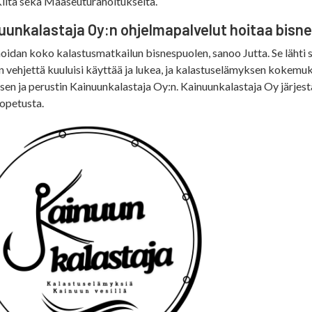
ta sekä Maaseuturahoitukselta.
uunkalastaja Oy:n ohjelmapalvelut hoitaa bisn
oidan koko kalastusmatkailun bisnespuolen, sanoo Jutta. Se lähti sii
n vehjettä kuuluisi käyttää ja lukea, ja kalastuselämyksen kokemuksi
sen ja perustin Kainuunkalastaja Oy:n. Kainuunkalastaja Oy järjest
eopetusta.