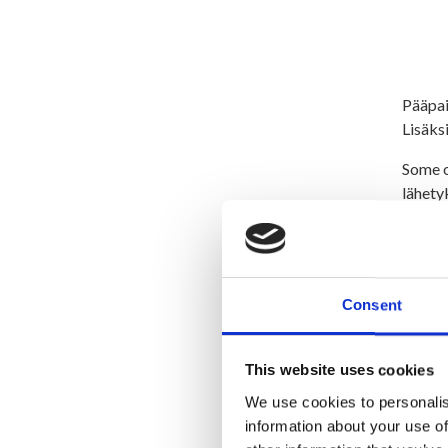
Pääpai
Lisäksi
Some o
lähety
https:
Koul
Suorit
Consent
tutkin
Muut a
This website uses cookies
Minä ol
We use cookies to personalis
koulun
information about your use of