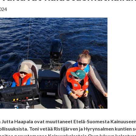
024
ja Jutta Haapala ovat muuttaneet Etelä-Suomesta Kainuuseen
lisuuksista. Toni vetää Ristijärven ja Hyrynsalmen kuntien
 hoitaa perustamansa Kainuunkalastaja Oy:n lukuun kalastus