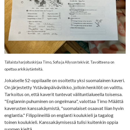
Tällaista harjoituskirjaa Timo, Sofia ja Allyson tekivät. Tavoitteena on
opettaa arkikäytänteitä.
Jokaiselle S2-oppilaalle on osoitettu yksi suomalainen kaveri.
On järjestetty Ystävänpäiväviikko, jolloin henkilöt on valittu.
Tarkoitus on, että kaverit tuntevat välituntialueella toisensa.
"Englannin puhuminen on ongelmana", valottaa Timo Määttä
kaverusten kanssakäymistä, "suomalaiset osaavat liian hyvin
englantia." Filippiineillä on englanti koulukieli ja tagalog
toinen koulukieli. Kanssakäymisessä tulisi kuitenkin oppia
suomen kieltä.