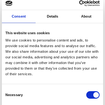
Keskuskoulu toteutti maanantaina 23.2.2026 Saukkovaaralla
S2-oppilaiden ja heidän ensi vuoden luokkakavereidensa
retken. Mukaan lähti myös koulun ja esikoulun aikuisia.
Consent
Details
About
S2-oppilaista mukana olivat vielä 9-luokkalainen
Yen
ja
Sofian eskarilainen pikkuveli. Taki toivoi, että hänen
This website uses cookies
viskarilainen pikkuvelikin olisi päässyt mukaan mutta tämä jäi
We use cookies to personalise content and ads, to
vielä päiväkotiin leikkimään ikäistensä kanssa.
provide social media features and to analyse our traffic.
Retken tavoitteena oli koulukaveri- ja
We also share information about your use of our site with
kommunikaatiotaitojen lisäksi vahvistaa ulkoliikunnan
our social media, advertising and analytics partners who
opettelua koulun piha-aluetta vaativammissa olosuhteissa ja
may combine it with other information that you’ve
valmistaa S2-oppilaita koulun liikuntapäivään 27.2.
provided to them or that they’ve collected from your use
of their services.
Ensin laskettiin pulkalla. Timo Määttä antoi vauhtia, ja
kaverioppilaat laskivat ulkomaalaistaustaisten kanssa.
Consent
Necessary
Selection