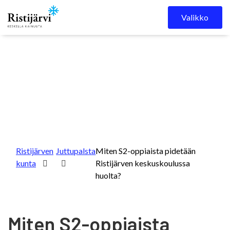
Skip to content
Valikko
Ristijärven
Juttupalsta
Miten S2-oppiaista pidetään
kunta
Ristijärven keskuskoulussa
huolta?
Miten S2-oppiaista