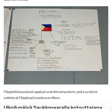
Filippiiniläistaustaiset oppilaat ovat tehneet posterin, jonka avulla he
esittelevät Filippiinejä koulukavereilleen.
Ulkoilupäivä Saukkovaaralla kotouttajana