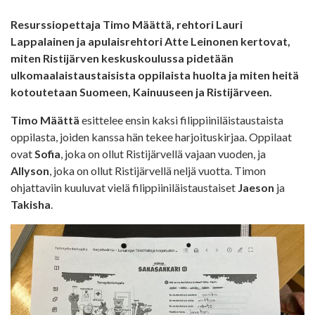
Resurssiopettaja Timo Määttä, rehtori Lauri
Lappalainen ja apulaisrehtori Atte Leinonen kertovat,
miten Ristijärven keskuskoulussa pidetään
ulkomaalaistaustaisista oppilaista huolta ja miten heitä
kotoutetaan Suomeen, Kainuuseen ja Ristijärveen.
Timo Määttä
esittelee ensin kaksi filippiiniläistaustaista
oppilasta, joiden kanssa hän tekee harjoituskirjaa. Oppilaat
ovat
Sofia
, joka on ollut Ristijärvellä vajaan vuoden, ja
Allyson
, joka on ollut Ristijärvellä neljä vuotta. Timon
ohjattaviin kuuluvat vielä filippiiniläistaustaiset
Jaeson
ja
Takisha
.