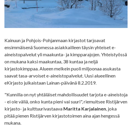
Kainuun ja Pohjois-Pohjanmaan kirjastot tarjoavat
ensimmäisenä Suomessa asiakkailleen täysin yhteiset e-
aineistopalvelut yli maakunta- ja kimpparajojen. Yhteistyössä
on mukana kaksi maakuntaa, 38 kuntaa ja neljä
kirjastokimppaa. Alueen melkein puoli miljoonaa asukasta
saavat tasa-arvoiset e-aineistopalvelut. Uusi alueellinen
eKirjasto julkaistaan Lainan-päivänä 8.2.2019.
"Kunnilla on nyt yhtäläiset mahdollisuudet tarjota e-aineistoja
- ei ole väliä, onko kunta pieni vai suuri", riemuitsee Ristijärven
kirjasto- ja kulttuurivastaava
Maritta Karjalainen
, joka
pitää pienen Ristijärven kirjastotoimen aina ajan hengessä
mukana.