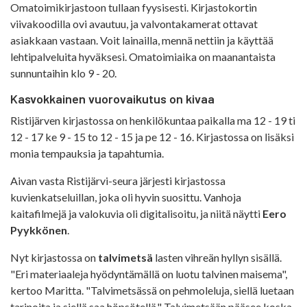
Omatoimikirjastoon tullaan fyysisesti. Kirjastokortin
viivakoodilla ovi avautuu, ja valvontakamerat ottavat
asiakkaan vastaan. Voit lainailla, mennä nettiin ja käyttää
lehtipalveluita hyväksesi. Omatoimiaika on maanantaista
sunnuntaihin klo 9 - 20.
Kasvokkainen vuorovaikutus on kivaa
Ristijärven kirjastossa on henkilökuntaa paikalla ma 12 - 19 ti
12 - 17 ke 9 - 15 to 12 - 15 ja pe 12 - 16. Kirjastossa on lisäksi
monia tempauksia ja tapahtumia.
Aivan vasta Ristijärvi-seura järjesti kirjastossa
kuvienkatseluillan, joka oli hyvin suosittu. Vanhoja
kaitafilmejä ja valokuvia oli digitalisoitu, ja niitä näytti
Eero
Pyykkönen
.
Nyt kirjastossa on
talvimetsä
lasten vihreän hyllyn sisällä.
"Eri materiaaleja hyödyntämällä on luotu talvinen maisema",
kertoo Maritta. "Talvimetsässä on pehmoleluja, siellä luetaan
tarinoita ja siellä saa höpsötellä." Talvimetsään pääsee koska