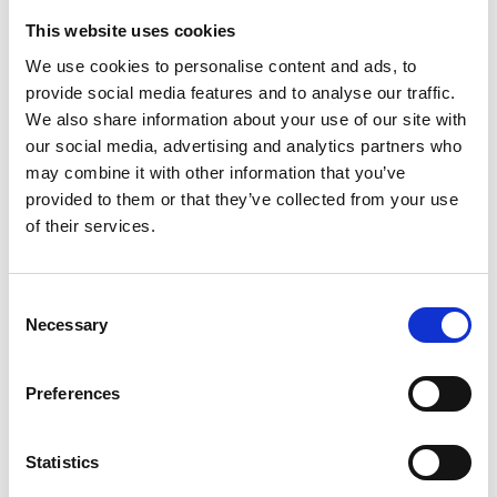
vaikka Hiisijärveltä", opastaa Maritta. "Kannattaa tehdä
This website uses cookies
varauksia, ja perjantaisin kokoelma karttuu uusilla kirjoilla."
We use cookies to personalise content and ads, to
Samalla tavalla voit lainata tai varata esimerkiksi Karo
provide social media features and to analyse our traffic.
Hämäläisen Miksi juoksen -äänikirjan.
We also share information about your use of our site with
our social media, advertising and analytics partners who
Kirjastossa on luettavissa
ePressin
kautta runsas valikoima -
may combine it with other information that you’ve
263 sanomalehteä - koko maan kattavasti ja
eMagzissa
noin
provided to them or that they’ve collected from your use
150 ammatti- ja aikakauslehteä. "Pääset lukemaan näitä
of their services.
kirjaston koneilta, mutta kotikoneelta näitä ei voi käyttää",
neuvoo Maritta, "Hiisijärveltä täytyy tulla kirjastoon."
PressReader
taas tarjoaa peräti 7 000 sanoma- ja
Consent
aikakauslehteä 120 maasta yli 60 kielellä.
Necessary
Selection
Kirjaston sivuston kautta
Red Fox Pro
tuo käyttöösi
sanakirjoja 41 kielellä, kieltenopetusmateriaalia, yritys- ja
Preferences
erityisalojen sanastoa ja matkasanakirjoja.
Kurkkaapa kirjaston sivuilta myös
Naxos Music Libraryyn
.
Statistics
Siellä on klassista musiikkia 140 000:n ja jazzia noin 17 000:n