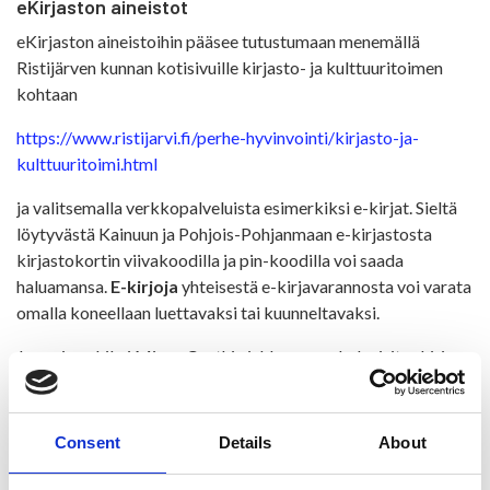
eKirjaston aineistot
eKirjaston aineistoihin pääsee tutustumaan menemällä
Ristijärven kunnan kotisivuille kirjasto- ja kulttuuritoimen
kohtaan
https://www.ristijarvi.fi/perhe-hyvinvointi/kirjasto-ja-
kulttuuritoimi.html
ja valitsemalla verkkopalveluista esimerkiksi e-kirjat. Sieltä
löytyvästä Kainuun ja Pohjois-Pohjanmaan e-kirjastosta
kirjastokortin viivakoodilla ja pin-koodilla voi saada
haluamansa.
E-kirjoja
yhteisestä e-kirjavarannosta voi varata
omalla koneellaan luettavaksi tai kuunneltavaksi.
Jos esimerkiksi Minna Canthin juhlavuonna haluaisit e-kirjana
Minna Maijalan Punaiset kengät – Minna Canthista,
rakkaudesta ja vallasta, menet e-kirjakokoelmaan ja katsot,
onko se siellä aktiivisena, eli voitko suoraan ladata sen
Consent
Details
About
koneelle ja alkaa lukea, tai jos kirja on lainassa, niin teet
varauksen. "Kirjat voi lukea ja varata mihin aikaan tahansa,