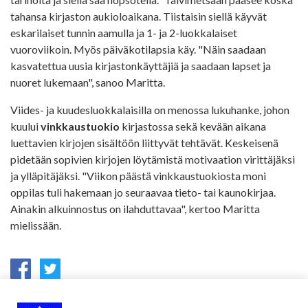
tahansa kirjaston aukioloaikana. Tiistaisin siellä käyvät
eskarilaiset tunnin aamulla ja 1- ja 2-luokkalaiset
vuoroviikoin. Myös päiväkotilapsia käy. "Näin saadaan
kasvatettua uusia kirjastonkäyttäjiä ja saadaan lapset ja
nuoret lukemaan", sanoo Maritta.
Viides- ja kuudesluokkalaisilla on menossa lukuhanke, johon
kuului
vinkkaustuokio
kirjastossa sekä kevään aikana
luettavien kirjojen sisältöön liittyvät tehtävät. Keskeisenä
pidetään sopivien kirjojen löytämistä motivaation virittäjäksi
ja ylläpitäjäksi. "Viikon päästä vinkkaustuokiosta moni
oppilas tuli hakemaan jo seuraavaa tieto- tai kaunokirjaa.
Ainakin alkuinnostus on ilahduttavaa", kertoo Maritta
mielissään.