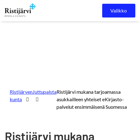
Skip to content
Valikko
Ristijärven
Juttupalsta
Ristijärvi mukana tarjoamassa
kunta
asukkailleen yhteiset eKirjasto-
palvelut ensimmäisenä Suomessa
Ristijärvi mukana