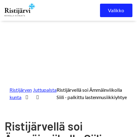
Skip to content
Valikko
Ristijärven
Juttupalsta
Ristijärvellä soi Ämmäinviikolla
kunta
Siili - palkittu lastenmusiikkiyhtye
Ristijärvellä soi