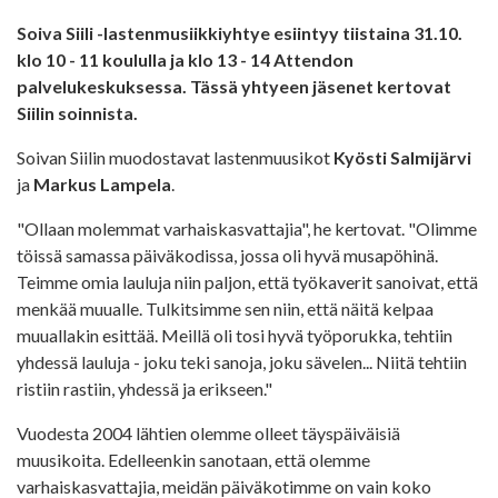
Soiva Siili -lastenmusiikkiyhtye esiintyy tiistaina 31.10.
klo 10 - 11 koululla ja klo 13 - 14 Attendon
palvelukeskuksessa. Tässä yhtyeen jäsenet kertovat
Siilin soinnista.
Soivan Siilin muodostavat lastenmuusikot
Kyösti Salmijärvi
ja
Markus Lampela
.
"Ollaan molemmat varhaiskasvattajia", he kertovat. "Olimme
töissä samassa päiväkodissa, jossa oli hyvä musapöhinä.
Teimme omia lauluja niin paljon, että työkaverit sanoivat, että
menkää muualle. Tulkitsimme sen niin, että näitä kelpaa
muuallakin esittää. Meillä oli tosi hyvä työporukka, tehtiin
yhdessä lauluja - joku teki sanoja, joku sävelen... Niitä tehtiin
ristiin rastiin, yhdessä ja erikseen."
Vuodesta 2004 lähtien olemme olleet täyspäiväisiä
muusikoita. Edelleenkin sanotaan, että olemme
varhaiskasvattajia, meidän päiväkotimme on vain koko