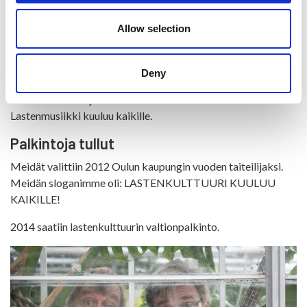
heinäkuussa.
Allow selection
Lastenmusiikkia vanhuksille Attendon
palvelukeskuksessa
Deny
Iltapäivällä lauletaan senioreille palvelukeskus Attendossa
Soivan Siilin lauluja - lastenmusiikkia vanhuksille.
Lastenmusiikki kuuluu kaikille.
Palkintoja tullut
Meidät valittiin 2012 Oulun kaupungin vuoden taiteilijaksi.
Meidän sloganimme oli: LASTENKULTTUURI KUULUU
KAIKILLE!
2014 saatiin lastenkulttuurin valtionpalkinto.