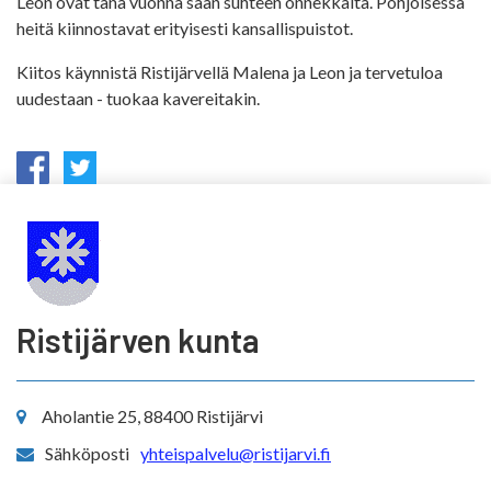
Leon ovat tänä vuonna sään suhteen onnekkaita. Pohjoisessa
heitä kiinnostavat erityisesti kansallispuistot.
Kiitos käynnistä Ristijärvellä Malena ja Leon ja tervetuloa
uudestaan - tuokaa kavereitakin.
Ristijärven kunta
Aholantie 25, 88400 Ristijärvi
Sähköposti
yhteispalvelu@ristijarvi.fi