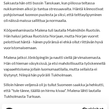
Saksasta hän otti bussin Tanskaan, kun piilossa teltassa
nukkuminen alkoi jo tuntua stressaavalta. Häntä kiinnostivat
pohjoismaat luonnon puolesta ja siksi, että telttayöpyminen
oli näissä maissa sallittua ja normaalia.
Kööpenhaminasta Malena tuli lautalla Malmöhön Ruotsiin.
Hän halusi jatkaa Ruotsista Norjaan, mutta Norjan vuoret
pelottivat häntä - hänen pyöränsä ei ehkä ollut riittävän hyvä
vuoristomaisemaan.
Malena jatkoi Jönköpingiin ja nautti siellä järvimaisemasta.
Hän oli hieman väsyksissä, ja etsi mahdollisuutta työskennellä
vapaaehtoisena jollain luomumaatilalla, mutta sellaista ei
löytynyt. Niinpä hän pyöräili Tukholmaan.
Silloin hänen veljensä oli jo tullut Suomeen saakka ja hehkutti,
että "tule tänne, täällä on hirmu kivaa". Malena lähti lautalla
Tukholmasta Turkuun.
"Yritän tutustua maahan. Täällä on hyvin kaunista, rauhallista -