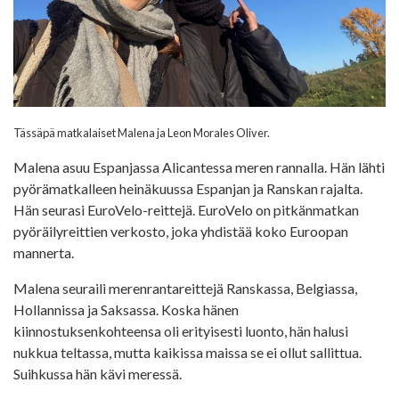
Tässäpä matkalaiset Malena ja Leon Morales Oliver.
Malena asuu Espanjassa Alicantessa meren rannalla. Hän lähti
pyörämatkalleen heinäkuussa Espanjan ja Ranskan rajalta.
Hän seurasi EuroVelo-reittejä. EuroVelo on pitkänmatkan
pyöräilyreittien verkosto, joka yhdistää koko Euroopan
mannerta.
Malena seuraili merenrantareittejä Ranskassa, Belgiassa,
Hollannissa ja Saksassa. Koska hänen
kiinnostuksenkohteensa oli erityisesti luonto, hän halusi
nukkua teltassa, mutta kaikissa maissa se ei ollut sallittua.
Suihkussa hän kävi meressä.