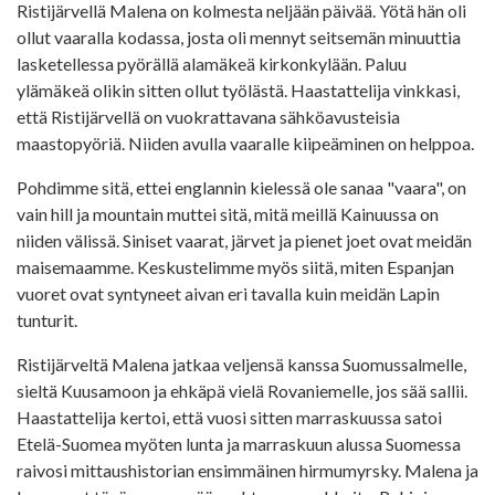
Ristijärvellä Malena on kolmesta neljään päivää. Yötä hän oli
ollut vaaralla kodassa, josta oli mennyt seitsemän minuuttia
lasketellessa pyörällä alamäkeä kirkonkylään. Paluu
ylämäkeä olikin sitten ollut työlästä. Haastattelija vinkkasi,
että Ristijärvellä on vuokrattavana sähköavusteisia
maastopyöriä. Niiden avulla vaaralle kiipeäminen on helppoa.
Pohdimme sitä, ettei englannin kielessä ole sanaa "vaara", on
vain hill ja mountain muttei sitä, mitä meillä Kainuussa on
niiden välissä. Siniset vaarat, järvet ja pienet joet ovat meidän
maisemaamme. Keskustelimme myös siitä, miten Espanjan
vuoret ovat syntyneet aivan eri tavalla kuin meidän Lapin
tunturit.
Ristijärveltä Malena jatkaa veljensä kanssa Suomussalmelle,
sieltä Kuusamoon ja ehkäpä vielä Rovaniemelle, jos sää sallii.
Haastattelija kertoi, että vuosi sitten marraskuussa satoi
Etelä-Suomea myöten lunta ja marraskuun alussa Suomessa
raivosi mittaushistorian ensimmäinen hirmumyrsky. Malena ja