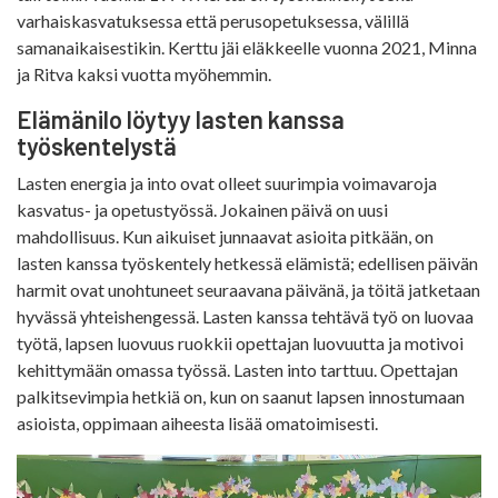
varhaiskasvatuksessa että perusopetuksessa, välillä
samanaikaisestikin. Kerttu jäi eläkkeelle vuonna 2021, Minna
ja Ritva kaksi vuotta myöhemmin.
Elämänilo löytyy lasten kanssa
työskentelystä
Lasten energia ja into ovat olleet suurimpia voimavaroja
kasvatus- ja opetustyössä. Jokainen päivä on uusi
mahdollisuus. Kun aikuiset junnaavat asioita pitkään, on
lasten kanssa työskentely hetkessä elämistä; edellisen päivän
harmit ovat unohtuneet seuraavana päivänä, ja töitä jatketaan
hyvässä yhteishengessä. Lasten kanssa tehtävä työ on luovaa
työtä, lapsen luovuus ruokkii opettajan luovuutta ja motivoi
kehittymään omassa työssä. Lasten into tarttuu. Opettajan
palkitsevimpia hetkiä on, kun on saanut lapsen innostumaan
asioista, oppimaan aiheesta lisää omatoimisesti.