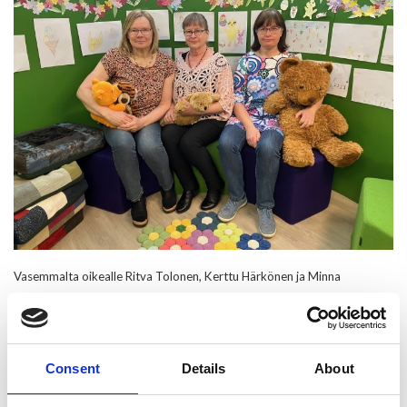
Vasemmalta oikealle Ritva Tolonen, Kerttu Härkönen ja Minna
Pyykkönen kirjaston lastennurkkauksessa.
Olisi pitänyt kirjoittaa parhaimmat
lohkaisut ylös
Consent
Details
About
Kasvatus- ja opetustyöntekijä saa yleensä välittömän ja