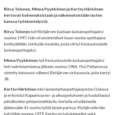
Ritva Tolonen, Minna Pyykkönen ja Kerttu Härkönen
kertovat kokemuksistaan ja näkemyksistään lasten
kanssa työskentelystä.
Ritva Tolonen
tuli Ristijärven kuntaan luokanopettajaksi
vuonna 1997. Hän oli ensimmäiset kuusi vuotta opettajana
kotikylällään Jokikylän koululla, josta siirtyi Keskuskoululle
luokanopettajaksi.
Minna Pyykkönen
tuli Keskuskoululle luokanopettajaksi
heti valmistumisensa jälkeen vuonna 1984. Yksi Paltamossa
vietetty lukuvuosi vähensi Ristijärven virkavuosia, joita kertyi
38.
Kerttu Härkönen
kävi lastentarhaopettajaopiston Oulussa
ja erikoistui Kajaanissa esi- ja alkuopetukseen ja kouluttautui
päivähoidon johtamistehtäviin. Kertulla oli eläkkeelle
jäädessään 45 vuotta työtä lasten parissa, Ristijärvelle hän
tuli töihin vuonna 1979. Kerttu on työskennellyt sekä