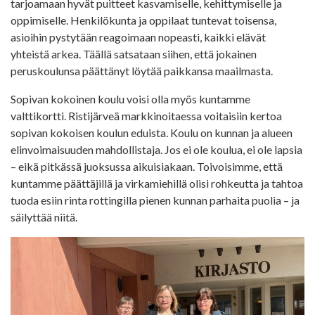
tarjoamaan hyvät puitteet kasvamiselle, kehittymiselle ja
oppimiselle. Henkilökunta ja oppilaat tuntevat toisensa,
asioihin pystytään reagoimaan nopeasti, kaikki elävät
yhteistä arkea. Täällä satsataan siihen, että jokainen
peruskoulunsa päättänyt löytää paikkansa maailmasta.
Sopivan kokoinen koulu voisi olla myös kuntamme
valttikortti. Ristijärveä markkinoitaessa voitaisiin kertoa
sopivan kokoisen koulun eduista. Koulu on kunnan ja alueen
elinvoimaisuuden mahdollistaja. Jos ei ole koulua, ei ole lapsia
– eikä pitkässä juoksussa aikuisiakaan. Toivoisimme, että
kuntamme päättäjillä ja virkamiehillä olisi rohkeutta ja tahtoa
tuoda esiin rinta rottingilla pienen kunnan parhaita puolia – ja
säilyttää niitä.