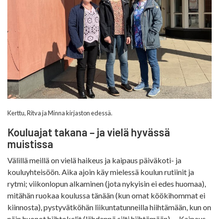
Kerttu, Ritva ja Minna kirjaston edessä.
Kouluajat takana – ja vielä hyvässä
muistissa
Välillä meillä on vielä haikeus ja kaipaus päiväkoti- ja
kouluyhteisöön. Aika ajoin käy mielessä koulun rutiinit ja
rytmi; viikonlopun alkaminen (jota nykyisin ei edes huomaa),
mitähän ruokaa koulussa tänään (kun omat köökihommat ei
kiinnosta), pystyvätköhän liikuntatunneilla hiihtämään, kun on
näin huonot hiihtokelit (lähdenpä silti hiihtämään)… Kaipaus