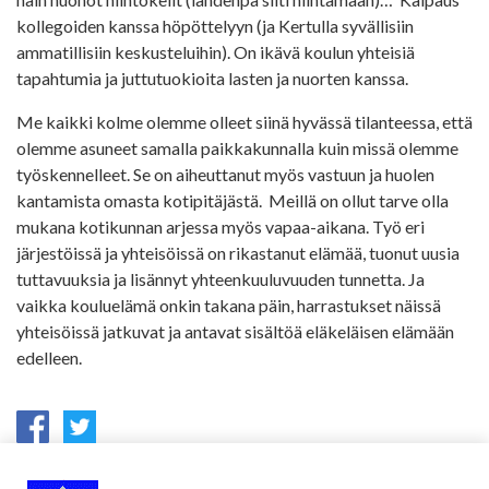
kollegoiden kanssa höpöttelyyn (ja Kertulla syvällisiin
ammatillisiin keskusteluihin). On ikävä koulun yhteisiä
tapahtumia ja juttutuokioita lasten ja nuorten kanssa.
Me kaikki kolme olemme olleet siinä hyvässä tilanteessa, että
olemme asuneet samalla paikkakunnalla kuin missä olemme
työskennelleet. Se on aiheuttanut myös vastuun ja huolen
kantamista omasta kotipitäjästä. Meillä on ollut tarve olla
mukana kotikunnan arjessa myös vapaa-aikana. Työ eri
järjestöissä ja yhteisöissä on rikastanut elämää, tuonut uusia
tuttavuuksia ja lisännyt yhteenkuuluvuuden tunnetta. Ja
vaikka kouluelämä onkin takana päin, harrastukset näissä
yhteisöissä jatkuvat ja antavat sisältöä eläkeläisen elämään
edelleen.