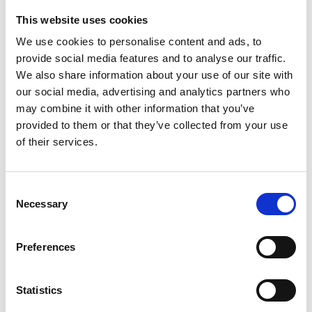
rehellisen palautteen lapsilta. Näin jälkeen päin harmittaa,
ettei tullut kirjoitettua monia lasten lausahduksia muistiin.
This website uses cookies
Kuten silloin, kun opettaja työnsi kätensä ranteita myöten
We use cookies to personalise content and ads, to
askartelumassaan, mitä tytöt kauhistelivat Yök-sanojen
provide social media features and to analyse our traffic.
säestyksellä. Tuolloin eräs poika totesi: ”Ope on ainut tyttö
We also share information about your use of our site with
tässä koulussa, joka ei oo nirppanokka.” Luottamuksen ja
our social media, advertising and analytics partners who
läheisyyden osoituksia olivat myös hetket, kun oppilaat
may combine it with other information that you’ve
kutsuivat opettajaa äidiksi – jopa ukiksi. Muistissa on mieltä
provided to them or that they’ve collected from your use
lämmittävä oppilaan lausahdus: ”Sinä oot paras ope, tällä
of their services.
hetkellä.”
Luottamus on niin tärkeää
Consent
Luottamuksen saavuttaminen pienen ihmisen kanssa on paras
Necessary
Selection
ja tärkein pohja lapsen tulevia vuosia ajatellen. On myös
erittäin tärkeää saada luottamukselliset välit perheiden
Preferences
kanssa. Työtä tehdään omalla persoonalla, joka on liossa
koko ajan – se tekee työstä myös raskasta. Työtä tehdään
sydämellä, joskin kanssakäymisissä tapahtuu toki virheitä,
Statistics
joista otetaan opiksi. Tärkeää kasvatus- ja opetustyössä on