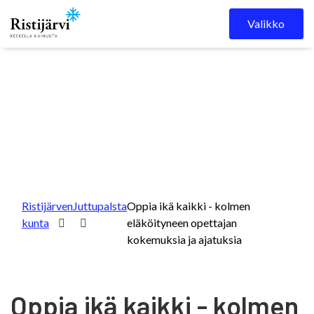
Skip to content
Valikko
Ristijärven
Juttupalsta
Oppia ikä kaikki - kolmen
kunta
eläköityneen opettajan
kokemuksia ja ajatuksia
Oppia ikä kaikki - kolmen