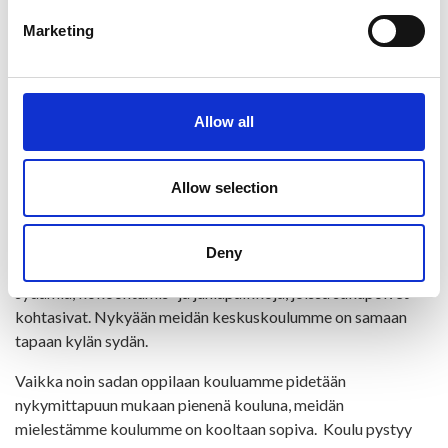
vuoropuhelun ylläpitäminen ja säilyttäminen.
Marketing
Päivähoito ja koulu haluavat auttaa lasta löytämään itsensä;
se voi tapahtua parhaiten yhteistyössä vanhempien kanssa.
Elämässä on kokeiltava, yritettävä, erehdyttävä ja yritettävä
taas uudelleen. Lasta on kannustettava. On lupa myös
Allow all
epäonnistua.
Pieni on kaunista suuruudenhullussa
Allow selection
maailmassa
Ristijärven kokoisessa kunnassa kyläelämä rakentuu paljolti
Deny
koulun ympärille. Ennen vanhaan kyläkoulut olivat kylän
sydämiä, kokoontumis- ja juhlapaikkoja, joissa sukupolvet
kohtasivat. Nykyään meidän keskuskoulumme on samaan
tapaan kylän sydän.
Vaikka noin sadan oppilaan kouluamme pidetään
nykymittapuun mukaan pienenä kouluna, meidän
mielestämme koulumme on kooltaan sopiva. Koulu pystyy