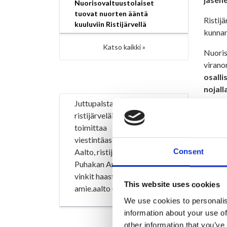
Nuorisovaltuustolaiset
tuovat nuorten ääntä
Ristij
kuuluviin Ristijärvellä
kunnan
Katso kaikki »
Nuoris
virano
osalli
nojall
Juttupalstalla haastatellaan
Meea 
ristijärveläisiä. Jutut
kertoo 
toimittaa
viestintäasiantuntija Amie
Lotta
Aalto, ristijärveläisittäin
Consent
Ristij
Puhakan Arja. Juttuvinkit ja
Amand
vinkit haastateltavista:
This website uses cookies
puolell
amie.aalto (at) gmail.com.
We use cookies to personalis
Nella
information about your use of
sanoo 
other information that you’ve