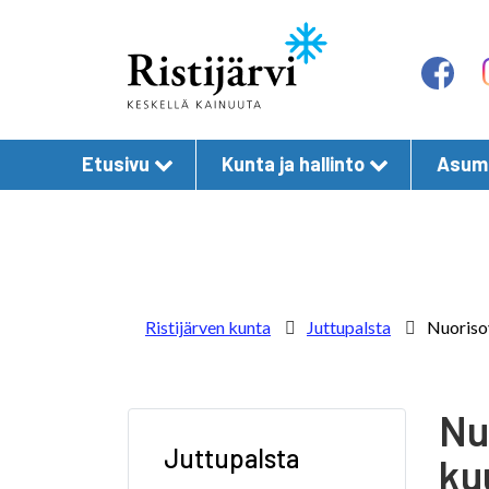
Etusivu
Kunta ja hallinto
Asumi
Ristijärven kunta
Juttupalsta
Nuorisov
Nu
Juttupalsta
kuu