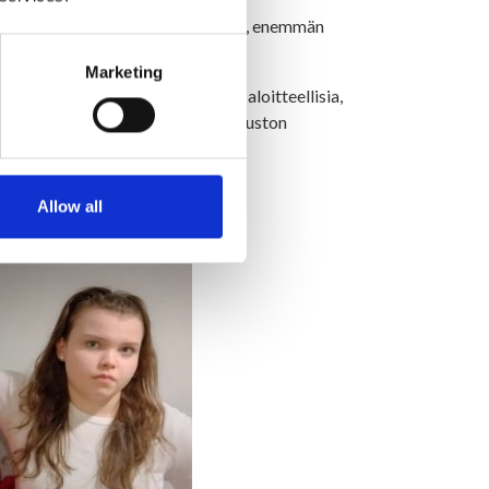
t, että nuorilla ois kiva olla täällä, enemmän
Marketing
llistua päätöksentekoon olemalla aloitteellisia,
 kunnanhallituksen ja kunnanvaltuuston
Allow all