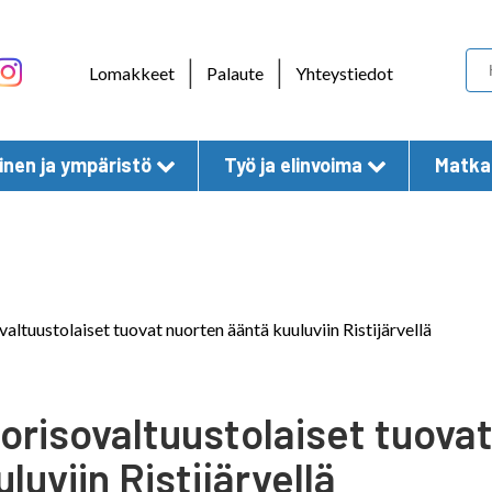
Skip to content
|
|
Lomakkeet
Palaute
Yhteystiedot
nen ja ympäristö
Työ ja elinvoima
Matkai
altuustolaiset tuovat nuorten ääntä kuuluviin Ristijärvellä
orisovaltuustolaiset tuova
luviin Ristijärvellä