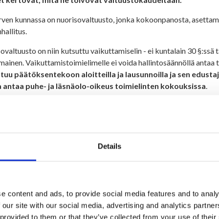
ärven kunnassa on nuorisovaltuusto, jonka kokoonpanosta, asettami
hallitus.
ovaltuusto on niin kutsuttu vaikuttamiselin - ei kuntalain 30 §:ssä 
mainen. Vaikuttamistoimielimelle ei voida hallintosäännöllä antaa 
stuu päätöksentekoon aloitteilla ja lausunnoilla ja sen edust
a antaa puhe- ja läsnäolo-oikeus toimielinten kokouksissa
.
Ala-Hiiro
on Keskuskoulun 9-luokkalainen, joka asuu Saukkovaarall
toiveistaan, "että voi järjestää nuorille kaikkia kivoja tapahtumia."
 Heikkinen
on myös 9-luokkalainen. Hän asuu Jokikylässä. "Että 
Details
ärvestä kivempi paikka asua, saada nuoria yhteen", ilmaisee Lotta to
a Savikko
on 8-luokkalainen, ja hän asuu ihan kylällä. Perhe muu
a vuosi sitten. "Tekemistä nuorille, parempia nuorisotiloja, harrastu
e content and ads, to provide social media features and to analy
 Moilanen
on Keskuskoulun 8-luokkalainen. "Nuorten ääni kuuluviin, n
 our site with our social media, advertising and analytics partn
Nella.
 provided to them or that they’ve collected from your use of their