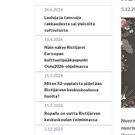
5.12.2
26.6.2026
Lauluja ja tansseja
rakkaudesta sai yleisöltä
suitsutusta
10.4.2026
Näin näkyy Ristijärvi
Euroopan
kulttuuripääkaupunki
Oulu2026-ohjelmassa
25.3.2026
Miten S2-oppiaista pidetään
Ristijärven keskuskoulussa
huolta?
11.3.2026
Ropailu on uutta Ristijärven
keskuskoulun toiminnassa
Nuori
nuoris
5.12.2025
jäsene