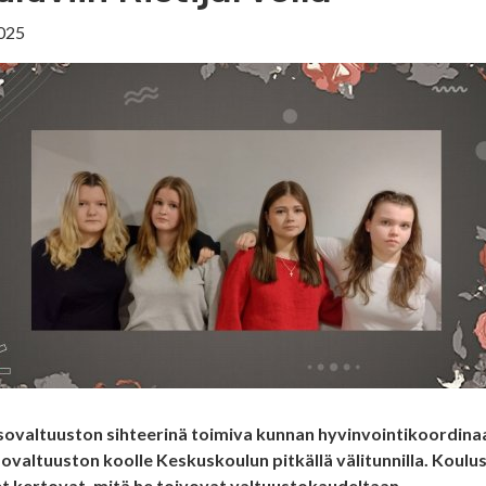
025
sovaltuuston sihteerinä toimiva kunnan hyvinvointikoordina
ovaltuuston koolle Keskuskoulun pitkällä välitunnilla. Koulu
t kertovat, mitä he toivovat valtuustokaudeltaan.