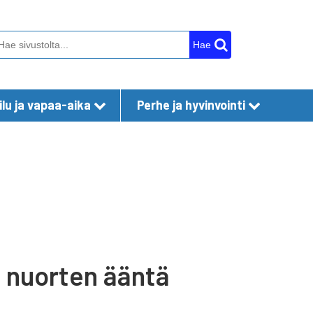
Hae
lu ja vapaa-aika
Perhe ja hyvinvointi
t nuorten ääntä