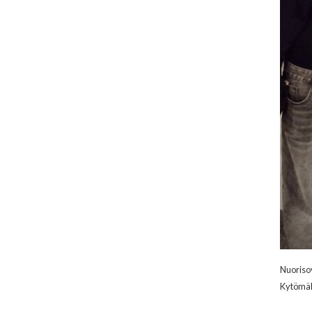
Nuorisov
Kytömäk