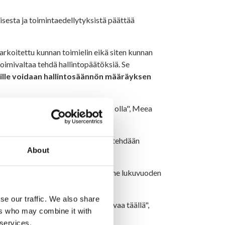
sesta ja toimintaedellytyksistä päättää
tarkoitettu kunnan toimielin eikä siten kunnan
toimivaltaa tehdä hallintopäätöksiä. Se
ajille voidaan hallintosäännön määräyksen
a. "Haluan, että nuorilla on hyvä olla", Meea
saadaan nuorten ääntä kuulumaan, tehdään
About
iveensa.
tti Hyrynsalmelle, mutta palasi viime lukuvuoden
ksia", hän toivoo.
se our traffic. We also share
uorisotilat, että kaikilla ois kivvaa täällä",
ers who may combine it with
 services.