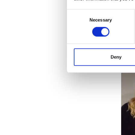
Saana
Consent
tekemi
Necessary
Selection
Hyvin 
tekemä
kokouk
Deny