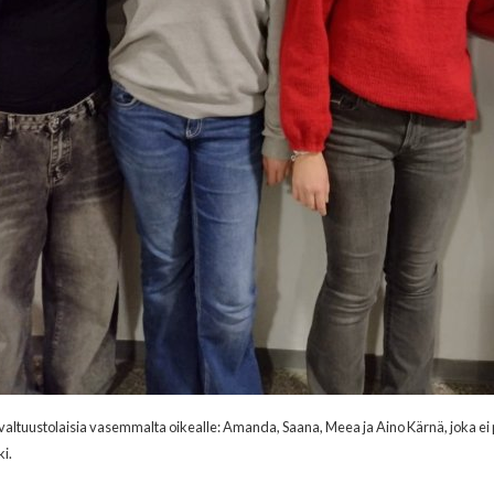
altuustolaisia vasemmalta oikealle: Amanda, Saana, Meea ja Aino Kärnä, joka ei 
i.