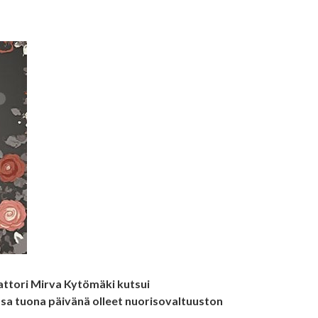
attori Mirva Kytömäki kutsui
ssa tuona päivänä olleet nuorisovaltuuston