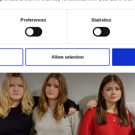
 Salmela
on 7-luokkalainen, ja hän asuu Koskenkylällä. "Nuorisotila
stä", sanoo Saanakin.
Preferences
Statistics
yksimielisiä ovat nuorisovaltuuston jäsenet toiveissaan. Voitte osa
llä ehdotuksia, antamalla lausuntoja ja käymällä puhumassa niistä
sissa. Antoisaa nuorisovaltuustokautta.
Allow selection