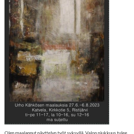
Olen maalannut näyttelyn työt syksyllä. Valon niukkuus tulee