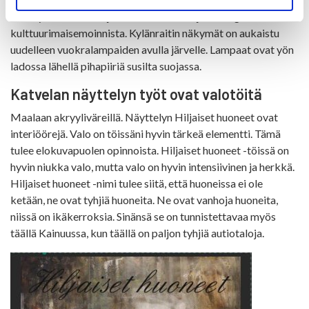
Sen myönsivät Koti- ja maatalousnaiset ja Pro Agria
kulttuurimaisemoinnista. Kylänraitin näkymät on aukaistu
uudelleen vuokralampaiden avulla järvelle. Lampaat ovat yön
ladossa lähellä pihapiiriä susilta suojassa.
Katvelan näyttelyn työt ovat valotöitä
Maalaan akryyliväreillä. Näyttelyn Hiljaiset huoneet ovat
interiöörejä. Valo on töissäni hyvin tärkeä elementti. Tämä
tulee elokuvapuolen opinnoista. Hiljaiset huoneet -töissä on
hyvin niukka valo, mutta valo on hyvin intensiivinen ja herkkä.
Hiljaiset huoneet -nimi tulee siitä, että huoneissa ei ole
ketään, ne ovat tyhjiä huoneita. Ne ovat vanhoja huoneita,
niissä on ikäkerroksia. Sinänsä se on tunnistettavaa myös
täällä Kainuussa, kun täällä on paljon tyhjiä autiotaloja.