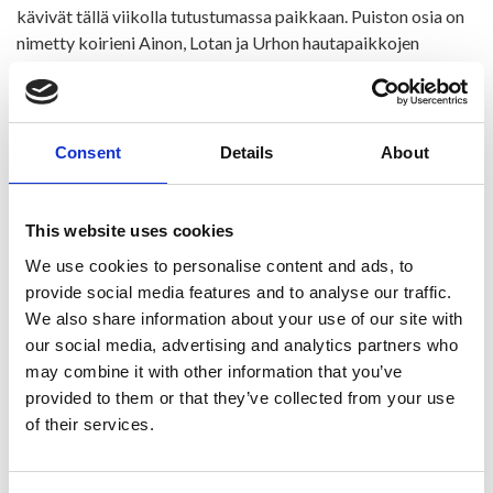
kävivät tällä viikolla tutustumassa paikkaan. Puiston osia on
nimetty koirieni Ainon, Lotan ja Urhon hautapaikkojen
mukaan. Olen muuten tehnyt pitkän historian Hietaniemen
hautausmaalla puutarhurina.
Nyt minulla on Helsingissä Kaisaniemen kasvitieteellisessä
Consent
Details
About
taidenäyttely, jonka puran ensi keskiviikkona. Työt siirtyvät
tällöin heinäkuuksi taidekahvilaani, joka on Kuusamonkylässä
Pohjois-Kuhmossa osoitteessa Kostamustie 2210.
This website uses cookies
We use cookies to personalise content and ads, to
provide social media features and to analyse our traffic.
We also share information about your use of our site with
our social media, advertising and analytics partners who
may combine it with other information that you’ve
provided to them or that they’ve collected from your use
of their services.