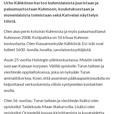
Urho Kähkönen kertoo kuhmolaisista juuristaan ja
paluumuutostaan Kuhmoon, koulutuksestaan ja
monenlaisista toimistaan sekä Katvelan näyttelyn
töistä.
Olen alun perin kotoisin Kuhmosta ja myös paluumuuttanut
Kuhmoon 2008. Kotipaikka on 50 kilsaa Kuhmon
keskustasta. Olen Kuusamonkylän Kähkösiä. Esi-isät ovat
tulleet 1600 -luvulla Juvalta, savolaisesta pitäjästä.
Asuin 25 vuotta Helsingin ydinkeskustassa. Muutin sieltä
suoraan Kainuun korpeen. Välillä opiskelin Turun taiteen ja
viestinnän oppilaitoksessa, joka on nykyään Turun
ammattikorkea. Koen, että asuminen pääkaupunkiseudulla on
helpottanut verkostumista silloin syntyneiden kontaktien
avulla.
Olen 56-vuotias. Turun taiteen ja viestinnän lisäksi olen
opiskellut Taidekoulu Maan iltakurssilla. Lisäksi olen
opiskellut Orivedellä luovaa kirjoittamista ja kuvataidetta,