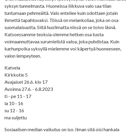
syksyn tunnelmasta. Huoneissa liikkuva valo saa tilan
tuntumaan pehmeältä. Valo enteilee kuin odottaen jotain
ihmettä tapahtuvaksi. Töissä on melankoliaa, joka on osa
suomalaisuutta. Siitä huolimatta niissä on se toivo läsnä.
Katsoessamme teoksia olemme hetken osa tuota
voimaannuttavaa surumielistä valoa, joka puhdistaa. Kuin
karhunpoika syksyllä mielemme voi käpertyä huoneeseen,
valon lempeyteen.
Katvela
Kirkkotie 5
Avajaiset 26.6. klo 17
Avoinna 27.6. - 6.8.2023
ti - pe 11 - 17
la 10 - 16
su 12 - 16
ma suljettu
Sosiaalisen median vaikutus on iso. Ilman sitä oisi hankala