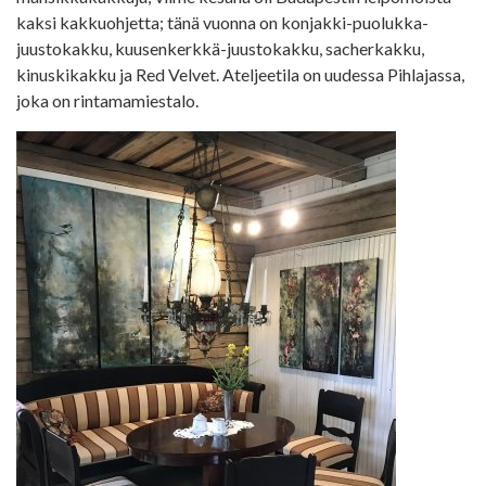
kaksi kakkuohjetta; tänä vuonna on konjakki-puolukka-
juustokakku, kuusenkerkkä-juustokakku, sacherkakku,
kinuskikakku ja Red Velvet. Ateljeetila on uudessa Pihlajassa,
joka on rintamamiestalo.