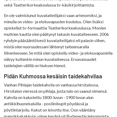
sekä Teatterikorkeakoulussa tv-käsikirjoittamista.
En ole valmistunut kuvataiteilijaksi vaan artenomiksi, ja
minulla on video- ja elokuvapuolen koulutus. Olen lisäksi
opiskellut tv-formaattia Teatterikorkeakoulussa. Monien
mutkien kautta olen päätynyt takasin kuvataiteeseen. 2006
ryhdyin pääsääntöisesti kuvataiteilijaksi eli palasin siihen,
mistä olen nuoruudessani lähtenyt taiteensaralla
liikenteeseen. Se mitä olen opiskellu video- ja elokuvapuolella
näkyy kuitenkin minun kuvataiteessa. Eroavaisuudet
taidelajien välillä on hiuksen hienot.
Pidän Kuhmossa kesäisin taidekahvilaa
Vanhan Pihlajan taidekahvila on vanhassa hirsitalossa,
Hirsitalon vieressä on pihlaja, josta talo on saanut nimensä.
Kahvila on kalustettu 1800-luvun - 1900 luvun alun
antiikkihuonekaluilla - posliinikupit pöydässä ja
pöytiintarjoilu. Kakut on leivottu itse. Oon vääntäny
mansikkakakkuja; viime kesänä oli Budapestin leipomoista