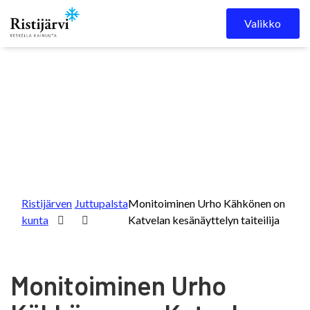
Skip to content
Valikko
Ristijärven
Juttupalsta
Monitoiminen Urho Kähkönen on
kunta
Katvelan kesänäyttelyn taiteilija
Monitoiminen Urho