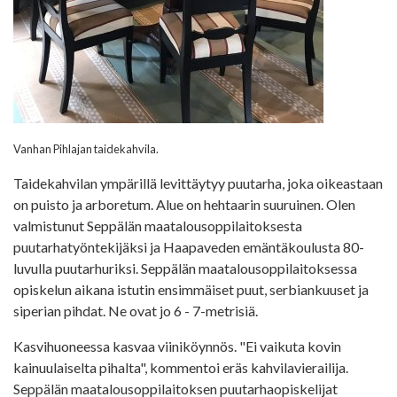
Vanhan Pihlajan taidekahvila.
Taidekahvilan ympärillä levittäytyy puutarha, joka oikeastaan
on puisto ja arboretum. Alue on hehtaarin suuruinen. Olen
valmistunut Seppälän maatalousoppilaitoksesta
puutarhatyöntekijäksi ja Haapaveden emäntäkoulusta 80-
luvulla puutarhuriksi. Seppälän maatalousoppilaitoksessa
opiskelun aikana istutin ensimmäiset puut, serbiankuuset ja
siperian pihdat. Ne ovat jo 6 - 7-metrisiä.
Kasvihuoneessa kasvaa viiniköynnös. "Ei vaikuta kovin
kainuulaiselta pihalta", kommentoi eräs kahvilavierailija.
Seppälän maatalousoppilaitoksen puutarhaopiskelijat