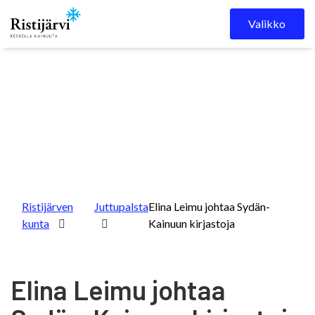
Skip to content
Valikko
Ristijärven
Juttupalsta
Elina Leimu johtaa Sydän-
kunta
Kainuun kirjastoja
Elina Leimu johtaa