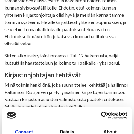
tämän vuoden alussa esittelin havaintoni näiden kolmen
kunnan sivistyspäällikölle. Ehdotin, että kolmen kunnan
yhteinen kirjastonjohtaja olisi hyvä ja meidän kannaltamme
toimiva systeemi. He allekirjoittivat yhteisen sopimuksen, ja
se vietiin kunnanhallituksille päätöksentekoa varten.
Ehdotukselle näytettiin jokaisessa kunnanhallituksessa
vihreää valoa.
Sitten alkoi rekrytointiprosessi: Tuli 12 hakemusta, neljä
kutsuttiin haastatteluun ja kolme tuli paikalle - yksi perui.
Kirjastonjohtajan tehtävät
Minä toimin henkilönä, joka suunnittelee, kehittää ja hallinnoi
Paltamon, Ristijärven ja Hyrynsalmen kirjastojen toimintaa.
Vastaan kirjaston asioiden valmistelusta päätöksentekoon.
Myös budjetin hallinta kuuluu tehtäviini.
Olen näiden kirjastojen henkilökunnan lähiesimies. Kussakin
kirjastossa on omat virkailijat, jotka hoitavat muun muassa
Consent
Details
About
asiakaspalvelun. Vakituisia on kolme, kussakin kunnassa yksi,