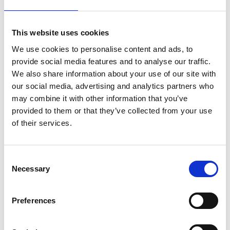
ja välillä kirjastoissa on ollut myös tukityöllistettyjä,
harjoittelijoita ja kuntouttavaa työtoimintaa.
This website uses cookies
Jo hankkeen aikana aloin luomaan yhteyksiä kolmen
We use cookies to personalise content and ads, to
kunnankirjaston välille. Loin esimerkiksi Kirjastokahvit,
provide social media features and to analyse our traffic.
jolloin tavattiin naamatusten porukalla - suomalaisethan
We also share information about your use of our site with
kohtaavat parhaiten kahvin äärellä.
our social media, advertising and analytics partners who
may combine it with other information that you’ve
Tykkäsin hankkeesta älyttömästi ja on onnekasta, että saan
provided to them or that they’ve collected from your use
jatkaa samoissa merkeissä.
of their services.
Elina on Ristijärven tyttöjä
Olen Ristijärven tyttöjä ihan alun perinkin. Olen Tuliharjulla
Consent
kasvanut, ja vanhempani asuvat edelleen siellä. Peruskoulun
Necessary
Selection
kävin Ristijärven keskuskoululla eskarista ysiin asti. Lukion
kävin Paltamossa. Se on pienehkö mutta sitäkin pippurisempi
lukio. Linja-autolla kuljin.
Preferences
Lukion jälkeen oli kaksi välivuotta, kun en yhtään tiennyt, mitä