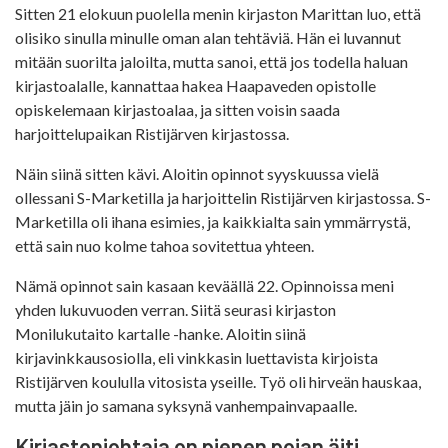
Sitten 21 elokuun puolella menin kirjaston Marittan luo, että
olisiko sinulla minulle oman alan tehtäviä. Hän ei luvannut
mitään suorilta jaloilta, mutta sanoi, että jos todella haluan
kirjastoalalle, kannattaa hakea Haapaveden opistolle
opiskelemaan kirjastoalaa, ja sitten voisin saada
harjoittelupaikan Ristijärven kirjastossa.
Näin siinä sitten kävi. Aloitin opinnot syyskuussa vielä
ollessani S-Marketilla ja harjoittelin Ristijärven kirjastossa. S-
Marketilla oli ihana esimies, ja kaikkialta sain ymmärrystä,
että sain nuo kolme tahoa sovitettua yhteen.
Nämä opinnot sain kasaan keväällä 22. Opinnoissa meni
yhden lukuvuoden verran. Siitä seurasi kirjaston
Monilukutaito kartalle -hanke. Aloitin siinä
kirjavinkkausosiolla, eli vinkkasin luettavista kirjoista
Ristijärven koululla vitosista yseille. Työ oli hirveän hauskaa,
mutta jäin jo samana syksynä vanhempainvapaalle.
Kirjastonjohtaja on pienen pojan äiti