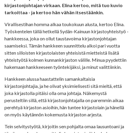
kirjastonjohtajan virkaan. Elina kertoo, mitä tuo kuvio
tarkoittaa - ja kertoo hän vähän itsestäänkin.
Virallisestihan homma alkaa toukokuun alusta, kertoo Elina.
Työskentelen tällä hetkellä Sydän-Kainuun kirjastoyhteistyö -
hankkeessa, joka on ollut taustavoima kirjastonjohtajan
saamiseksi. Tämän hankkeen suunnittelu alkoi pari vuotta
sitten silloisten kirjastolaisten yhteisistä mietteistä lisätä
yhteistyötä kolmen kunnankirjaston välille. Minua pyydettiin
hakemaan hankkeeseen työntekijäksi, ja minut valittiinkin.
Hankkeen alussa haastattelin samankaltaisia
kirjastonjohtajia, ja he olivat yksimielisesti sitä mieltä, että
joka kirjastolla pitäisi olla oma johtaja. Näkemystä
perusteltiin sillä, että kirjastonjohtajalla on paremmin aikaa
perehtyä kirjaston asioihin, hän tuntee kirjastolain ja hänellä
on myös käytännön kokemusta kirjaston arjesta.
Tein selvitystyötä, kirjoitin sen pohjalta omaa lausuntoani ja