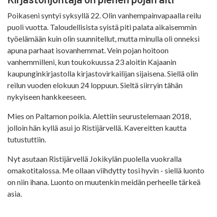
Poikaseni syntyi syksyllä 22. Olin vanhempainvapaalla reilu
puoli vuotta. Taloudellisista syistä piti palata aikaisemmin
työelämään kuin olin suunnitellut, mutta minulla oli onneksi
apuna parhaat isovanhemmat. Vein pojan hoitoon
vanhemmilleni, kun toukokuussa 23 aloitin Kajaanin
kaupunginkirjastolla kirjastovirkailijan sijaisena. Siellä olin
reilun vuoden elokuun 24 loppuun. Sieltä siirryin tähän
nykyiseen hankkeeseen.
Mies on Paltamon poikia. Alettiin seurustelemaan 2018,
jolloin hän kyllä asui jo Ristijärvellä. Kavereitten kautta
tutustuttiin.
Nyt asutaan Ristijärvellä Jokikylän puolella vuokralla
omakotitalossa. Me ollaan viihdytty tosi hyvin - siellä luonto
on niin ihana. Luonto on muutenkin meidän perheelle tärkeä
asia.