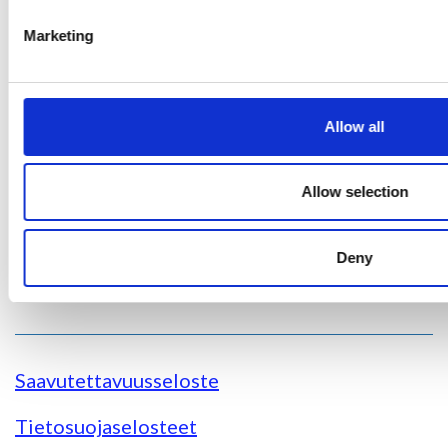
Aholantie 25, 88400 Ristijärvi
Marketing
Sähköposti
yhteispalvelu@ristijarvi.fi
Sivukartta >
Allow all
Allow selection
Ristijärvi Facebookissa
Ristijärvi Twitterissä
Deny
Ristijärvi Instagramissa
Saavutettavuusseloste
Tietosuojaselosteet