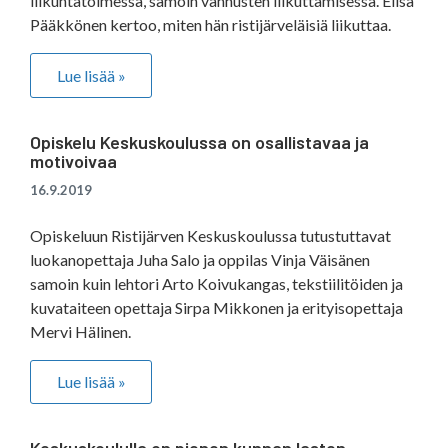
liikuntatoimessa, samoin vanhusten liikuttamisessa. Elisa
Pääkkönen kertoo, miten hän ristijärveläisiä liikuttaa.
Lue lisää »
Opiskelu Keskuskoulussa on osallistavaa ja
motivoivaa
16.9.2019
Opiskeluun Ristijärven Keskuskoulussa tutustuttavat
luokanopettaja Juha Salo ja oppilas Vinja Väisänen
samoin kuin lehtori Arto Koivukangas, tekstiilitöiden ja
kuvataiteen opettaja Sirpa Mikkonen ja erityisopettaja
Mervi Hälinen.
Lue lisää »