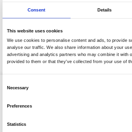
tärkeää, että levähtäjille ja läpiajajille on tarjota hyvät
palvelut, joista kuntalaisetkin hyötyvät. Palveluista
Consent
Details
kertoo Ristijärven Pirttiä vuodesta 2015 pitänyt Mikko
Ylijukuri.
This website uses cookies
Lue lisää »
We use cookies to personalise content and ads, to provide s
analyse our traffic. We also share information about your use 
advertising and analytics partners who may combine it with o
...
1
12
13
14
15
16
17
18
19
provided to them or that they’ve collected from your use of th
Consent
Necessary
Selection
Preferences
Ristijärven kunta
Statistics