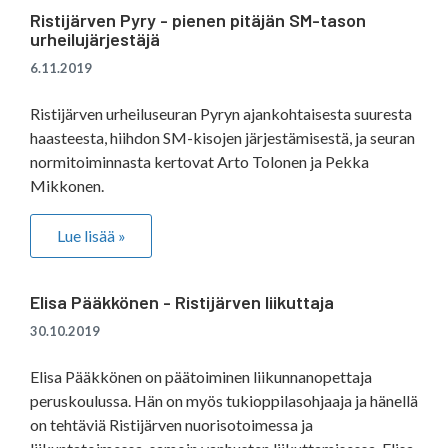
Ristijärven Pyry - pienen pitäjän SM-tason
urheilujärjestäjä
6.11.2019
Ristijärven urheiluseuran Pyryn ajankohtaisesta suuresta
haasteesta, hiihdon SM-kisojen järjestämisestä, ja seuran
normitoiminnasta kertovat Arto Tolonen ja Pekka
Mikkonen.
Lue lisää »
Elisa Pääkkönen - Ristijärven liikuttaja
30.10.2019
Elisa Pääkkönen on päätoiminen liikunnanopettaja
peruskoulussa. Hän on myös tukioppilasohjaaja ja hänellä
on tehtäviä Ristijärven nuorisotoimessa ja