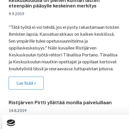
Keskuskoululla on pienen kunnan lasten
eteenpäin pääsylle keskeinen merkitys
9.9.2019
"Tätä työtä ei voi tehdä, jos ei pysty rakastamaan toisten
ihmisten lapsia. Kasvatusrakkaus on kaiken keskiössä.
Sen ympärille tulee opetussuunnitelma ja
oppilaskeskeisyys." Näin kuvailee Ristijärven
Keskuskoulun työtä rehtori Tiinaliisa Portano. Tiinaliisa
ja Keskuskoulun muutkin opettajat ja oppilaat kertovat
koulutyöstä tässä ja seuraavassa Juttupalstan jutussa.
Lue lisää »
Ristijärven Pirtti yllättää monilla palveluillaan
14.8.2019
Ristijärvi on levähdyskunta, läpiajoalue. Siksipä on