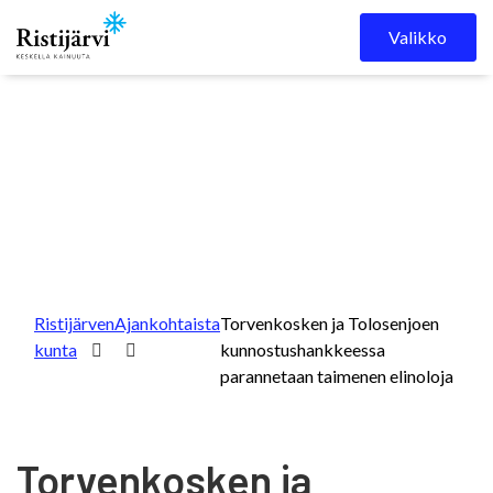
Skip to content
Valikko
Ristijärven
Ajankohtaista
Torvenkosken ja Tolosenjoen
kunta
kunnostushankkeessa
parannetaan taimenen elinoloja
Torvenkosken ja