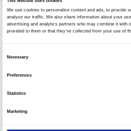
This website uses cookies
We use cookies to personalise content and ads, to provide s
analyse our traffic. We also share information about your use 
advertising and analytics partners who may combine it with o
provided to them or that they’ve collected from your use of th
Ristijärven kunta
Consent
Necessary
Selection
Aholantie 25, 88400 Ristijärvi
Sähköposti
yhteispalvelu@ristijarvi.fi
Preferences
Statistics
Sivukartta >
Marketing
Ristijärvi Facebookissa
Ristijärvi Twitterissä