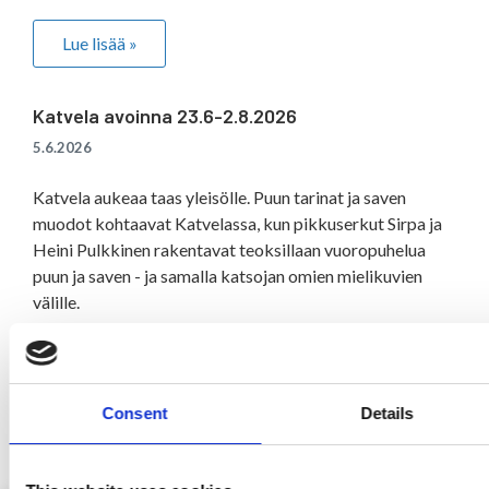
Lue lisää »
Katvela avoinna 23.6-2.8.2026
5.6.2026
Katvela aukeaa taas yleisölle. Puun tarinat ja saven
muodot kohtaavat Katvelassa, kun pikkuserkut Sirpa ja
Heini Pulkkinen rakentavat teoksillaan vuoropuhelua
puun ja saven - ja samalla katsojan omien mielikuvien
välille.
Lue lisää »
Consent
Details
1
2
3
4
5
6
7
8
9