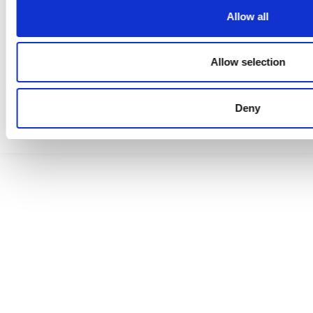
Allow all
Ristijärvi Instagramissa
Allow selection
Saavutettavuusseloste
Deny
Tietosuojaselosteet