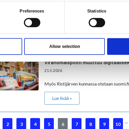
Pappilanrannan matonpesupaikka on
21.5.2026
Preferences
Statistics
Lue lisää »
Allow selection
Viranomaisposti muuttuu digitaalisek
21.5.2026
Myös Ristijärven kunnassa otetaan suomi.fi
Lue lisää »
...
2
3
4
5
6
7
8
9
10