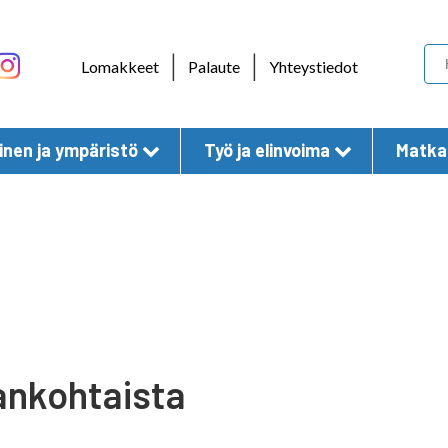
Skip to content
|
|
Lomakkeet
Palaute
Yhteystiedot
nen ja ympäristö
Työ ja elinvoima
Matkai
ankohtaista