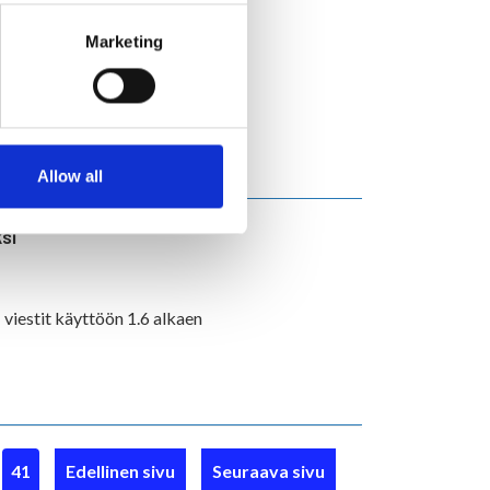
 nyt avattu
Marketing
Allow all
si
 viestit käyttöön 1.6 alkaen
41
Edellinen sivu
Seuraava sivu