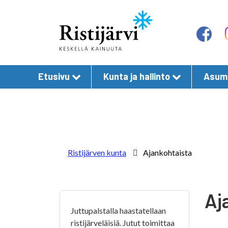
Etusivu
Kunta ja hallinto
Asumi
Ristijärven kunta
Ajankohtaista
Aj
Juttupalstalla haastatellaan
ristijärveläisiä. Jutut toimittaa