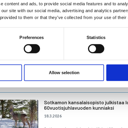
e content and ads, to provide social media features and to analy
 our site with our social media, advertising and analytics partn
Maastohiihdon Hopeasompa-loppukilp
 provided to them or that they’ve collected from your use of their
Ristijärvellä perjantaina sprinteillä
20.3.2026
Preferences
Statistics
Maastohiihdon Hopeasompa-viikonloppu alo
perinteisen hiihtotavan sprinteillä. Aamun o
jäisellä ladulla, mutta päivän aurinko lämmitti
finaalissa hiihdettiinkin jo shortseissa!
Allow selection
Lue lisää »
Sotkamon kansalaisopisto julkistaa l
60vuotisjuhlavuoden kunniaksi
18.3.2026