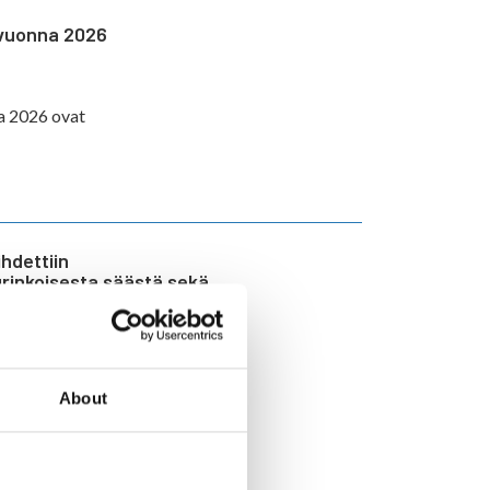
 vuonna 2026
a 2026 ovat
hdettiin
 aurinkoisesta säästä sekä
lauantain kilpailut Ristijärven
About