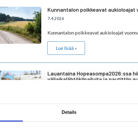
Kunnantalon poikkeavat aukioloajat
7.4.2026
Kunnantalon poikkeavat aukioloajat vuonn
Lue lisää »
Lauantaina Hopeasompa2026:ssa hii
väliaikalähtökilpailuita ja nautittiin
mukavista kohtaamisista
22.3.2026
Hiihtäjät pääsivät turvallisesti aloittamaan 
Details
Saukkovaaralla
Lue lisää »