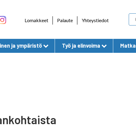
Skip to content
|
|
Lomakkeet
Palaute
Yhteystiedot
nen ja ympäristö
Työ ja elinvoima
Matkai
ankohtaista