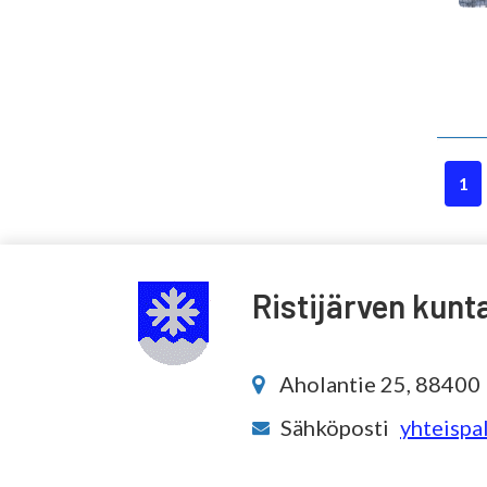
1
Ristijärven kunt
Aholantie 25, 88400 R
Sähköposti
yhteispal