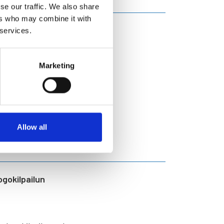
se our traffic. We also share
ers who may combine it with
ailu käynnistyi
 services.
Marketing
itettiin perjantaina
suudet hiihdettiin osittain
 niin, että välierissä ja
Allow all
ogokilpailun