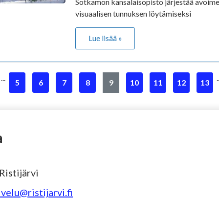
Sotkamon kansalaisopisto järjestää avoime
visuaalisen tunnuksen löytämiseksi
Lue lisää »
...
.
5
6
7
8
9
10
11
12
13
a
istijärvi
velu@ristijarvi.fi