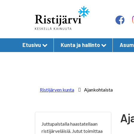
Etusivu
Kunta ja hallinto
Asumi
Ristijärven kunta
Ajankohtaista
Aj
Juttupalstalla haastatellaan
ristijärveläisiä. Jutut toimittaa