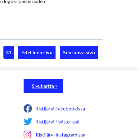
n logokilpailun uuden
..
41
Edellinen sivu
Seuraava sivu
Sivukartta >
Ristijärvi Facebookissa
Ristijärvi Twitterissä
Ristijärvi Instagramissa