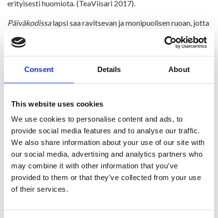
erityisesti huomiota. (TeaViisari 2017).
Päiväkodissa
lapsi saa ravitsevan ja monipuolisen ruoan, jotta
hän jaksaa leikkiä hoitopäivän aikana. Uudet maut ja
ruokailutavat tulevat lapsille tutuiksi päiväkodin
ruokailutilanteissa.
Consent
Details
About
Välipala
Ristijärven kunta on päättänyt elokuussa 2018, että oppilaat,
This website uses cookies
joiden koulu päättyy vasta 15.00 saavat koululta välipalan.
We use cookies to personalise content and ads, to
Välipalalla on suuri merkitys erityisesti pikkuoppilaiden
provide social media features and to analyse our traffic.
jaksamisen ja keskittymiskyvyn kannalta ja toisaalta
We also share information about your use of our site with
koulumme isojen, paljon liikkuvien nuorten kannalta. Näin
our social media, advertising and analytics partners who
kaikki jaksavat paremmin iltapäivän viimeiset tunnit, ja
may combine it with other information that you’ve
pystyvät keskittymään koulun kannalta tärkeimpään,
provided to them or that they’ve collected from your use
oppimiseen, myös viimeisillä oppitunneilla.
of their services.
Ruokalistat