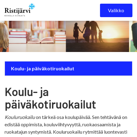
Skip to content
Valikko
Koulu- ja päiväkotiruokailut
Koulu- ja
päiväkotiruokailut
Kouluruokailu
on tärkeä osa koulupäivää. Sen tehtävänä on
edistää oppimista, kouluviihtyvyyttä, ruokaosaamista ja
ruokatajun syntymistä. Kouluruokailu rytmittää luontevasti