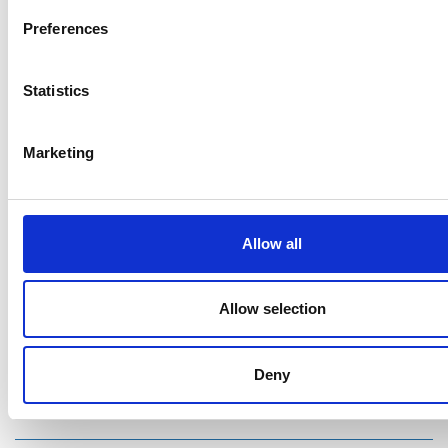
Preferences
Ristijärven kunta
Statistics
Aholantie 25, 88400 Ristijärvi
Marketing
Sähköposti
yhteispalvelu@ristijarvi.fi
Sivukartta >
Allow all
Ristijärvi Facebookissa
Allow selection
Ristijärvi Twitterissä
Deny
Ristijärvi Instagramissa