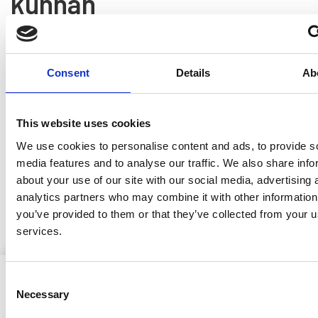
kunnan
rakennusjärjestysehdotu
8.6.2026
Consent
Details
Ab
Ristijärven kunnan lupa- ja valvontalautakunta hyväksyi
kokouksessaan 1.6.2026 § 3 rakennusjärjestyksen
This website uses cookies
uudistamista koskevan rakennusjärjestysehdotuksen ja
päätti asettaa sen nähtäville.
We use cookies to personalise content and ads, to provide s
media features and to analyse our traffic. We also share info
Kuulutus
about your use of our site with our social media, advertising 
analytics partners who may combine it with other information
Rakennusjärjestysehdotus
you’ve provided to them or that they’ve collected from your us
services.
Consent
Necessary
Selection