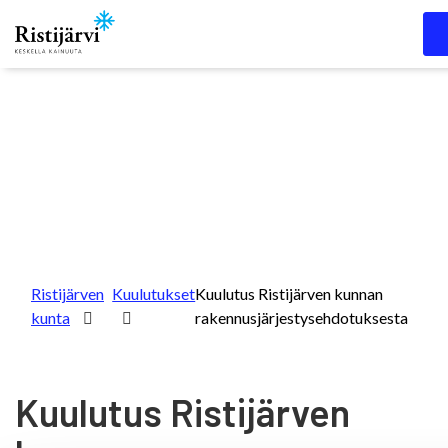
Skip to content
Ristijärven
Kuulutukset
Kuulutus Ristijärven kunnan
kunta
rakennusjärjestysehdotuksesta
Kuulutus Ristijärven