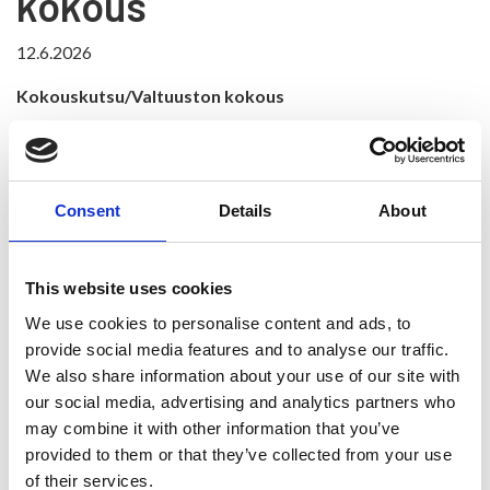
kokous
12.6.2026
Kokouskutsu/Valtuuston kokous
17.6.2026 kello 18.00
Kylätalo Pyrylä, Verkkotie 11, 88400 Ristijärvi
Consent
Details
About
KÄSITELTÄVÄT ASIAT
1 Kokouksen laillisuus ja päätösvaltaisuus
This website uses cookies
2 Pöytäkirjantarkastajien valinta
We use cookies to personalise content and ads, to
provide social media features and to analyse our traffic.
3 Valtuustoaloite:hyvinvointialueen palveluiden
We also share information about your use of our site with
säilyttäminen Ristijärvellä
our social media, advertising and analytics partners who
4 Eropyyntö luottamustehtävistä Sotala Anssi
may combine it with other information that you’ve
provided to them or that they’ve collected from your use
5 Talouden toteuma 1.1.-30.4.2026
of their services.